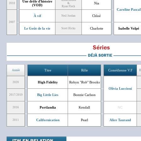
Anna Boden
Une drôle d'histoire
Nia
2010
&
(VOD)
Ryan Fleck
Caroline Pascal
À vif
Chloé
Neil Jordan
2007
Le Goût de la vie
Charlotte
Isabelle Volpé
Scott Hicks
Titre
Rôle
Comédienne V.F
Année
D
High Fidelity
Robyn "
Rob
" Brooks
2020
Olivia Luccioni
Big Little Lies
Bonnie Carlson
2017/2019
Portlandia
Kendall
NC
2016
Californication
Pearl
Alice Taurand
2011