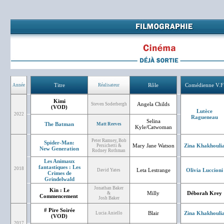
Titre
Rôle
Comédienne V.F
Année
Réalisateur
Kimi
Angela Childs
Steven Soderbergh
(VOD)
Lutèce
2022
Ragueneau
Selina
The Batman
Matt Reeves
Kyle/Catwoman
Peter Ramsey, Bob
Spider-Man:
Mary Jane Watson
Zina Khakhouli
Persichetti &
New Generation
Rodney Rothman
Les Animaux
fantastiques : Les
2018
Leta Lestrange
Olivia Luccioni
David Yates
Crimes de
Grindelwald
Jonathan Baker
Kin : Le
Milly
Déborah Krey
&
Commencement
Josh Baker
# Pire Soirée
Blair
Zina Khakhouli
Lucia Aniello
(VOD)
2017