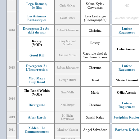
Lego Batman,
Selina Kyle /
NC
Chris McKay
le film
Catwoman
Les Animaux
Leta Lestrange
Aucun Dialogue
David Yates
Fantastiques
(Photographie)
Divergente 3 : Au-
Lutèce
Christina
2016
Robert Schwentke
delà du mur
Ragueneau
Roxxy
Gary Michael
Roxxy
(VOD)
Schultz
Célia Asensio
Caporale chef de
Good Kill
Andrew Niccol
1re classe Suarez
Divergente 2 :
Lutèce
Christina
2015
Robert Schwentke
L'Insurrection
Ragueneau
Mad Max :
Toast
Marie Tirmont
George Miller
Fury Road
The Road Within
Marie
Célia Asensio
Gren Wells
(VOD)
2014
Lutèce
Divergente
Christina
Neil Burger
Ragueneau
M. Night
After Earth
Senshi Raige
Joséphine Ropio
2013
Shyamalan
X-Men : Le
Angel Salvadore
Barbara Kelsch
2011
Matthew Vaughn
Commencement