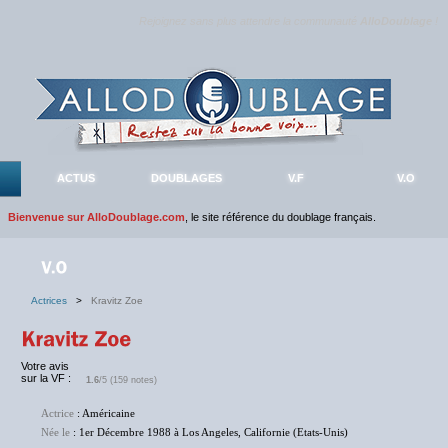
Rejoignez sans plus attendre la communauté
AlloDoublage
!
ACTUS
DOUBLAGES
V.F
V.O
Bienvenue sur AlloDoublage.com
, le site référence du doublage français.
Actrices
>
Kravitz Zoe
Votre avis
sur la VF :
1.6
/5 (159 notes)
Actrice
: Américaine
Née le
: 1er Décembre 1988 à Los Angeles, Californie (Etats-Unis)