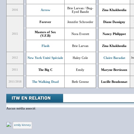
Brie Larvan / Bug-
Arrow
Zina Khakhoulia
2016
Eyed Bandit
Forever
Jennifer Schroeder
Diane Dassigny
Masters of Sex
Nora Everett
Nancy Philippot
2015
(V.F.B)
Flash
Brie Larvan
Zina Khakhoulia
New York Unité Spéciale
Haley Cole
Claire Baradat
2012
Je
The Big C
Emily
Maryne Bertieaux
2011
The Walking Dead
Beth Greene
Lucille Boudonnat
2011/2018
Aucun média associé.
emily kinney