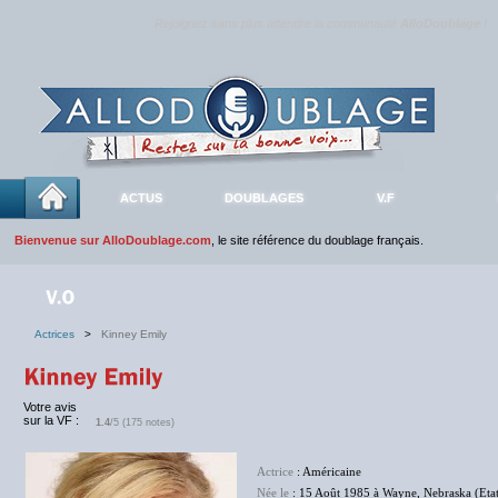
Rejoignez sans plus attendre la communauté
AlloDoublage
!
ACTUS
DOUBLAGES
V.F
Bienvenue sur AlloDoublage.com
, le site référence du doublage français.
Actrices
>
Kinney Emily
Votre avis
sur la VF :
1.4
/5 (175 notes)
Actrice
: Américaine
Née le
: 15 Août 1985 à Wayne, Nebraska (Etat