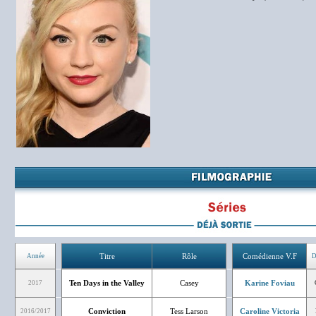
Titre
Rôle
Comédienne V.F
Année
D
Ten Days in the Valley
Casey
Karine Foviau
2017
Conviction
Tess Larson
Caroline Victoria
2016/2017