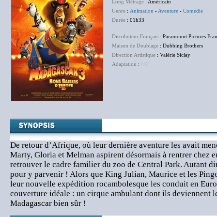
Long Métrage
: Américain
Genre
:
Animation
-
Aventure
-
Comédie
Durée
: 01h33
Distributeur Français
: Paramount Pictures Fra
Maison de Doublage
: Dubbing Brothers
Direction Artistique
: Valérie Siclay
Adaptation
:
NC
De retour d’Afrique, où leur dernière aventure les avait mené
Marty, Gloria et Melman aspirent désormais à rentrer chez e
retrouver le cadre familier du zoo de Central Park. Autant dir
pour y parvenir ! Alors que King Julian, Maurice et les Ping
leur nouvelle expédition rocambolesque les conduit en Europ
couverture idéale : un cirque ambulant dont ils deviennent l
Madagascar bien sûr !