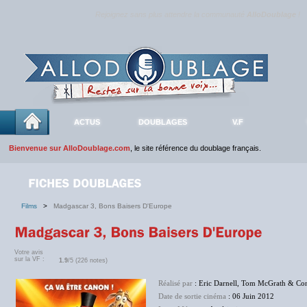
Rejoignez sans plus attendre la communauté
AlloDoublage
!
ACTUS
DOUBLAGES
V.F
Bienvenue sur AlloDoublage.com
, le site référence du doublage français.
Films
>
Madgascar 3, Bons Baisers D'Europe
Votre avis
sur la VF :
1.9
/5 (226 notes)
Réalisé par
: Eric Darnell, Tom McGrath & Co
Date de sortie cinéma
: 06 Juin 2012