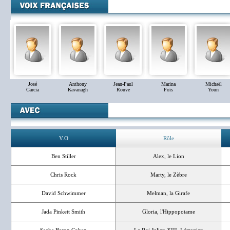
José
Anthony
Jean-Paul
Marina
Michaël
Garcia
Kavanagh
Rouve
Foïs
Youn
V.O
Rôle
Ben Stiller
Alex, le Lion
Chris Rock
Marty, le Zèbre
David Schwimmer
Melman, la Girafe
Jada Pinkett Smith
Gloria, l'Hippopotame