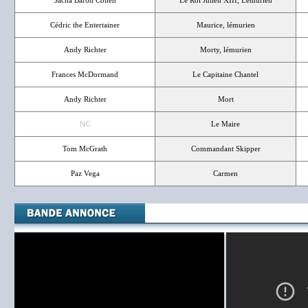
Sacha Baron Cohen
Le Roi Julien XIII, Lémurien
Cédric the Entertainer
Maurice, lémurien
Andy Richter
Morty, lémurien
Frances McDormand
Le Capitaine Chantel
Andy Richter
Mort
NC
Le Maire
Tom McGrath
Commandant Skipper
Paz Vega
Carmen