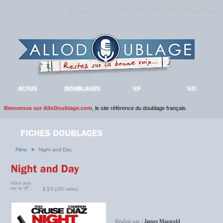
Rejoignez sans plus attendre la communauté
AlloDoublage
!
ACTUS
DOUBLAGES
V.F
V.O
Bienvenue sur AlloDoublage.com
, le site référence du doublage français.
Films
>
Night and Day
Votre avis
sur la VF :
2.1
/5 (195 notes)
Réalisé par
: James Mangold