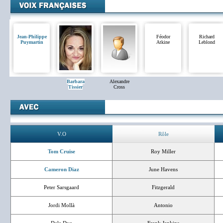
Jean-Philippe
Féodor
Richard
Puymartin
Atkine
Leblond
Barbara
Alexandre
Tissier
Cross
V.O
Rôle
Tom Cruise
Roy Miller
Cameron Diaz
June Havens
Peter Sarsgaard
Fitzgerald
Jordi Mollà
Antonio