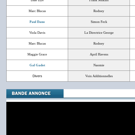
Dale Dye
Frank Jenkins
Marc Blucas
Rodney
Paul Dano
Simon Feck
Viola Davis
La Directrice George
Marc Blucas
Rodney
Maggie Grace
April Havens
Gal Gadot
Naomie
Divers
Voix Additionnelles