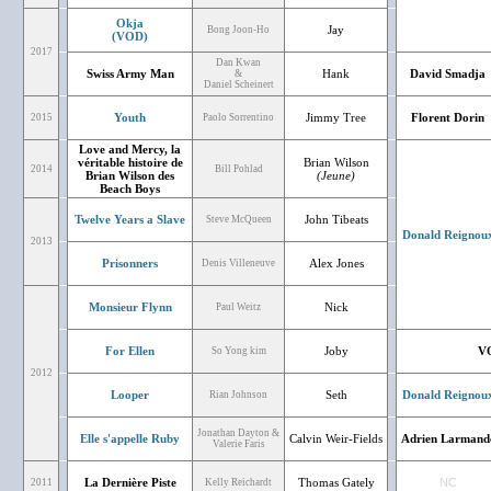
Okja
Jay
Bong Joon-Ho
(VOD)
2017
Dan Kwan
Swiss Army Man
Hank
David Smadja
&
Daniel Scheinert
Youth
Jimmy Tree
Florent Dorin
2015
Paolo Sorrentino
Love and Mercy, la
véritable histoire de
Brian Wilson
2014
Bill Pohlad
Brian Wilson des
(Jeune)
Beach Boys
Twelve Years a Slave
John Tibeats
Steve McQueen
Donald Reignou
2013
Prisonners
Alex Jones
Denis Villeneuve
Monsieur Flynn
Nick
Paul Weitz
For Ellen
Joby
V
So Yong kim
2012
Looper
Seth
Donald Reignou
Rian Johnson
Jonathan Dayton &
Elle s'appelle Ruby
Calvin Weir-Fields
Adrien Larmand
Valerie Faris
La Dernière Piste
Thomas Gately
NC
2011
Kelly Reichardt