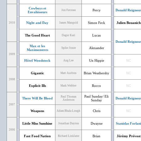
Cowboys et
Percy
Donald Reignou
Jon Favreau
Envahisseurs
Night and Day
Simon Feck
Julien Bouanich
2010
James Mangold
The Good Heart
Lucas
Dagur Kari
Donald Reignou
Max et les
Alexander
Spike Jonze
Maximonstres
2009
Hôtel Woodstock
Un Hippie
NC
Ang Lee
Gigantic
Brian Weathersby
NC
Matt Aselton
2008
Explicit Ills
Rocco
NC
Mark Webber
Paul Sunday/ Eli
Paul Thomas
There Will Be Blood
Donald Reignou
Anderson
Sunday
2007
Weapons
Chris
NC
Adam Bhala Lough
Little Miss Sunshine
Dwayne
Stanislas Forlan
Jonathan Dayton
2006
Fast Food Nation
Brian
Jérémy Prévost
Richard Linklater