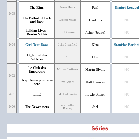
The King
Paul
Dimitri Rougeul
James Marsh
2005
The Ballad of Jack
Thaddius
NC
Rebecca Miller
and Rose
Talking Lives -
Asher (Jeune)
NC
D. J. Caruso
Destins Violés
Girl Next Door
Klitz
Stanislas Forlan
2004
Luke Greenfield
Light and the
Don
NC
NC
Sufferer
Le Club des
Martin Blythe
NC
Michael Hoffman
Empereurs
2002
Trop Jeune pour être
Matt Freeman
NC
Eva Gardos
père
L.I.E
Howie Blitzer
NC
2001
Michael Cuesta
James Allen
The Newcomers
Joel
NC
2000
Bradley