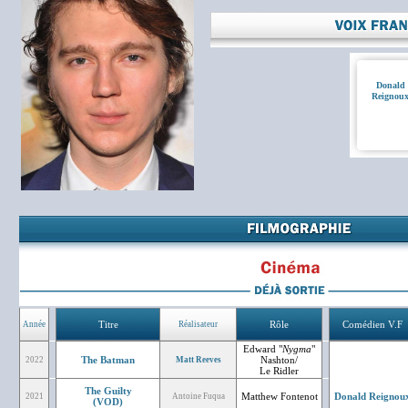
Donald
Reignou
Titre
Rôle
Comédien V.F
Année
Réalisateur
Edward "
Nygma
"
The Batman
Nashton/
2022
Matt Reeves
Le Ridler
The Guilty
Matthew Fontenot
Donald Reignou
2021
Antoine Fuqua
(VOD)