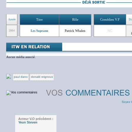
Titre
Rôle
Comédien V.F
Année
Di
Les Soprano
Patrick Whalen
NC
2004
Aucun média associé.
paul dano
donald reignoux
Soyez l
Acteur V.O précédent :
Yeun Steven