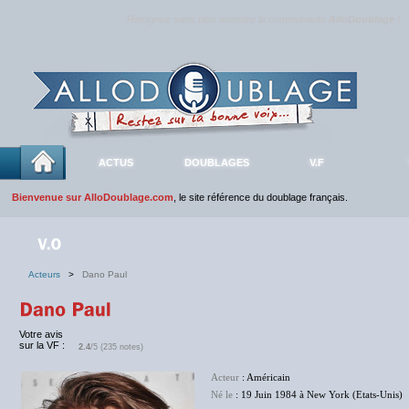
Rejoignez sans plus attendre la communauté
AlloDoublage
!
ACTUS
DOUBLAGES
V.F
Bienvenue sur AlloDoublage.com
, le site référence du doublage français.
Acteurs
>
Dano Paul
Votre avis
sur la VF :
2.4
/5 (235 notes)
Acteur
: Américain
Né le
: 19 Juin 1984 à New York (Etats-Unis)