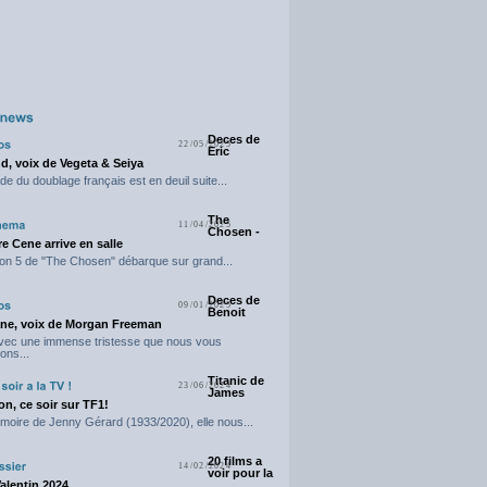
Deces de
22/05/2025
Eric
d, voix de Vegeta & Seiya
e du doublage français est en deuil suite...
The
11/04/2025
Chosen -
e Cene arrive en salle
on 5 de "The Chosen" débarque sur grand...
Deces de
09/01/2025
Benoit
ne, voix de Morgan Freeman
avec une immense tristesse que nous vous
ons...
Titanic de
23/06/2024
James
n, ce soir sur TF1!
moire de Jenny Gérard (1933/2020), elle nous...
20 films a
14/02/2024
voir pour la
Valentin 2024