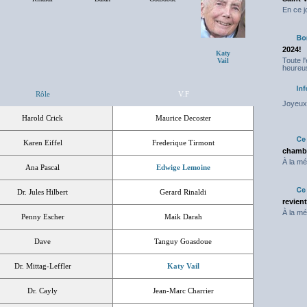
En ce j
2024!
Katy
Toute l
Vail
heureus
Rôle
V.F
Joyeux 
Harold Crick
Maurice Decoster
Karen Eiffel
Frederique Tirmont
chambr
À la mé
Ana Pascal
Edwige Lemoine
Dr. Jules Hilbert
Gerard Rinaldi
revien
À la mé
Penny Escher
Maik Darah
Dave
Tanguy Goasdoue
Dr. Mittag-Leffler
Katy Vail
Dr. Cayly
Jean-Marc Charrier