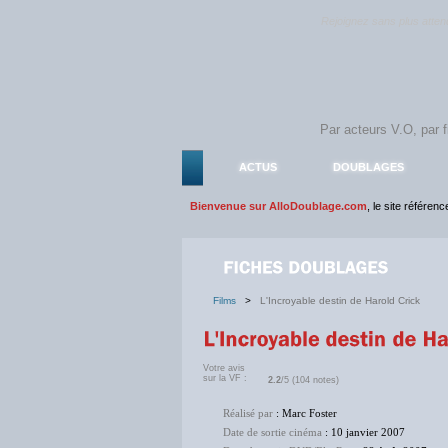
Rejoignez sans plus atte
ACTUS
DOUBLAGES
Bienvenue sur AlloDoublage.com
, le site référen
Films
>
L'Incroyable destin de Harold Crick
Votre avis
sur la VF :
2.2
/5 (104 notes)
Réalisé par
: Marc Foster
Date de sortie cinéma
: 10 janvier 2007