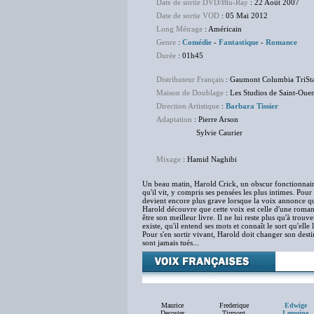
Date de sortie DVD/Blu-Ray
: 22 Août 2007
Date de sortie VOD
: 05 Mai 2012
Long Métrage
: Américain
Genre
:
Comédie
-
Fantastique
-
Romance
Durée
: 01h45
Distributeur Français
: Gaumont Columbia TriSta
Maison de Doublage
: Les Studios de Saint-Oue
Direction Artistique
:
Barbara Tissier
Adaptation
: Pierre Arson
Sylvie Caurier
Mixage
: Hamid Naghibi
Un beau matin, Harold Crick, un obscur fonctionnai
qu'il vit, y compris ses pensées les plus intimes. Pou
devient encore plus grave lorsque la voix annonce qu'
Harold découvre que cette voix est celle d'une romanc
être son meilleur livre. Il ne lui reste plus qu'à tro
existe, qu'il entend ses mots et connaît le sort qu'elle l
Pour s'en sortir vivant, Harold doit changer son des
sont jamais tués...
Maurice
Frederique
Edwige
Decoster
Tirmont
Lemoine