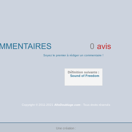
0
avis
Soyez le premier à rédiger un commentaire !
Définition suivante :
Sound of Freedom
Copyright © 2011-2021
AlloDoublage.com
- Tous droits réservés
Une création :