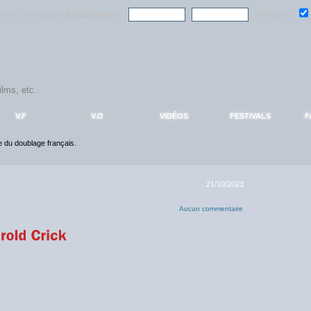
ndre la communauté
AlloDoublage
!
Mémoriser :
V.F
V.O
VIDÉOS
FESTIVALS
F
ce du doublage français.
21/10/2023
Aucun commentaire