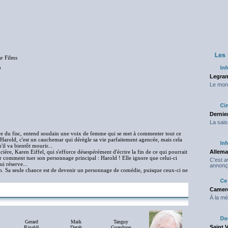
r Films
n
Legran
Le mond
Dernier
La sais
re du fisc, entend soudain une voix de femme qui se met à commenter tout ce
r Harold, c'est un cauchemar qui dérègle sa vie parfaitement agencée, mais cela
il va bientôt mourir...
ière, Karen Eiffel, qui s'efforce désespérément d'écrire la fin de ce qui pourrait
Allema
uver comment tuer son personnage principal : Harold ! Elle ignore que celui-ci
C'est 
ui réserve...
annonç
tin. Sa seule chance est de devenir un personnage de comédie, puisque ceux-ci ne
Camero
À la mé
Gerard
Maik
Tanguy
Saint 
Rinaldi
Darah
Goasdoue