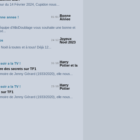
our du 14 Février 2024, Cupidon nous...
Bonne
01/01/2024
Annee
'équipe d'AlloDoublage vous souhaite une bonne et
e...
Joyeux
24/12/2023
Noel 2023
Noël à toutes et à tous! Déjà 12...
Harry
31/10/2023
Potter et la
e des secrets sur TF1
moire de Jenny Gérard (1933/2020), elle nous...
Harry
23/10/2023
Potter
t sur TF1
moire de Jenny Gérard (1933/2020), elle nous...