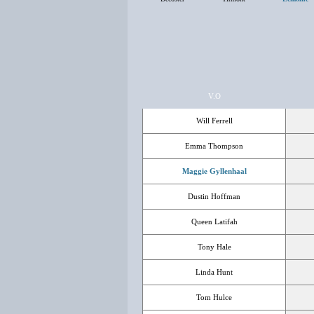
V.O
Will Ferrell
Emma Thompson
Maggie Gyllenhaal
Dustin Hoffman
Queen Latifah
Tony Hale
Linda Hunt
Tom Hulce