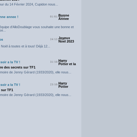
our du 14 Février 2024, Cupidon nous...
Bonne
01/01/2024
Annee
'équipe d'AlloDoublage vous souhaite une bonne et
e...
Joyeux
24/12/2023
Noel 2023
Noël à toutes et à tous! Déjà 12...
Harry
31/10/2023
Potter et la
e des secrets sur TF1
moire de Jenny Gérard (1933/2020), elle nous...
Harry
23/10/2023
Potter
t sur TF1
moire de Jenny Gérard (1933/2020), elle nous...