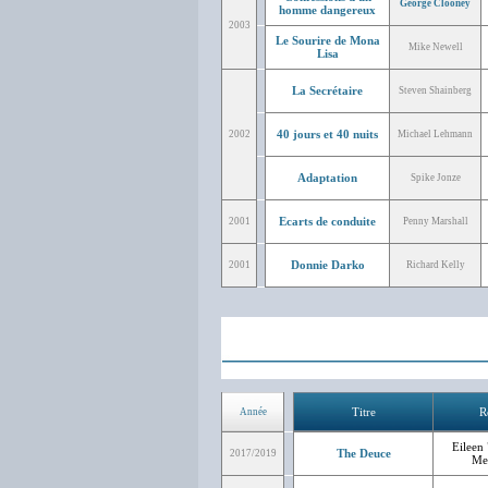
George Clooney
homme dangereux
2003
Le Sourire de Mona
Mike Newell
Lisa
La Secrétaire
Steven Shainberg
40 jours et 40 nuits
2002
Michael Lehmann
Adaptation
Spike Jonze
Ecarts de conduite
2001
Penny Marshall
Donnie Darko
2001
Richard Kelly
Titre
R
Année
Eileen 
The Deuce
2017/2019
Mer