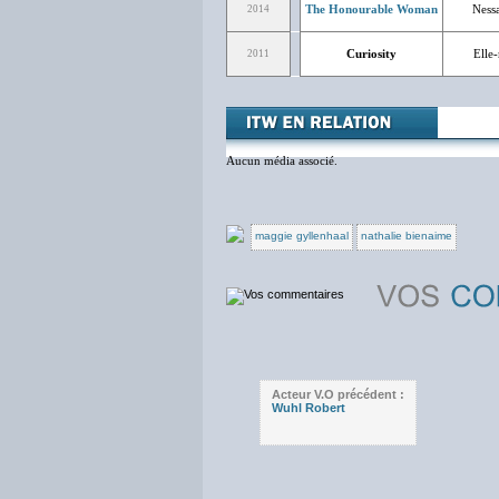
The Honourable Woman
Nessa
2014
Curiosity
Elle
2011
Aucun média associé.
maggie gyllenhaal
nathalie bienaime
Acteur V.O précédent :
Wuhl Robert