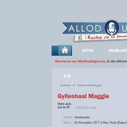
Rejoignez sans plus atte
ACTUS
DOUBLAGE
Bienvenue sur AlloDoublage.com
, le site référe
Actrices
>
Gyllenhaal Maggie
Votre avis
sur la VF :
2.7
/5 (165 notes)
Actrice
: Américaine
Née le
: 16 Novembre 1977 à New York (Etats-U