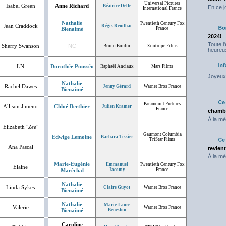
Universal Pictures
Isabel Green
Anne Richard
Béatrice Delfe
En ce j
International France
Nathalie
Twentieth Century Fox
Jean Craddock
Régis Reuilhac
Bienaimé
France
2024!
Toute l
Sherry Swanson
NC
Bruno Buidin
Zootrope Films
heureus
LN
Dorothée Pousséo
Raphaël Anciaux
Mars Films
Joyeux 
Nathalie
Rachel Dawes
Jenny Gérard
Warner Bros France
Bienaimé
Paramount Pictures
Allison Jimeno
Chloé Berthier
Julien Kramer
France
chambr
À la mé
Elizabeth "
Zee
"
Gaumont Columbia
Edwige Lemoine
Barbara Tissier
TriStar Films
Ana Pascal
revien
À la mé
Marie-Eugénie
Emmanuel
Twentieth Century Fox
Elaine
Maréchal
Jacomy
France
Nathalie
Linda Sykes
Claire Guyot
Warner Bros France
Bienaimé
Nathalie
Marie-Laure
Valerie
Warner Bros France
Bienaimé
Beneston
Caroline