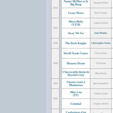
Nanny McPhee et le
Susanna White
Big Bang
2010
Crazy Heart
Scott Cooper
SherryBaby
Laurie Collyer
(V.F.B)
2009
Away We Go
Sam Mendes
The Dark Knight
2008
Christopher Nolan
World Trade Center
Oliver Stone
Monster House
2006
Gil Kenan
L'Incroyable destin de
Marc Foster
Harold Crick
Chassé-croisé à
2005
Bart Freundlich
Manhattan
Mise à nu
Sidney Lumet
(TV)
2004
Criminal
Gregory Jacobs
Confessions d'un