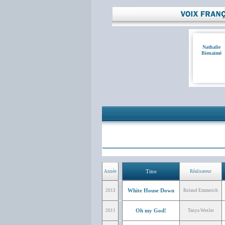
Nathalie
Bienaimé
Titre
Année
Réalisateur
White House Down
2013
Roland Emmerich
Oh my God!
2011
Tanya Wexler