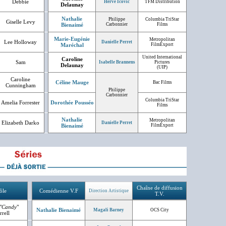
Debbie
Hervé Icovic
TFM Distribution
Delaunay
Nathalie
Philippe
Columbia TriStar
Giselle Levy
Bienaimé
Carbonnier
Films
Marie-Eugénie
Metropolitan
Lee Holloway
Danielle Perret
Maréchal
FilmExport
United International
Caroline
Sam
Isabelle Brannens
Pictures
Delaunay
(UIP)
Caroline
Céline Mauge
Bac Films
Cunningham
Philippe
Carbonnier
Columbia TriStar
Amelia Forrester
Dorothée Pousséo
Films
Nathalie
Metropolitan
Elizabeth Darko
Danielle Perret
Bienaimé
FilmExport
Chaîne de diffusion
ôle
Comédienne V.F
Direction Artistique
T.V.
"
Candy
"
Nathalie Bienaimé
Magali Barney
OCS City
rell