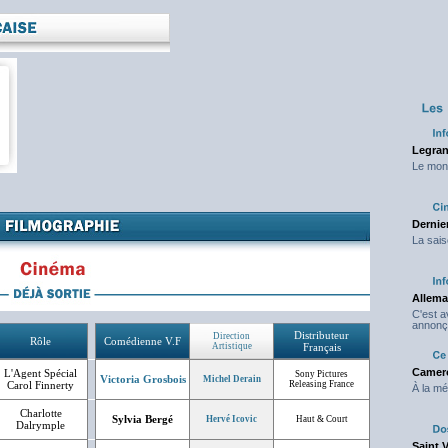
Legran
Le mond
Dernier
La sais
Allema
C'est 
annonç
Distributeur
Direction
Rôle
Comédienne V.F
Artistique
Français
Camero
L'Agent Spécial
Sony Pictures
Victoria Grosbois
Michel Derain
Carol Finnerty
Releasing France
À la mé
Charlotte
Sylvia Bergé
Hervé Icovic
Haut & Court
Dalrymple
Saint 