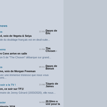
Deces de
22/05/2025
Eric
d, voix de Vegeta & Seiya
e du doublage français est en deuil suite...
The
11/04/2025
Chosen -
e Cene arrive en salle
on 5 de "The Chosen" débarque sur grand...
Deces de
09/01/2025
Benoit
ne, voix de Morgan Freeman
avec une immense tristesse que nous vous
ons...
Titanic de
23/06/2024
James
n, ce soir sur TF1!
moire de Jenny Gérard (1933/2020), elle nous...
20 films a
14/02/2024
voir pour la
Valentin 2024