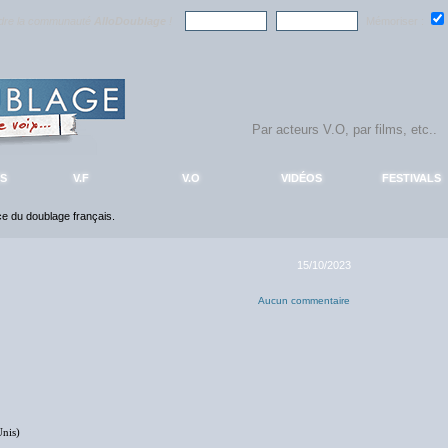
ndre la communauté
AlloDoublage
!
Mémoriser :
S
V.F
V.O
VIDÉOS
FESTIVALS
nce du doublage français.
15/10/2023
Aucun commentaire
nis)