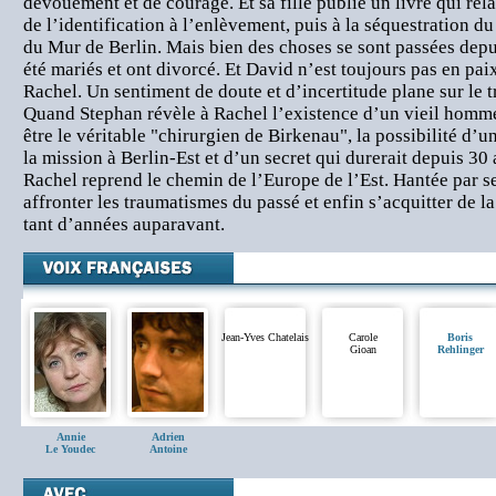
dévouement et de courage. Et sa fille publie un livre qui rela
de l’identification à l’enlèvement, puis à la séquestration d
du Mur de Berlin. Mais bien des choses se sont passées depu
été mariés et ont divorcé. Et David n’est toujours pas en pa
Rachel. Un sentiment de doute et d’incertitude plane sur le t
Quand Stephan révèle à Rachel l’existence d’un vieil homm
être le véritable "chirurgien de Birkenau", la possibilité d’
la mission à Berlin-Est et d’un secret qui durerait depuis 3
Rachel reprend le chemin de l’Europe de l’Est. Hantée par se
affronter les traumatismes du passé et enfin s’acquitter de la
tant d’années auparavant.
Jean-Yves Chatelais
Carole
Boris
Gioan
Rehlinger
Annie
Adrien
Le Youdec
Antoine