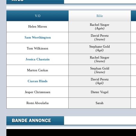
V.O
Rôle
Rachel Singer
Helen Mirren
(Agée)
David Peretz
Sam Worthington
(Jeune)
Stephane Gold
Tom Wilkinson
(Agé)
Rachel Singer
Jessica Chastain
(Jeune)
Stephan Gold
Marton Csokas
(Jeune)
David Peretz
Ciaran Hinds
(Agé)
Jesper Christensen
Dieter Vogel
Romi Aboulafia
Sarah