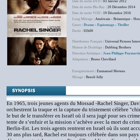
Date de sortie DVD
: 03 Janvier 2012
Date de sortie Blu-Ray
: 20 Décembre 2014
Date de sortie VOD
: 19 Décembre 2016
Long Métrage
: Américain - Britannique - Hong
Genre
:
Drame
-
Espionnage
-
Thriller
Durée
: 02h00
Distributeur Français
: Universal Pictures Inter
Maison de Doublage
: Dubbing Brothers
Direction Artistique
:
Jean-Philippe Puymarti
Adaptation
: Bruno Chevillard
Enregistrement
: Emmanuel Mertens
Mixage
: Benoît Jolly
En 1965, trois jeunes agents du Mossad -Rachel Singer, Dav
orchestrent la traque et la capture du tristement célèbre "ch
le but de le transférer en Israël où il sera jugé pour ses crim
tente de s’enfuir et la mission s’achève avec la mort du crim
Berlin-Est. Les trois agents rentrent en Israël où ils sont accu
30 ans plus tard, Rachel est toujours célébrée dans son pa