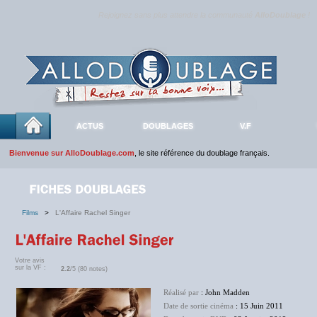
Rejoignez sans plus attendre la communauté
AlloDoublage
!
ACTUS
DOUBLAGES
V.F
Bienvenue sur AlloDoublage.com
, le site référence du doublage français.
Films
>
L'Affaire Rachel Singer
Votre avis
sur la VF :
2.2
/5 (80 notes)
Réalisé par
: John Madden
Date de sortie cinéma
: 15 Juin 2011