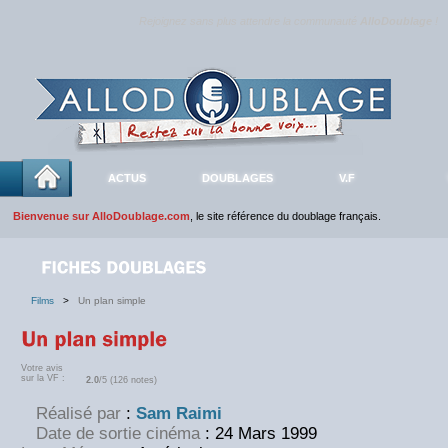
Rejoignez sans plus attendre la communauté
AlloDoublage
!
ACTUS
DOUBLAGES
V.F
Bienvenue sur AlloDoublage.com
, le site référence du doublage français.
Films
>
Un plan simple
Votre avis
sur la VF :
2.0
/5 (126 notes)
Réalisé par
:
Sam Raimi
Date de sortie cinéma
: 24 Mars 1999