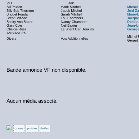
V.O
Rôle
Bill Paxton
Hank Mitchell
Michel
Billy Bob Thornton
Jacob Mitchell
Joel Za
Bridget Fonda
Sarah Mitchell
Marie-
Brent Briscoe
Lou Chambers
Jacque
Becky Ann Baker
Nancy Chambers
Denise
Gary Cole
Neil Baxter
Jean-L
Chelcie Ross
Le Shérif Carl Jenkins
George
AMBIANCES
Michel 
Divers
Voix Additionnelles
Gerard 
Bande annonce VF non disponible.
Aucun média associé.
drame
policier
thriller