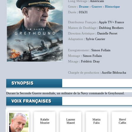
Long Métrage
: Américain
Genre
:
Drame
-
Guerre
-
Historique
Durée
: 01h31
Distributeur Français
: Apple TV+ France
Maison de Doublage
: Dubbing Brothers
Direction Artistique
: Danielle Perret
Adaptation
: Sylvie Caurier
Enregistrement
: Simon Follain
Montage
: Simon Follain
Mixage
: Frédéric Dray
Chargée de production
: Aurélie Bédoucha
Durant la Seconde Guerre mondiale, un militaire de la Navy commande le Greyhound.
Rafaèle
Laurent
Martin
Hervé
Moutier
Maurel
Faliu
Caffin