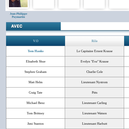
Jean-Philippe
Puymartin
V.O
Rôle
Tom Hanks
Le Capitaine Ernest Krause
Elisabeth Shue
Evelyn "
Eva
" Krause
Stephen Graham
Charlie Cole
Matt Helm
Lieutenant Nystrom
Craig Tate
Pitts
Michael Benz
Lieutenant Carling
Tom Brittney
Lieutenant Watson
Jimi Stanton
Lieutenant Harbutt