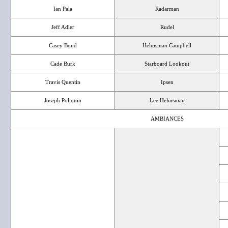
Ian Pala
Radarman
Jeff Adler
Rudel
Casey Bond
Helmsman Campbell
Cade Burk
Starboard Lookout
Travis Quentin
Ipsen
Joseph Poliquin
Lee Helmsman
AMBIANCES