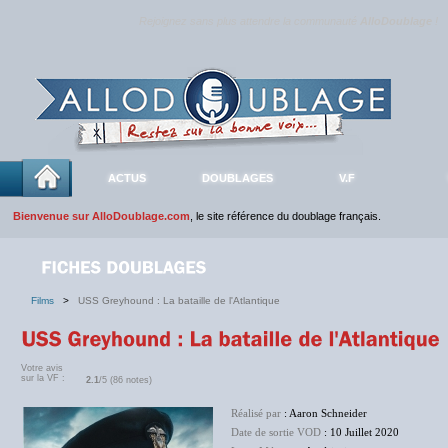
Rejoignez sans plus attendre la communauté
AlloDoublage
!
ACTUS
DOUBLAGES
V.F
Bienvenue sur AlloDoublage.com
, le site référence du doublage français.
Films
>
USS Greyhound : La bataille de l'Atlantique
Votre avis
sur la VF :
2.1
/5 (86 notes)
Réalisé par
: Aaron Schneider
Date de sortie VOD
: 10 Juillet 2020