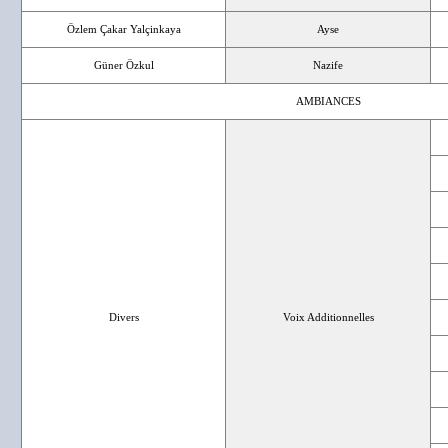
Özlem Çakar Yalçinkaya
Ayse
Güner Özkul
Nazife
AMBIANCES
Divers
Voix Additionnelles