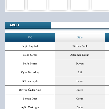
V.O
Rôle
Engin Akyürek
Yüzbasi Salih
Tolga Saritas
Astegmen Kerim
Belfu Benian
Duygu
Oyku Naz Altay
Elif
Gökhan Soylu
Davut
Devrim Özder Akin
Recep
Serhan Onat
Orçun
Aylin Veziroglu
Selin