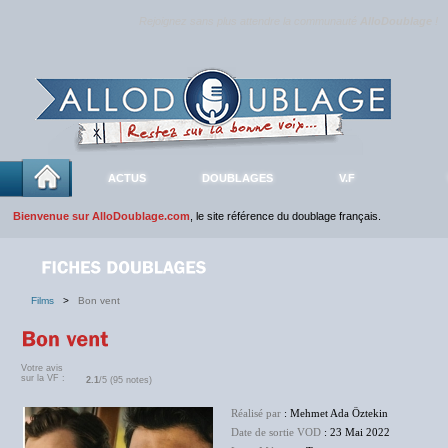
Rejoignez sans plus attendre la communauté
AlloDoublage
!
ACTUS
DOUBLAGES
V.F
Bienvenue sur AlloDoublage.com
, le site référence du doublage français.
Films
>
Bon vent
Votre avis
sur la VF :
2.1
/5 (95 notes)
Réalisé par
: Mehmet Ada Öztekin
Date de sortie VOD
: 23 Mai 2022