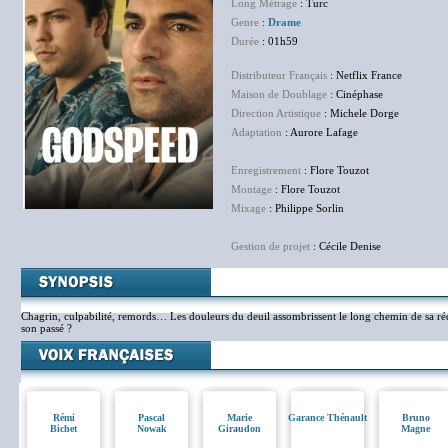
Long Métrage
: Turc
Genre
:
Drame
Durée
: 01h59
Distributeur Français
: Netflix France
Maison de Doublage
: Cinéphase
Direction Artistique
: Michele Dorge
Adaptation
: Aurore Lafage
Enregistrement
: Flore Touzot
Montage
: Flore Touzot
Mixage
: Philippe Sorlin
Gestion de projet
: Cécile Denise
Chagrin, culpabilité, remords… Les douleurs du deuil assombrissent le long chemin de sa réd
son passé ?
Rémi
Pascal
Marie
Garance Thénault
Bruno
Bichet
Nowak
Giraudon
Magne