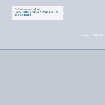
Définition précédente :
Harry Potter : retour a Poudlard - 20
ans de magie
Copyright © 2011-202