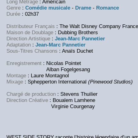
Long Métrage
: Américain
Genre
:
Comédie musicale
-
Drame
-
Romance
Durée
: 02h37
Distributeur Français
: The Walt Disney Company Franc
Maison de Doublage
: Dubbing Brothers
Direction Artistique
:
Jean-Marc Pannetier
Adaptation
:
Jean-Marc Pannetier
Sous-Titres Chansons
: Anaïs Duchet
Enregistrement
: Nicolas Pointet
Alban Fogelgesang
Montage
: Laure Montagnol
Mixage
: Sphepperton International
(Pinewood Studios)
Chargé de production
: Stevens Thuilier
Direction Créative
: Boualem Lamhene
Virginie Courgenay
WEST SIDE STORY raconte l’histoire légendaire d’un am