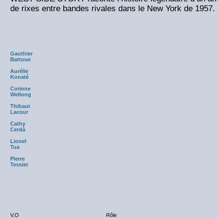
de rixes entre bandes rivales dans le New York de 1957.
Gauthier
Battoue
Aurélie
Konaté
Corinne
Wellong
Thibaut
Lacour
Cathy
Cerdà
Lionel
Tua
Pierre
Tessier
V.O
Rôle