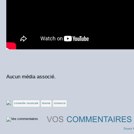
Aucun média associé.
comedie musicale
drame
romance
Soyez l