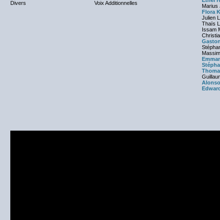
Ethel 
Divers
Voix Additionnelles
Marius
Flora K
Julien 
Thaïs L
Issam 
Christi
Gasto
Stépha
Massim
Emmanu
Stéph
Thoma
Guillau
Alonso
Edward