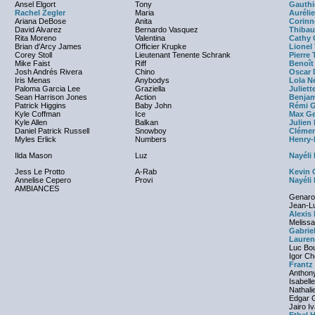
Ansel Elgort
Tony
Gauthi
Rachel Zegler
Maria
Auréli
Ariana DeBose
Anita
Corinn
David Alvarez
Bernardo Vasquez
Thibau
Rita Moreno
Valentina
Cathy 
Brian d'Arcy James
Officier Krupke
Lionel
Corey Stoll
Lieutenant Tenente Schrank
Pierre 
Mike Faist
Riff
Benoît
Josh Andrés Rivera
Chino
Oscar 
Iris Menas
Anybodys
Lola N
Paloma Garcia Lee
Graziella
Juliett
Sean Harrison Jones
Action
Benja
Patrick Higgins
Baby John
Rémi 
Kyle Coffman
Ice
Max Ge
Kyle Allen
Balkan
Julien
Daniel Patrick Russell
Snowboy
Clémen
Myles Erlick
Numbers
Henry-
Ilda Mason
Luz
Nayéli
Jess Le Protto
A-Rab
Kevin 
Annelise Cepero
Provi
Nayéli
AMBIANCES
Genaro
Jean-Lu
Alexis 
Melissa
Gabrie
Lauren
Luc Bo
Igor C
Frantz
Anthon
Isabell
Nathali
Edgar 
Jairo I