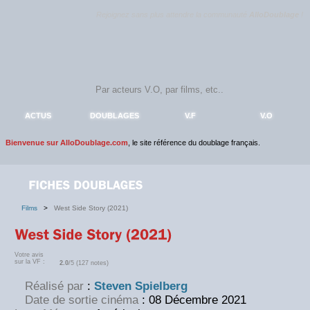
Rejoignez sans plus attendre la communauté
AlloDoublage
!
ACTUS
DOUBLAGES
V.F
V.O
Bienvenue sur AlloDoublage.com
, le site référence du doublage français.
Films
>
West Side Story (2021)
Votre avis
sur la VF :
2.0
/5 (127 notes)
Réalisé par
:
Steven Spielberg
Date de sortie cinéma
: 08 Décembre 2021