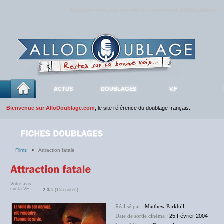
Rejoignez sans plus attendre la communauté
AlloDoublage
!
ACTUS
DOUBLAGES
V.F
Bienvenue sur AlloDoublage.com
, le site référence du doublage français.
Films
>
Attraction fatale
Votre avis
sur la VF :
2.3
/5 (155 notes)
Réalisé par
: Matthew Parkhill
Date de sortie cinéma
:
25 Février 2004