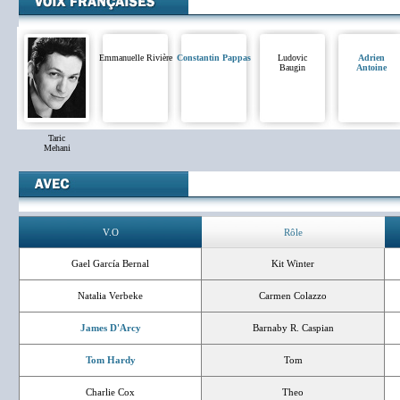
Emmanuelle Rivière
Constantin Pappas
Ludovic
Adrien
Baugin
Antoine
Taric
Mehani
V.O
Rôle
Gael García Bernal
Kit Winter
Natalia Verbeke
Carmen Colazzo
James D'Arcy
Barnaby R. Caspian
Tom Hardy
Tom
Charlie Cox
Theo