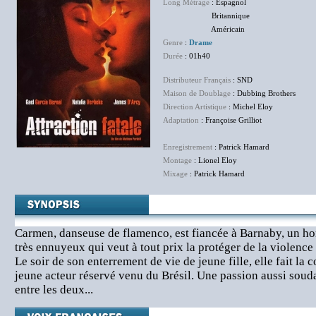
Long Métrage
: Espagnol
Britannique
Américain
Genre
:
Drame
Durée
: 01h40
Distributeur Français
: SND
Maison de Doublage
: Dubbing Brothers
Direction Artistique
: Michel Eloy
Adaptation
: Françoise Grilliot
Enregistrement
: Patrick Hamard
Montage
: Lionel Eloy
Mixage
: Patrick Hamard
Carmen, danseuse de flamenco, est fiancée à Barnaby, un ho
très ennuyeux qui veut à tout prix la protéger de la violence
Le soir de son enterrement de vie de jeune fille, elle fait la
jeune acteur réservé venu du Brésil. Une passion aussi souda
entre les deux...