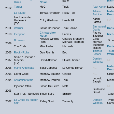
Bane
Mich
Rises
Nolan
Target
McG
Tuck
Axel Kiener
Natha
2012
Adrien
Isabe
La Taupe
Tomas Alfredson
Ricky Tarr
Antoine
Bran
Les Hauts de
Karim
Hurlevent
Coky Giedroyc
Heathcliff
NC
Barras
(TV)
Emmanuel
2011
Warrior
Gavin O'Connor
Tom Conlon
Danie
Garijo
Christopher
Patrice
2010
Inception
Eames
Mich
Nolan
Baudrier
Nicolas Winding
Charles Bronson/
Gilles
Bronson
Bruno
Refn
Michael Peterson
Morvan
2009
Stéphane
The Code
Mimi Leder
Michaels
Danie
Miquel
Thibault
Thier
2008
RockNRolla
Guy Ritchie
Bob
Belfodil
Wer
Stuart : Une vie à
Damien
2007
l'envers
David Attwood
Stuart Shorter
NC
Witecka
(TV)
Isabe
2006
Marie-Antoinette
Sofia Coppola
Le Comte Rohan
NC
Bran
2005
Layer Cake
Matthew Vaughn
Clarkie
NC
Claud
Ludovic
2004
Attraction fatale
Matthew Parkhill
Tom
Miche
Baugin
Injection fatale
Simon De Selva
Matt
NC
Guillaume
2003
Orsat
Star Trek : Nemesis
Stuart Baird
Shinzon
Claud
La Chute du faucon
Damien
Phili
2002
Ridley Scott
Twombly
noir
Witecka
Carbo