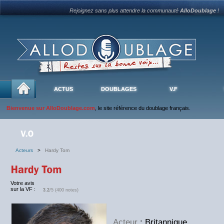
Rejoignez sans plus attendre la communauté
AlloDoublage
!
ACTUS
DOUBLAGES
V.F
Bienvenue sur AlloDoublage.com
, le site référence du doublage français.
Acteurs
>
Hardy Tom
Votre avis
sur la VF :
3.2
/5 (400 notes)
Acteur
: Britannique