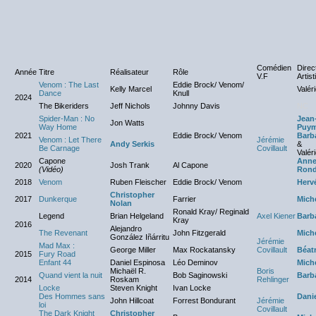
Comédien
Direc
Année
Titre
Réalisateur
Rôle
V.F
Artist
Venom : The Last
Eddie Brock/ Venom/
Kelly Marcel
Valér
Dance
Knull
2024
The Bikeriders
Jeff Nichols
Johnny Davis
NC
Spider-Man : No
Jean
Jon Watts
Way Home
Puym
2021
Eddie Brock/ Venom
Barba
Venom : Let There
Jérémie
Andy Serkis
&
Be Carnage
Covillault
Valér
Capone
Ann
2020
Josh Trank
Al Capone
(Vidéo)
Rond
2018
Venom
Ruben Fleischer
Eddie Brock/ Venom
Herv
Christopher
2017
Dunkerque
Farrier
Mich
Nolan
Ronald Kray/ Reginald
Legend
Brian Helgeland
Axel Kiener
Barba
Kray
2016
Alejandro
The Revenant
John Fitzgerald
Mich
González Iñárritu
Jérémie
Mad Max :
George Miller
Max Rockatansky
Covillault
Béatr
2015
Fury Road
Enfant 44
Daniel Espinosa
Léo Deminov
Mich
Michaël R.
Boris
Quand vient la nuit
Bob Saginowski
Barba
2014
Roskam
Rehlinger
Locke
Steven Knight
Ivan Locke
Des Hommes sans
Danie
John Hillcoat
Forrest Bondurant
Jérémie
loi
Covillault
The Dark Knight
Christopher