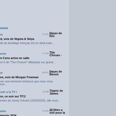
Deces de
22/05/2025
Eric
d, voix de Vegeta & Seiya
e du doublage français est en deuil suite...
The
11/04/2025
Chosen -
e Cene arrive en salle
on 5 de "The Chosen" débarque sur grand...
Deces de
09/01/2025
Benoit
ne, voix de Morgan Freeman
avec une immense tristesse que nous vous
ons...
Titanic de
23/06/2024
James
n, ce soir sur TF1!
moire de Jenny Gérard (1933/2020), elle nous...
20 films a
14/02/2024
voir pour la
Valentin 2024