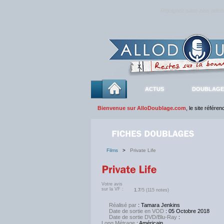
Rejoignez sans plus atte
ACTUS
DOUBLAGE
Bienvenue sur AlloDoublage.com
, le site référe
Films
>
Private Life
Votre avis
sur la VF :
1.7
/5 (115 notes)
Réalisé par
: Tamara Jenkins
Date de sortie en VOD
: 05 Octobre 2018
Date de sortie DVD/Blu-Ray
:
NC
Long Métrage
: Américain