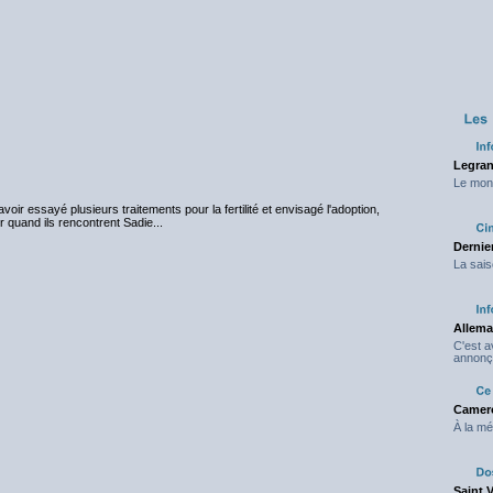
Legran
Le mond
voir essayé plusieurs traitements pour la fertilité et envisagé l'adoption,
ir quand ils rencontrent Sadie...
Dernier
La sais
Allema
C'est 
annonç
Camero
À la mé
Saint 