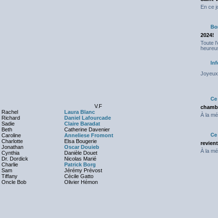
En ce j
2024!
Toute l
heureus
Joyeux 
V.F
chambr
Rachel
Laura Blanc
À la mé
Richard
Daniel Lafourcade
Sadie
Claire Baradat
Beth
Catherine Davenier
Caroline
Anneliese Fromont
Charlotte
Elsa Bougerie
revien
Jonathan
Oscar Douieb
À la mé
Cynthia
Danièle Douet
Dr. Dordick
Nicolas Marié
Charlie
Patrick Borg
Sam
Jérémy Prévost
Tiffany
Cécile Gatto
Oncle Bob
Olivier Hémon