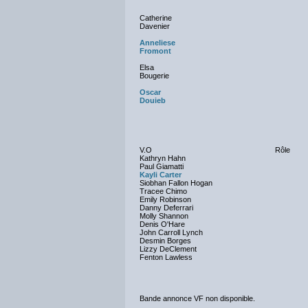
Catherine
Davenier
Anneliese
Fromont
Elsa
Bougerie
Oscar
Douieb
V.O
Rôle
Kathryn Hahn
Paul Giamatti
Kayli Carter
Siobhan Fallon Hogan
Tracee Chimo
Emily Robinson
Danny Deferrari
Molly Shannon
Denis O'Hare
John Carroll Lynch
Desmin Borges
Lizzy DeClement
Fenton Lawless
Bande annonce VF non disponible.