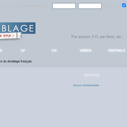
ndre la communauté
AlloDoublage
!
Mémoriser :
S
V.F
V.O
VIDÉOS
FESTIVALS
nce du doublage français.
29/07/2020
Aucun commentaire