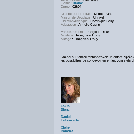
Genre
:
Drame
Durée
: 02h04
Distributeur Français
: Netflix Frane
Maison de Doublage
: Chinkel
Direction Artistique
: Dominique Bailly
Adaptation
: Armelle Guerin
Enregistrement
: Françoise Trouy
Montage
: Françoise Trouy
Mixage
: Françoise Trouy
Rachel et Richard tentent d'avoir un enfant. Après a
les possibilités de concevoir un enfant vont s'élarg
Laura
Blanc
Daniel
Lafourcade
Claire
Baradat