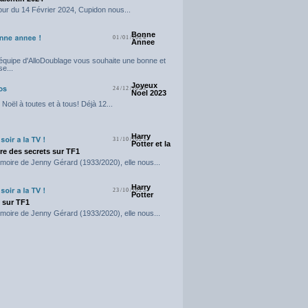
our du 14 Février 2024, Cupidon nous...
Bonne
01/01/2024
Annee
'équipe d'AlloDoublage vous souhaite une bonne et
e...
Joyeux
24/12/2023
Noel 2023
Noël à toutes et à tous! Déjà 12...
Harry
31/10/2023
Potter et la
e des secrets sur TF1
moire de Jenny Gérard (1933/2020), elle nous...
Harry
23/10/2023
Potter
t sur TF1
moire de Jenny Gérard (1933/2020), elle nous...