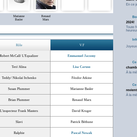
En ce j
Marianne
Renaud
Basler
Marx
2024!
Toute l
heureus
Rôle
V.F
Joyeux 
Robert McCall/ L'Equalizer
Emmanuel Jacomy
Teri/ Alina
Lisa Caruso
chambr
À la mé
Teddy/ Nikolaï Itchenko
Féodor Atkine
Susan Plummer
Marianne Basler
revien
À la mé
Brian Plummer
Renaud Marx
L'inspecteur Frank Masters
David Kruger
Slavi
Patrick Béthune
Ralphie
Pascal Nowak