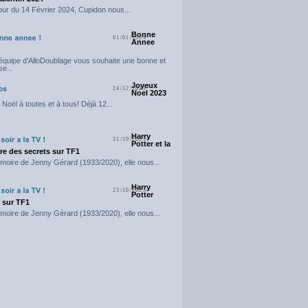
our du 14 Février 2024, Cupidon nous...
Bonne
01/01/2024
Annee
'équipe d'AlloDoublage vous souhaite une bonne et
e...
Joyeux
24/12/2023
Noel 2023
Noël à toutes et à tous! Déjà 12...
Harry
31/10/2023
Potter et la
e des secrets sur TF1
moire de Jenny Gérard (1933/2020), elle nous...
Harry
23/10/2023
Potter
t sur TF1
moire de Jenny Gérard (1933/2020), elle nous...