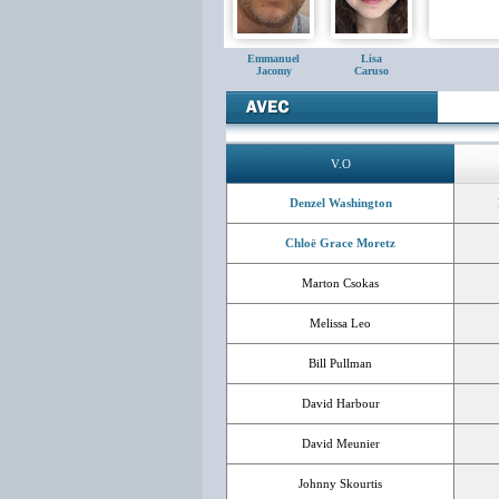
Emmanuel
Lisa
Jacomy
Caruso
V.O
Denzel Washington
Chloë Grace Moretz
Marton Csokas
Melissa Leo
Bill Pullman
David Harbour
David Meunier
Johnny Skourtis