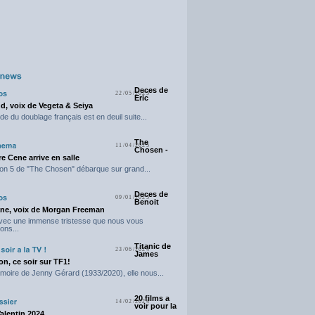
Deces de
22/05/2025
Eric
d, voix de Vegeta & Seiya
e du doublage français est en deuil suite...
The
11/04/2025
Chosen -
e Cene arrive en salle
on 5 de "The Chosen" débarque sur grand...
Deces de
09/01/2025
Benoit
ne, voix de Morgan Freeman
avec une immense tristesse que nous vous
ons...
Titanic de
23/06/2024
James
n, ce soir sur TF1!
moire de Jenny Gérard (1933/2020), elle nous...
20 films a
14/02/2024
voir pour la
Valentin 2024