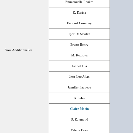
Emmanuelle Rivière
K. Karina
Bernard Crombey
Igor De Savitch
Bruno Henry
Voix Additionnelles
M. Kozlova
Lionel Tua
Jean-Luc Atlan
Jennifer Fauveau
B. Leleu
Claire Morin
D. Raymond
Valérie Even