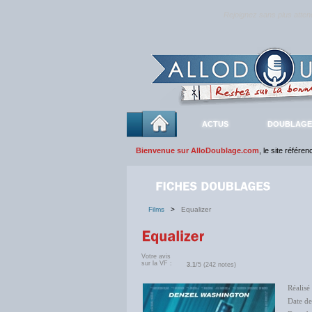
Rejoignez sans plus atte
ACTUS
DOUBLAGE
Bienvenue sur AlloDoublage.com
, le site référe
Films
>
Equalizer
Votre avis
sur la VF :
3.1
/5 (242 notes)
Réalisé
Date de