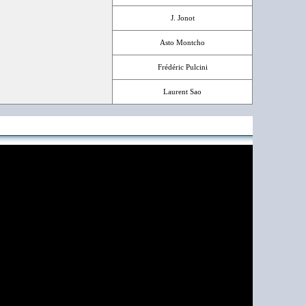
J. Jonot
Asto Montcho
Frédéric Pulcini
Laurent Sao