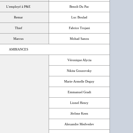
L'employé à P&E
Benoît Du Pac
Remar
Luc Boulad
Thief
Fabrice Trojani
Marcus
Mohad Sanou
AMBIANCES
Véronique Alycia
Nikita Gouzovsky
Marie-Armelle Deguy
Emmanuel Gradi
Lionel Henry
Jérôme Keen
Alexandre Medvedev