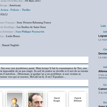
e sortie DVD/Blu-Ray
: 04 Mars 2015
étrage
: Américain
:
Action
-
Policier
-
Thriller
 02h12
uteur Français
: Sony Pictures Releasing France
 de Doublage
: Les Studios de Saint-Ouen
on Artistique
:
Jean-Philippe Puymartin
Legran
tion
: Linda Bruno
Le mond
: Hamid Naghibi
Dernier
La sais
r fini avec son mystérieux passé. Mais lorsqu’il fait la connaissance de Teri, une
st impossible de ne pas réagir. Sa soif de justice se réveille et il sort de sa retraite
Allema
lents d’autrefois…Désormais, si quelqu’un a un problème, si une victime se
C'est 
sonne vers qui se tourner, McCall est là. Il est l’Equalizer…
annonç
Camero
À la mé
David
Patrick
Kruger
Béthune
Saint 