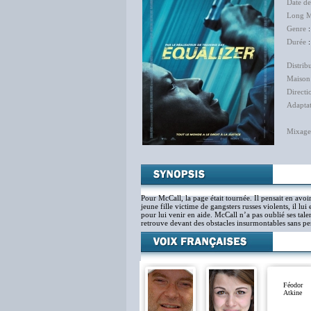
Date d
Long M
Genre
Durée
:
Distrib
Maison
Directi
Adapta
Mixage
Pour McCall, la page était tournée. Il pensait en avoi
jeune fille victime de gangsters russes violents, il lui e
pour lui venir en aide. McCall n’a pas oublié ses ta
retrouve devant des obstacles insurmontables sans per
Féodor
Atkine