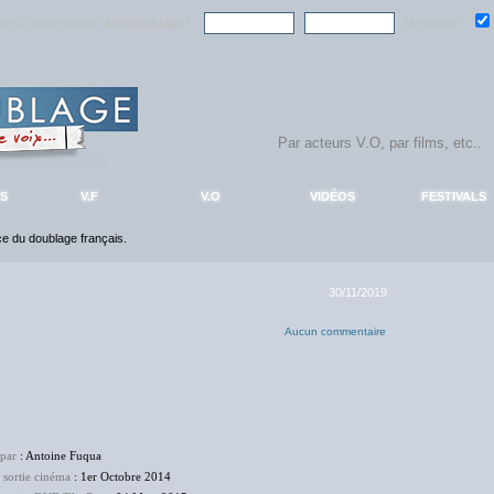
ndre la communauté
AlloDoublage
!
Mémoriser :
S
V.F
V.O
VIDÉOS
FESTIVALS
nce du doublage français.
30/11/2019
Aucun commentaire
 par
: Antoine Fuqua
 sortie cinéma
: 1er Octobre 2014