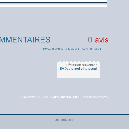
0
avis
Soyez le premier à rédiger un commentaire !
Définition suivante :
SÃ©duis-moi si tu peux!
Copyright © 2011-2021
AlloDoublage.com
- Tous droits réservés
Une création :