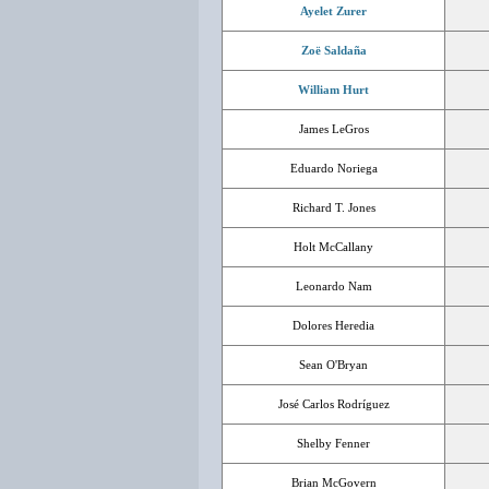
Ayelet Zurer
Zoë Saldaña
William Hurt
James LeGros
Eduardo Noriega
Richard T. Jones
Holt McCallany
Leonardo Nam
Dolores Heredia
Sean O'Bryan
José Carlos Rodríguez
Shelby Fenner
Brian McGovern