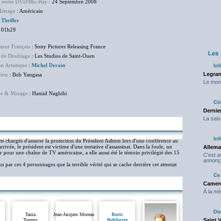
e sortie DVD/Blu-Ray
: 24 Septembre 2008
étrage
: Américain
:
Thriller
 01h29
uteur Français
: Sony Pictures Releasing France
 de Doublage
: Les Studios de Saint-Ouen
on Artistique
:
Michel Derain
Legran
tion
: Bob Yangasa
Le mond
e & Mixage
: Hamid Naghibi
Dernier
La sais
s chargés d'assurer la protection du Président Ashton lors d'une conférence au
ivée, le président est victime d'une tentative d'assassinat. Dans la foule, un
Allema
er pour une chaîne de TV américaine, a elle aussi été le témoin privilégié des 15
C'est 
annonç
s par ces 4 personnages que la terrible vérité qui se cache derrière cet attentat
Camero
À la mé
Tania
Jean-Jacques Moreau
Boris
Torrens
Rehlinger
Saint 