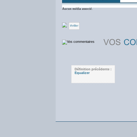
Aucun média associé.
thriller
Définition précédente :
Equalizer