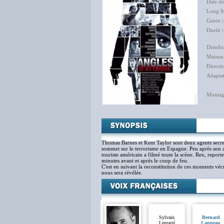
Date d
Long M
Genre
Durée
:
Distrib
Maison
Directi
Adapta
Montag
Thomas Barnes et Kent Taylor sont deux agents secret
sommet sur le terrorisme en Espagne. Peu après son arr
touriste américain a filmé toute la scène. Rex, report
minutes avant et après le coup de feu.
C'est en suivant la reconstitution de ces moments vécu
nous sera révélée.
Sylvain
Bernard
Lemarié
Lanneau