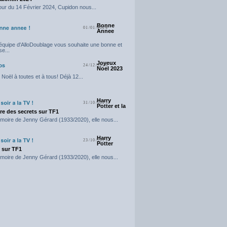
our du 14 Février 2024, Cupidon nous...
Bonne
01/01/2024
Annee
'équipe d'AlloDoublage vous souhaite une bonne et
e...
Joyeux
24/12/2023
Noel 2023
Noël à toutes et à tous! Déjà 12...
Harry
31/10/2023
Potter et la
e des secrets sur TF1
moire de Jenny Gérard (1933/2020), elle nous...
Harry
23/10/2023
Potter
t sur TF1
moire de Jenny Gérard (1933/2020), elle nous...