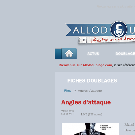
Rejoignez sans plus atte
ACTUS
DOUBLAGE
Bienvenue sur AlloDoublage.com
, le site référe
Films
>
Angles d'attaque
Votre avis
sur la VF :
1.9
/5 (157 notes)
Réalisé
Date de