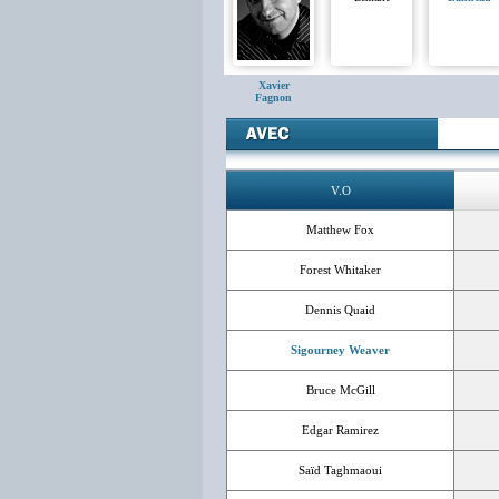
Xavier
Fagnon
V.O
Matthew Fox
Forest Whitaker
Dennis Quaid
Sigourney Weaver
Bruce McGill
Edgar Ramirez
Saïd Taghmaoui