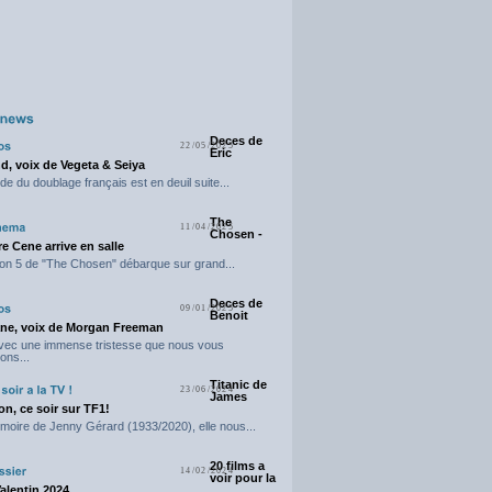
Deces de
22/05/2025
Eric
d, voix de Vegeta & Seiya
e du doublage français est en deuil suite...
The
11/04/2025
Chosen -
e Cene arrive en salle
on 5 de "The Chosen" débarque sur grand...
Deces de
09/01/2025
Benoit
ne, voix de Morgan Freeman
avec une immense tristesse que nous vous
ons...
Titanic de
23/06/2024
James
n, ce soir sur TF1!
moire de Jenny Gérard (1933/2020), elle nous...
20 films a
14/02/2024
voir pour la
Valentin 2024