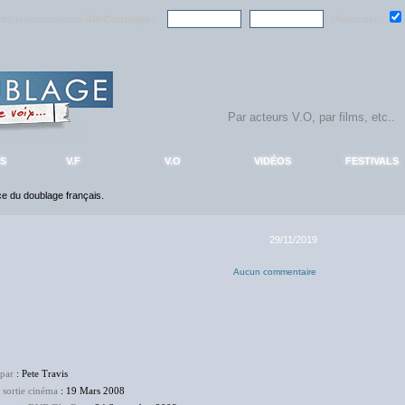
ndre la communauté
AlloDoublage
!
Mémoriser :
S
V.F
V.O
VIDÉOS
FESTIVALS
nce du doublage français.
29/11/2019
Aucun commentaire
 par
: Pete Travis
 sortie cinéma
: 19 Mars 2008