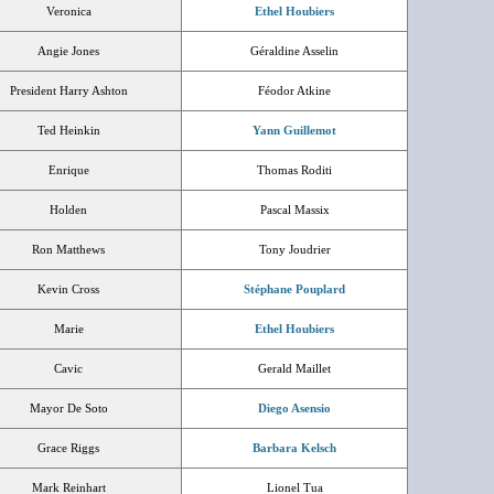
Veronica
Ethel Houbiers
Angie Jones
Géraldine Asselin
President Harry Ashton
Féodor Atkine
Ted Heinkin
Yann Guillemot
Enrique
Thomas Roditi
Holden
Pascal Massix
Ron Matthews
Tony Joudrier
Kevin Cross
Stéphane Pouplard
Marie
Ethel Houbiers
Cavic
Gerald Maillet
Mayor De Soto
Diego Asensio
Grace Riggs
Barbara Kelsch
Mark Reinhart
Lionel Tua