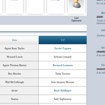
En ce j
2024!
Saïd
Taghmaoui
Toute l
heureus
Joyeux 
Rôle
V.F
Agent Kent Taylor
Xavier Fagnon
chambr
À la mé
Howard Lewis
Sylvain Lemarié
Agent Thomas Barnes
Bernard Lanneau
revien
À la mé
Rex Brooks
Tania Torrens
Phil McCullough
Jean-Jacques Moreau
Javier
Boris Rehlinger
Suarez
Saïd Taghmaoui