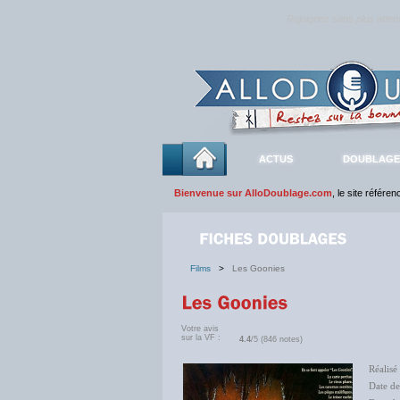
Rejoignez sans plus atte
ACTUS
DOUBLAGE
Bienvenue sur AlloDoublage.com
, le site référe
Films
>
Les Goonies
Votre avis
sur la VF :
4.4
/5 (846 notes)
Réalisé
Date de