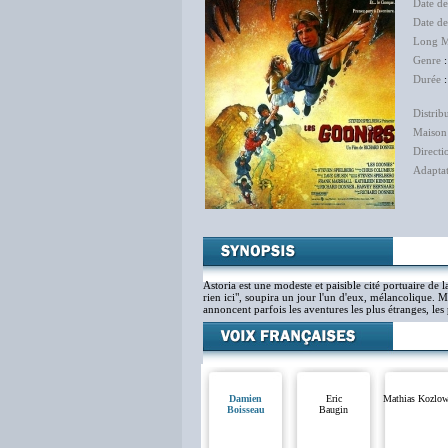
Date d
Date de
Long M
Genre
Durée
:
Distrib
Maison
Directi
Adapta
Astoria est une modeste et paisible cité portuaire de l
rien ici", soupira un jour l'un d'eux, mélancolique. 
annoncent parfois les aventures les plus étranges, les 
Damien
Eric
Mathias Kozlow
Boisseau
Baugin