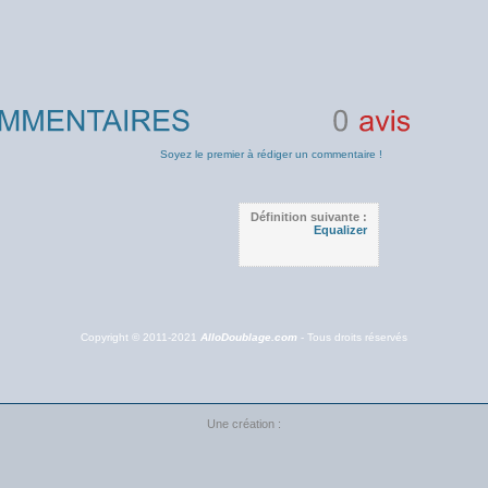
0
avis
Soyez le premier à rédiger un commentaire !
Définition suivante :
Equalizer
Copyright © 2011-2021
AlloDoublage.com
- Tous droits réservés
Une création :