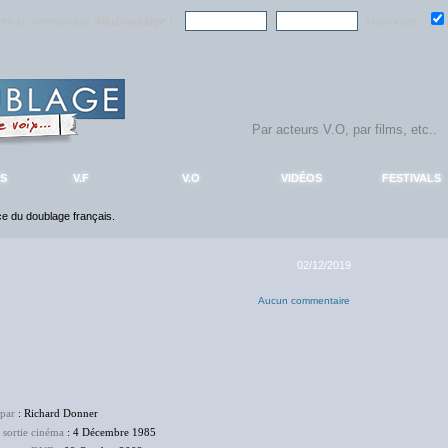
ndre la communauté
AlloDoublage
!
Mémoriser :
S
V.F
V.O
VIDÉOS
FESTIVALS
nce du doublage français.
02/12/2019
Aucun commentaire
 par
: Richard Donner
 sortie cinéma
: 4 Décembre 1985