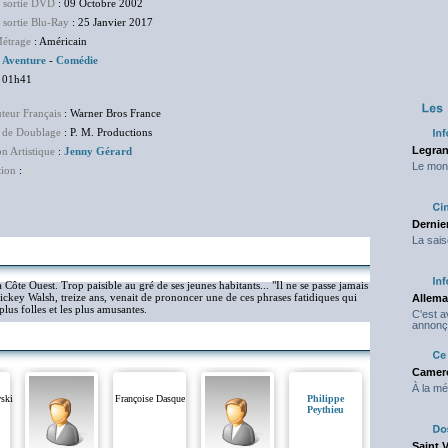
e sortie DVD
: 09 Octobre 2002
 sortie Blu-Ray
: 25 Janvier 2017
étrage
: Américain
:
Aventure
-
Comédie
 01h41
uteur Français
: Warner Bros France
 de Doublage
: P. M. Productions
Legran
on Artistique
:
Jenny Gérard
Le mond
tion
:
NC
Dernier
La sais
a Côte Ouest. Trop paisible au gré de ses jeunes habitants... "Il ne se passe jamais
Mickey Walsh, treize ans, venait de prononcer une de ces phrases fatidiques qui
Allema
plus folles et les plus amusantes.
C'est 
annonç
Camero
À la mé
ski
Françoise Dasque
Philippe
Peythieu
Saint 