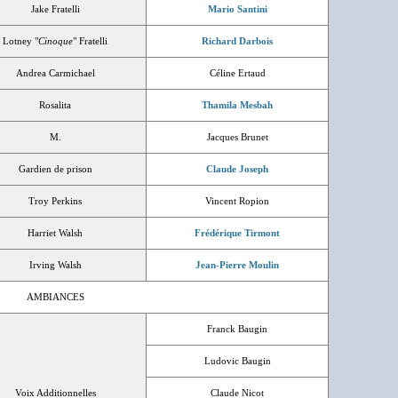
Jake Fratelli
Mario Santini
Lotney "
Cinoque
" Fratelli
Richard Darbois
Andrea Carmichael
Céline Ertaud
Rosalita
Thamila Mesbah
M.
Jacques Brunet
Gardien de prison
Claude Joseph
Troy Perkins
Vincent Ropion
Harriet Walsh
Frédérique Tirmont
Irving Walsh
Jean-Pierre Moulin
AMBIANCES
Franck Baugin
Ludovic Baugin
Voix Additionnelles
Claude Nicot