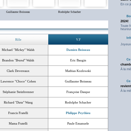
En ce j
Guillaume Boisseau
Rodolphe Schacher
2024!
Toute l
heureus
Rôle
V.F
Joyeux 
Michael
"Mickey"
Walsh
Damien Boisseau
Brandon "
Brand
" Walsh
Eric Baugin
chambr
À la mé
Clark Devereaux
Mathias Kozlowski
Lawrence
"Choco"
Cohen
Guillaume Boisseau
revien
À la mé
Stéphanie Steinbrenner
Françoise Dasque
Richard "
Data
" Wang
Rodolphe Schacher
Francis Fratelli
Philippe Peythieu
Mama Fratelli
Paule Emanuele