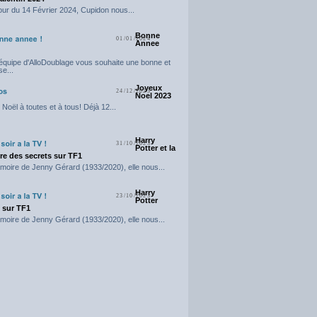
our du 14 Février 2024, Cupidon nous...
Bonne
01/01/2024
Annee
'équipe d'AlloDoublage vous souhaite une bonne et
e...
Joyeux
24/12/2023
Noel 2023
Noël à toutes et à tous! Déjà 12...
Harry
31/10/2023
Potter et la
e des secrets sur TF1
moire de Jenny Gérard (1933/2020), elle nous...
Harry
23/10/2023
Potter
t sur TF1
moire de Jenny Gérard (1933/2020), elle nous...