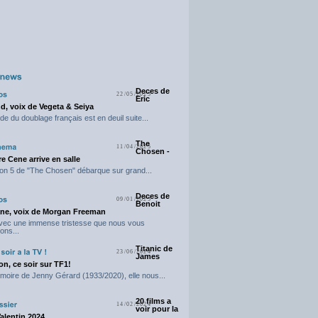
Deces de
22/05/2025
Eric
d, voix de Vegeta & Seiya
e du doublage français est en deuil suite...
The
11/04/2025
Chosen -
e Cene arrive en salle
on 5 de "The Chosen" débarque sur grand...
Deces de
09/01/2025
Benoit
ne, voix de Morgan Freeman
avec une immense tristesse que nous vous
ons...
Titanic de
23/06/2024
James
n, ce soir sur TF1!
moire de Jenny Gérard (1933/2020), elle nous...
20 films a
14/02/2024
voir pour la
Valentin 2024