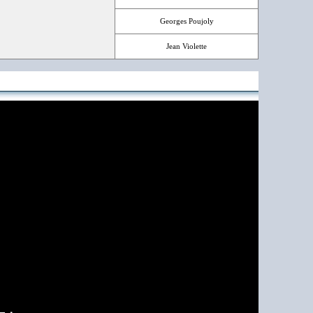
Georges Poujoly
Jean Violette