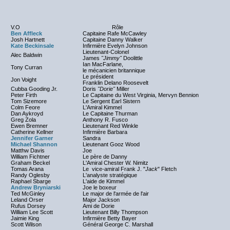
V.O
Rôle
Ben Affleck
Capitaine Rafe McCawley
Josh Hartnett
Capitaine Danny Walker
Kate Beckinsale
Infirmière Evelyn Johnson
Lieutenant-Colonel
Alec Baldwin
James
"Jimmy"
Doolittle
Ian MacFarlane,
Tony Curran
le mécanicien britannique
Le président
Jon Voight
Franklin Delano Roosevelt
Cubba Gooding Jr.
Doris
"Dorie"
Miller
Peter Firth
Le Capitaine du West Virginia, Mervyn Bennion
Tom Sizemore
Le Sergent Earl Sistern
Colm Feore
L'Amiral Kimmel
Dan Aykroyd
Le Capitaine Thurman
Greg Zola
Anthony R. Fusco
Ewen Bremner
Lieutenant Red Winkle
Catherine Kellner
Infirmière Barbara
Jennifer Garner
Sandra
Michael Shannon
Lieutenant Gooz Wood
Matthw Davis
Joe
William Fichtner
Le père de Danny
Graham Beckel
L'Amiral Chester W. Nimitz
Tomas Arana
Le vice-amiral Frank J. "
Jack
" Fletch
Randy Oglesby
L'analyste stratégique
Raphael Sbarge
L'aide de Kimmel
Andrew Bryniarski
Joe le boxeur
Ted McGinley
Le major de l'armée de l'air
Leland Orser
Major Jackson
Rufus Dorsey
Ami de Dorie
William Lee Scott
Lieutenant Billy Thompson
Jaimie King
Infirmière Betty Bayer
Scott Wilson
Général George C. Marshall