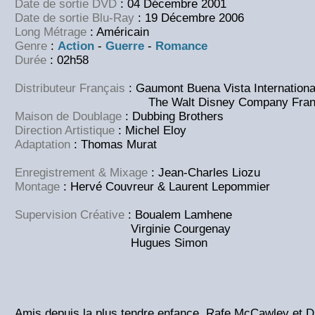
Date de sortie DVD
: 04 Décembre 2001
Date de sortie Blu-Ray
: 19 Décembre 2006
Long Métrage
: Américain
Genre
:
Action
-
Guerre
-
Romance
Durée
: 02h58
Distributeur Français
: Gaumont Buena Vista Internationa
The Walt Disney Company Fran
Maison de Doublage
: Dubbing Brothers
Direction Artistique
: Michel Eloy
Adaptation
: Thomas Murat
Enregistrement & Mixage
: Jean-Charles Liozu
Montage
: Hervé Couvreur & Laurent Lepommier
Supervision Créative
: Boualem Lamhene
Virginie Courgenay
Hugues Simon
Amis depuis la plus tendre enfance, Rafe McCawley et 