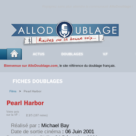
Rejoignez sans plus attendre la communauté
AlloDoublage
!
ACTUS
DOUBLAGES
V.F
Bienvenue sur AlloDoublage.com
, le site référence du doublage français.
Films
>
Pearl Harbor
Votre avis
sur la VF :
2.1
/5 (187 notes)
Réalisé par
: Michael Bay
Date de sortie cinéma
: 06 Juin 2001