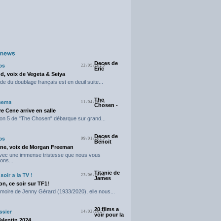
Deces de
22/05/2025
Eric
d, voix de Vegeta & Seiya
e du doublage français est en deuil suite...
The
11/04/2025
Chosen -
e Cene arrive en salle
on 5 de "The Chosen" débarque sur grand...
Deces de
09/01/2025
Benoit
ne, voix de Morgan Freeman
avec une immense tristesse que nous vous
ons...
Titanic de
23/06/2024
James
n, ce soir sur TF1!
moire de Jenny Gérard (1933/2020), elle nous...
20 films a
14/02/2024
voir pour la
Valentin 2024