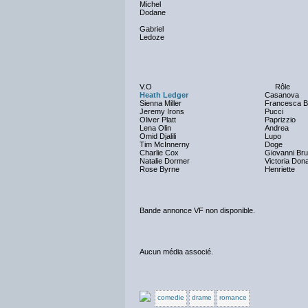
Michel
Dodane
Gabriel
Ledoze
V.O
Rôle
Heath Ledger
Casanova
Sienna Miller
Francesca B
Jeremy Irons
Pucci
Oliver Platt
Paprizzio
Lena Olin
Andrea
Omid Djalili
Lupo
Tim McInnerny
Doge
Charlie Cox
Giovanni Bru
Natalie Dormer
Victoria Don
Rose Byrne
Henriette
Bande annonce VF non disponible.
Aucun média associé.
comedie
drame
romance