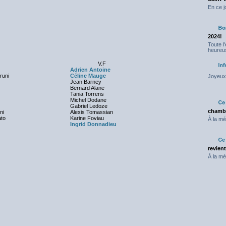
En ce j
2024!
Toute l
heureus
V.F
Adrien Antoine
runi
Céline Mauge
Joyeux 
Jean Barney
Bernard Alane
Tania Torrens
Michel Dodane
Gabriel Ledoze
chambr
ni
Alexis Tomassian
ato
Karine Foviau
À la mé
Ingrid Donnadieu
revien
À la mé