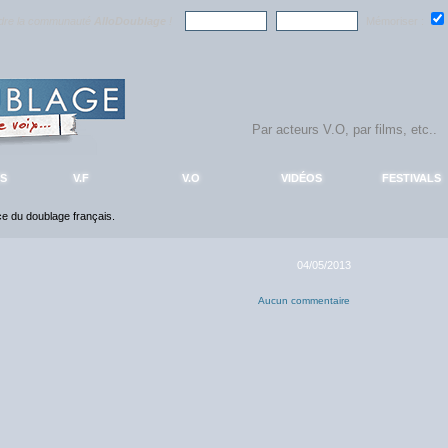
ndre la communauté
AlloDoublage
!
Mémoriser :
S
V.F
V.O
VIDÉOS
FESTIVALS
nce du doublage français.
04/05/2013
Aucun commentaire