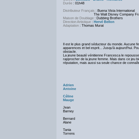
Durée
: 01h48
Distributeur Français
: Buena Vista International
The Walt Disney Company Fra
Maison de Doublage
: Dubbing Brothers
Direction Artistique
:
Hervé Bellon
Adaptation
: Thomas Murat
Il est le plus grand séducteur du monde. Aucune 
apparences et bel esprit... Jusqu'à aujourd'hui. Po
obstacle.
La jeune beauté vénitienne Francesca le repouss
rapprocher de la jeune femme. Mais dans ce jeu bie
réputation, mais aussi sa seule chance de connaître
Adrien
Antoine
Céline
Mauge
Jean
Barney
Bernard
Alane
Tania
Torrens