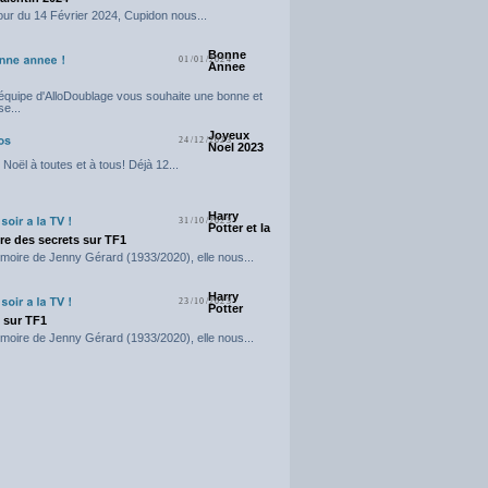
our du 14 Février 2024, Cupidon nous...
Bonne
01/01/2024
Annee
'équipe d'AlloDoublage vous souhaite une bonne et
e...
Joyeux
24/12/2023
Noel 2023
Noël à toutes et à tous! Déjà 12...
Harry
31/10/2023
Potter et la
e des secrets sur TF1
moire de Jenny Gérard (1933/2020), elle nous...
Harry
23/10/2023
Potter
t sur TF1
moire de Jenny Gérard (1933/2020), elle nous...