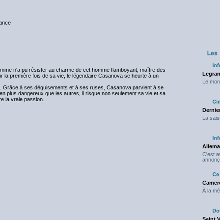
nce
femme n'a pu résister au charme de cet homme flamboyant, maître des
Legran
ur la première fois de sa vie, le légendaire Casanova se heurte à un
Le mond
e. Grâce à ses déguisements et à ses ruses, Casanova parvient à se
n plus dangereux que les autres, il risque non seulement sa vie et sa
 la vraie passion...
Dernier
La sais
Allema
C'est 
annonç
Camero
À la mé
Saint 