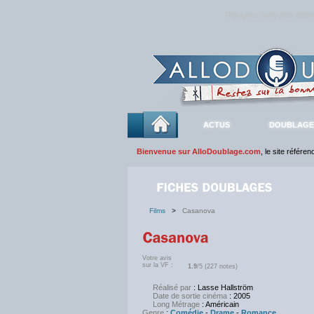
Rejoignez sans plus atte
ACTUS
DOUBLAGE
Bienvenue sur AlloDoublage.com
, le site référe
Films
>
Casanova
Votre avis
sur la VF :
1.9
/5 (227 notes)
Réalisé par
: Lasse Hallström
Date de sortie cinéma
: 2005
Long Métrage
: Américain
Genre
:
Comédie
-
Drame
-
Romance