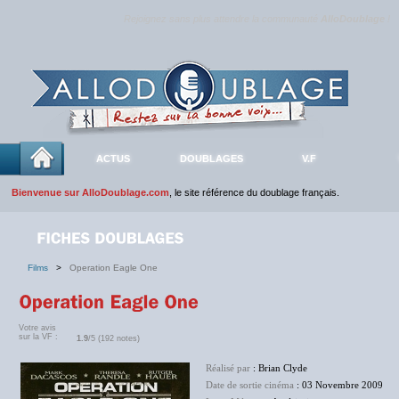
Rejoignez sans plus attendre la communauté
AlloDoublage
!
ACTUS
DOUBLAGES
V.F
Bienvenue sur AlloDoublage.com
, le site référence du doublage français.
Films
>
Operation Eagle One
Votre avis
sur la VF :
1.9
/5 (192 notes)
Réalisé par
: Brian Clyde
Date de sortie cinéma
: 03 Novembre 2009