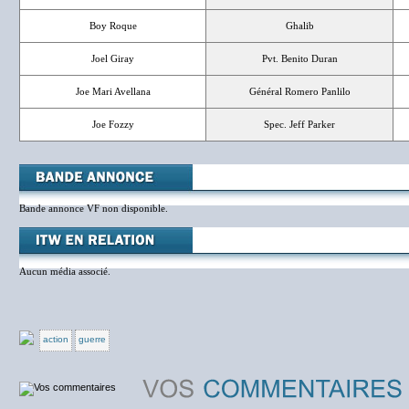
Boy Roque
Ghalib
Joel Giray
Pvt. Benito Duran
Joe Mari Avellana
Général Romero Panlilo
Joe Fozzy
Spec. Jeff Parker
Bande annonce VF non disponible.
Aucun média associé.
action
guerre