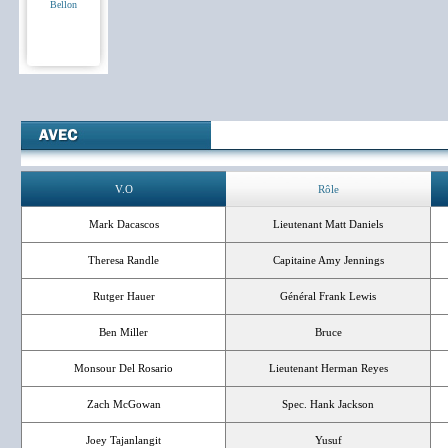
Bellon
V.O
Rôle
Mark Dacascos
Lieutenant Matt Daniels
Theresa Randle
Capitaine Amy Jennings
Rutger Hauer
Général Frank Lewis
Ben Miller
Bruce
Monsour Del Rosario
Lieutenant Herman Reyes
Zach McGowan
Spec. Hank Jackson
Joey Tajanlangit
Yusuf