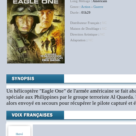
Long Métrage
: Américain
Genre
:
Action
-
Guerre
Durée
: 01h29
Distributeur Français
:
NC
Maison de Doublage
:
NC
Direction Artistique
:
NC
Adaptation
:
NC
Un hélicoptère "Eagle One" de l'armée américaine se fait ab
spéciale aux Philippines par le groupe terroriste Al Quaeda
alors envoyé en secours pour récupérer le pilote capturé et él
Hervé