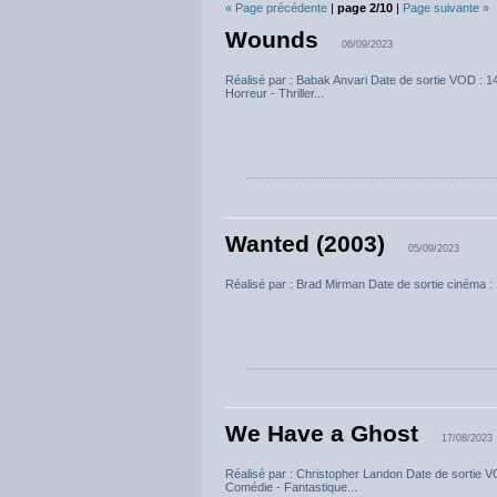
« Page précédente
|
page 2/10
|
Page suivante »
Wounds
06/09/2023
Réalisé par : Babak Anvari Date de sortie VOD : 
Horreur - Thriller...
Wanted (2003)
05/09/2023
Réalisé par : Brad Mirman Date de sortie cinéma :
We Have a Ghost
17/08/2023
Réalisé par : Christopher Landon Date de sortie V
Comédie - Fantastique...