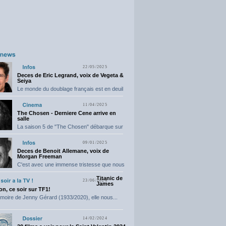
22/05/2025
Deces de Eric Legrand, voix de Vegeta &
Seiya
Le monde du doublage français est en deuil
suite...
11/04/2025
The Chosen - Derniere Cene arrive en
salle
La saison 5 de "The Chosen" débarque sur
grand...
09/01/2025
Deces de Benoit Allemane, voix de
Morgan Freeman
C'est avec une immense tristesse que nous
vous annonçons...
Titanic de
23/06/2024
James
n, ce soir sur TF1!
moire de Jenny Gérard (1933/2020), elle nous...
14/02/2024