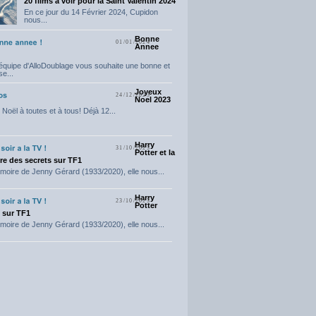
20 films a voir pour la Saint Valentin 2024
En ce jour du 14 Février 2024, Cupidon
nous...
Bonne
01/01/2024
Annee
'équipe d'AlloDoublage vous souhaite une bonne et
e...
Joyeux
24/12/2023
Noel 2023
Noël à toutes et à tous! Déjà 12...
Harry
31/10/2023
Potter et la
e des secrets sur TF1
moire de Jenny Gérard (1933/2020), elle nous...
Harry
23/10/2023
Potter
t sur TF1
moire de Jenny Gérard (1933/2020), elle nous...