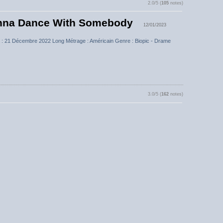
2.0/5 (
105
notes)
anna Dance With Somebody
12/01/2023
a : 21 Décembre 2022 Long Métrage : Américain Genre : Biopic - Drame
3.0/5 (
162
notes)