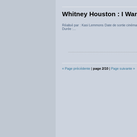
Whitney Houston : I W
Réalisé par : Kasi Lemmons Date de sortie ciném
Durée :...
« Page précédente
|
page 2/10
|
Page suivante »