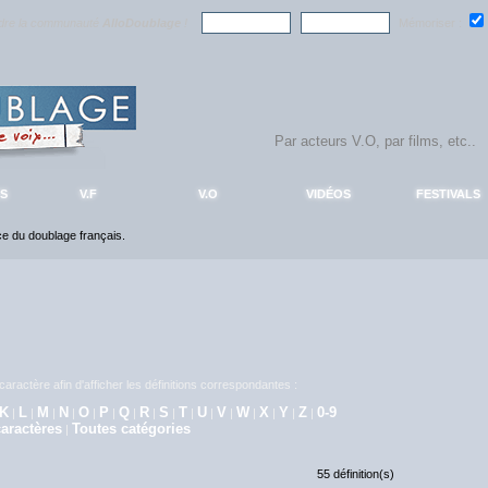
ndre la communauté
AlloDoublage
!
Mémoriser :
S
V.F
V.O
VIDÉOS
FESTIVALS
nce du doublage français.
aractère afin d'afficher les définitions correspondantes :
K
L
M
N
O
P
Q
R
S
T
U
V
W
X
Y
Z
0-9
|
|
|
|
|
|
|
|
|
|
|
|
|
|
|
|
aractères
Toutes catégories
|
55 définition(s)