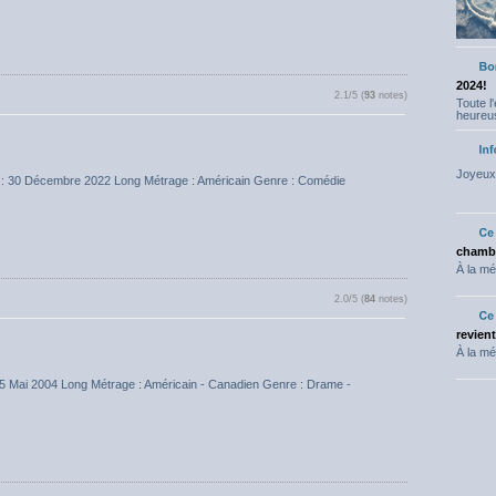
2024!
2.1/5 (
93
notes)
Toute l
heureus
Joyeux 
 : 30 Décembre 2022 Long Métrage : Américain Genre : Comédie
chambr
À la mé
2.0/5 (
84
notes)
revien
À la mé
25 Mai 2004 Long Métrage : Américain - Canadien Genre : Drame -