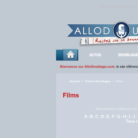
Rejoignez sans plus atte
ACTUS
DOUBLAGE
Bienvenue sur AlloDoublage.com
, le site référe
Accueil
>
Fiches Doublages
> Films
Sélectionnez ci-dessous un c
A
B
C
D
E
F
G
H
I
J
|
|
|
|
|
|
|
|
|
|
Tous c