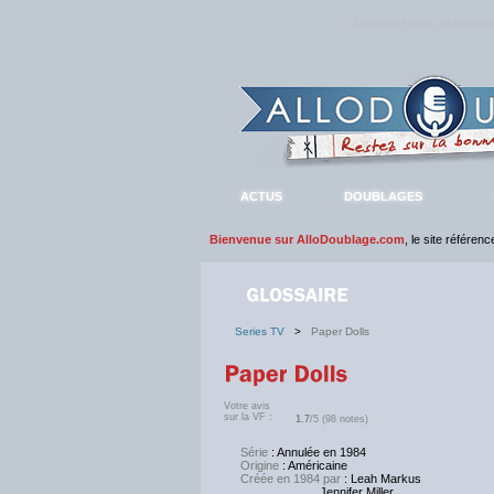
Rejoignez sans plus atte
ACTUS
DOUBLAGES
Bienvenue sur AlloDoublage.com
, le site référen
Series TV
>
Paper Dolls
Votre avis
sur la VF :
1.7
/5 (98 notes)
Série
: Annulée en 1984
Origine
: Américaine
Créée en 1984 par
: Leah Markus
Jennifer Miller