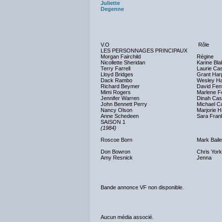
Juliette
Degenne
V.O
Rôle
LES PERSONNAGES PRINCIPAUX
Morgan Fairchild
Régine
Nicollette Sheridan
Karine Bla
Terry Farrell
Laurie Cas
Lloyd Bridges
Grant Har
Dack Rambo
Wesley Ha
Richard Beymer
David Fen
Mimi Rogers
Marlene F
Jennifer Warren
Dinah Cas
John Bennett Perry
Michael C
Nancy Olson
Marjorie H
Anne Schedeen
Sara Fran
SAISON 1
(1984)
Roscoe Born
Mark Bail
Don Bowron
Chris York
Amy Resnick
Jenna
Bande annonce VF non disponible.
Aucun média associé.