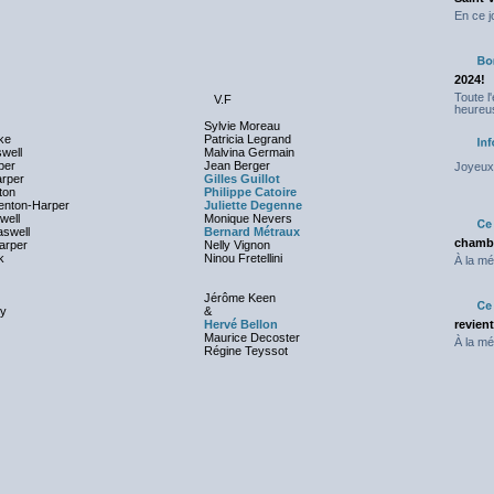
En ce j
2024!
Toute l
V.F
heureus
Sylvie Moreau
ke
Patricia Legrand
well
Malvina Germain
per
Jean Berger
Joyeux 
rper
Gilles Guillot
ton
Philippe Catoire
enton-Harper
Juliette Degenne
well
Monique Nevers
aswell
Bernard Métraux
chambr
arper
Nelly Vignon
k
Ninou Fretellini
À la mé
Jérôme Keen
ey
&
Hervé Bellon
revien
Maurice Decoster
À la mé
Régine Teyssot