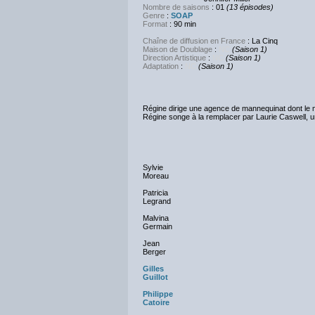
Nombre de saisons
: 01
(13 épisodes)
Genre
:
SOAP
Format
: 90 min
Chaîne de diffusion en France
: La Cinq
Maison de Doublage
:
NC
(Saison 1)
Direction Artistique
:
NC
(Saison 1)
Adaptation
:
NC
(Saison 1)
Régine dirige une agence de mannequinat dont le ma
Régine songe à la remplacer par Laurie Caswell, une
Sylvie
Moreau
Patricia
Legrand
Malvina
Germain
Jean
Berger
Gilles
Guillot
Philippe
Catoire