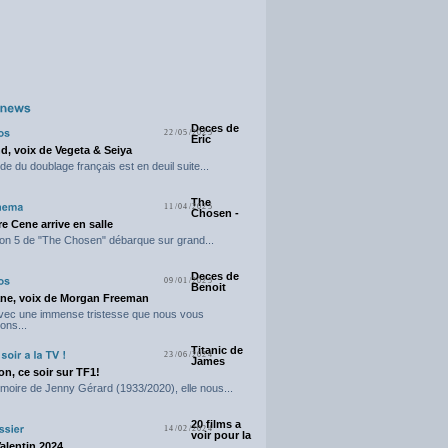
Deces de
22/05/2025
Eric
d, voix de Vegeta & Seiya
e du doublage français est en deuil suite...
The
11/04/2025
Chosen -
e Cene arrive en salle
on 5 de "The Chosen" débarque sur grand...
Deces de
09/01/2025
Benoit
ne, voix de Morgan Freeman
avec une immense tristesse que nous vous
ons...
Titanic de
23/06/2024
James
n, ce soir sur TF1!
moire de Jenny Gérard (1933/2020), elle nous...
20 films a
14/02/2024
voir pour la
Valentin 2024