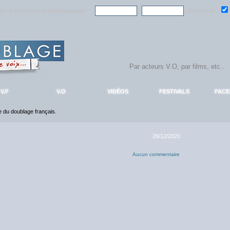
ndre la communauté
AlloDoublage
!
Mémoriser :
V.F
V.O
VIDÉOS
FESTIVALS
FAC
ce du doublage français.
26/12/2020
Aucun commentaire