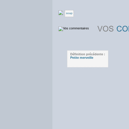
soap
Définition précédente :
Petite merveille