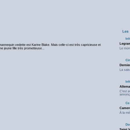
Legran
nnequin vedette est Karine Blake. Mais celle-ci est très capricieuse et
 jeune fille très prometteuse...
Le mond
Dernier
La sais
Allema
C'est 
annonç
Camero
À la mé
Saint 