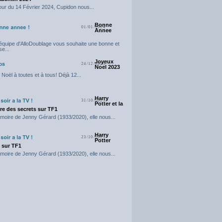
our du 14 Février 2024, Cupidon nous...
Bonne
01/01/2024
Annee
'équipe d'AlloDoublage vous souhaite une bonne et
e...
Joyeux
24/12/2023
Noel 2023
Noël à toutes et à tous! Déjà 12...
Harry
31/10/2023
Potter et la
e des secrets sur TF1
moire de Jenny Gérard (1933/2020), elle nous...
Harry
23/10/2023
Potter
t sur TF1
moire de Jenny Gérard (1933/2020), elle nous...