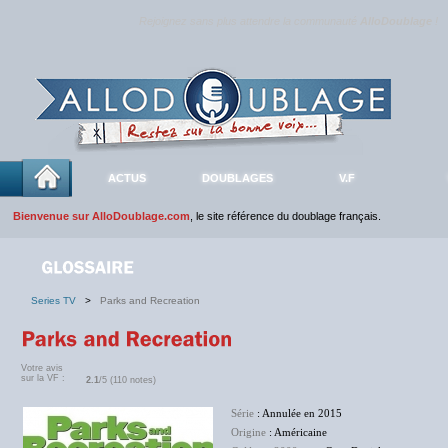
Rejoignez sans plus attendre la communauté
AlloDoublage
!
ACTUS
DOUBLAGES
V.F
Bienvenue sur AlloDoublage.com
, le site référence du doublage français.
Series TV
>
Parks and Recreation
Votre avis
sur la VF :
2.1
/5 (110 notes)
Série
: Annulée en 2015
Origine
: Américaine