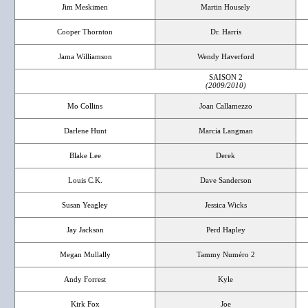
Jim Meskimen
Martin Housely
Cooper Thornton
Dr. Harris
Jama Williamson
Wendy Haverford
SAISON 2
(2009/2010)
Mo Collins
Joan Callamezzo
Darlene Hunt
Marcia Langman
Blake Lee
Derek
Louis C.K.
Dave Sanderson
Susan Yeagley
Jessica Wicks
Jay Jackson
Perd Hapley
Megan Mullally
Tammy Numéro 2
Andy Forrest
Kyle
Kirk Fox
Joe