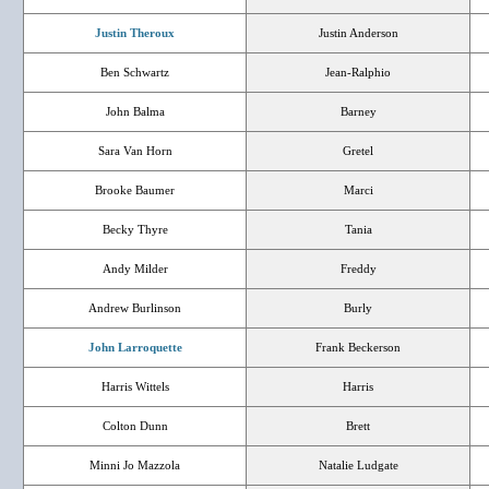
Justin Theroux
Justin Anderson
Ben Schwartz
Jean-Ralphio
John Balma
Barney
Sara Van Horn
Gretel
Brooke Baumer
Marci
Becky Thyre
Tania
Andy Milder
Freddy
Andrew Burlinson
Burly
John Larroquette
Frank Beckerson
Harris Wittels
Harris
Colton Dunn
Brett
Minni Jo Mazzola
Natalie Ludgate