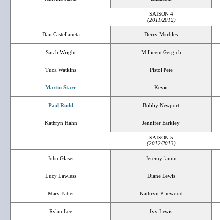
SAISON 4
(2011/2012)
Dan Castellaneta
Derry Murbles
Sarah Wright
Millicent Gergich
Tuck Watkins
Pistol Pete
Martin Starr
Kevin
Paul Rudd
Bobby Newport
Kathryn Hahn
Jennifer Barkley
SAISON 5
(2012/2013)
John Glaser
Jeremy Jamm
Lucy Lawless
Diane Lewis
Mary Faber
Kathryn Pinewood
Rylan Lee
Ivy Lewis