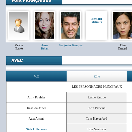
Bernard
Métraux
Valérie
Anne
Benjamin Gasquet
Alice
Nosrée
Dolan
Taurand
V.O
Rôle
LES PERSONNAGES PRINCIPAUX
Amy Poehler
Leslie Knope
Rashida Jones
Ann Perkins
Aziz Ansari
Tom Haverford
Nick Offerman
Ron Swanson