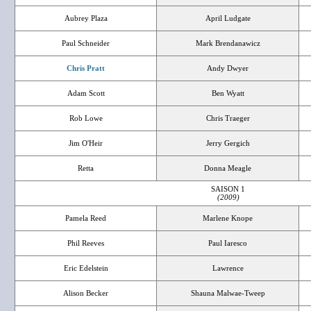
Aubrey Plaza
April Ludgate
Paul Schneider
Mark Brendanawicz
Chris Pratt
Andy Dwyer
Adam Scott
Ben Wyatt
Rob Lowe
Chris Traeger
Jim O'Heir
Jerry Gergich
Retta
Donna Meagle
SAISON 1
(2009)
Pamela Reed
Marlene Knope
Phil Reeves
Paul Iaresco
Eric Edelstein
Lawrence
Alison Becker
Shauna Malwae-Tweep