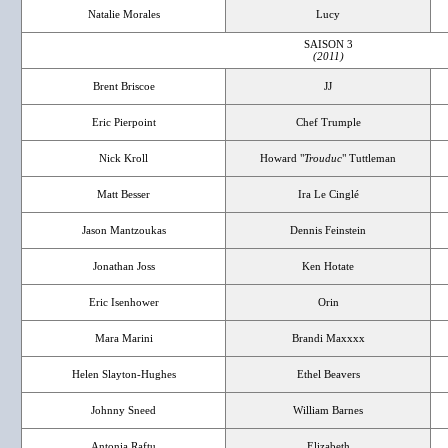
Natalie Morales
Lucy
SAISON 3
(2011)
Brent Briscoe
JJ
Eric Pierpoint
Chef Trumple
Nick Kroll
Howard "
Trouduc
" Tuttleman
Matt Besser
Ira Le Cinglé
Jason Mantzoukas
Dennis Feinstein
Jonathan Joss
Ken Hotate
Eric Isenhower
Orin
Mara Marini
Brandi Maxxxx
Helen Slayton-Hughes
Ethel Beavers
Johnny Sneed
William Barnes
Antonia Raftu
Elizabeth