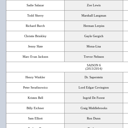
Sadie Salazar
Zoe Lewis
Todd Sherry
Marshall Langman
Richard Burch
Herman Lerpiss
Christie Brinkley
Gayle Gergich
Jenny Slate
Mona-Lisa
Marc Evan Jackson
Trevor Nelsson
SAISON 6
(2013/2014)
Henry Winkler
Dr. Saperstein
Peter Serafinowicz
Lord Edgar Covington
Kristen Bell
Ingrid De Forest
Billy Eichner
Craig Middlebrooks
Sam Elliott
Ron Dunn