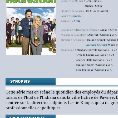
Créée en 2009 par
: Greg Daniels
Michael Schur
Nombre de saisons
: 07
(125 épisodes)
Genre
:
Comédie
Format
: 22 min
Chaîne de diffusion en France
: Canal + Séries
Maison de Doublage
: Audi'art
(Saisons 1 à 7)
Direction Artistique
: Pauline Brunel
(Saisons 1
Laurence Sacquet
(Saisons
Adaptation
: Stéphane Salvetti
(Saisons 1 à 7)
Armelle Guérin
(Saisons 1 à 7)
Charles Platto
(Saisons 1 à 7)
Philippe Jaeglé
(Saisons 1 à 7)
Loïc Espinosa
(Saisons 1 à 7)
Cette série met en scène le quotidien des employés du dépar
loisirs de l'État de l'Indiana dans la ville fictive de Pawnee. 
centrée sur la directrice adjointe, Leslie Knope, qui a de gr
professionnelles et politiques.