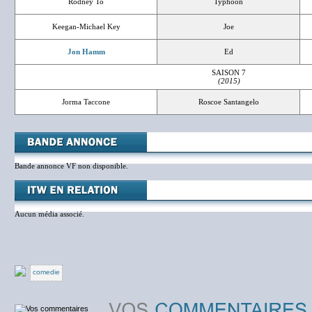
Rodney To
Typhoon
Keegan-Michael Key
Joe
Jon Hamm
Ed
SAISON 7
(2015)
Jorma Taccone
Roscoe Santangelo
Bande annonce VF non disponible.
Aucun média associé.
comedie