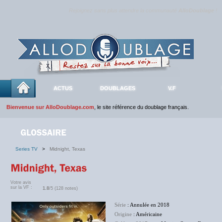
Rejoignez sans plus attendre la communauté
AlloDoublage
!
ACTUS
DOUBLAGES
V.F
Bienvenue sur AlloDoublage.com
, le site référence du doublage français.
Series TV
>
Midnight, Texas
Votre avis
sur la VF :
1.8
/5 (128 notes)
Série
: Annulée en 2018
Origine
: Américaine