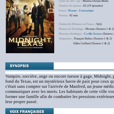
Créée en 2017 par
: Monica Owusu-Breen
Nombre de saisons
: 02
(19 épisodes)
Genre
:
Drame
-
Fantastique
Format
: 42 min
Chaîne de diffusion en France
: Syfy
Maison de Doublage
: Hiventy
(Saisons 1 & 2
Direction Artistique
:
Cyrille Artaux
(Saisons 
Adaptation
: François Dubuc
(Saisons 1 & 2)
Gilles Coiffard
(Saisons 1 & 2)
Vampire, sorcière, ange ou encore tueuse à gage, Midnight, p
fond du Texas, est un mystérieux havre de paix pour ceux qu
c'était sans compter sur l'arrivée de Manfred, un jeune méd
communiquer avec les morts. Les habitants de cette ville von
former une famille afin de combattre les pressions extérieure
leur propre passé.