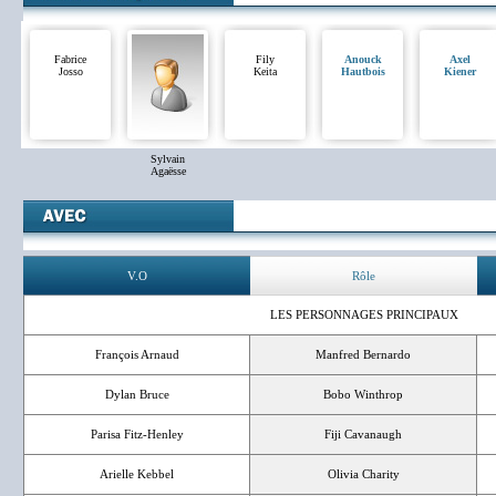
Fabrice
Fily
Anouck
Axel
Josso
Keita
Hautbois
Kiener
Sylvain
Agaësse
V.O
Rôle
LES PERSONNAGES PRINCIPAUX
François Arnaud
Manfred Bernardo
Dylan Bruce
Bobo Winthrop
Parisa Fitz-Henley
Fiji Cavanaugh
Arielle Kebbel
Olivia Charity