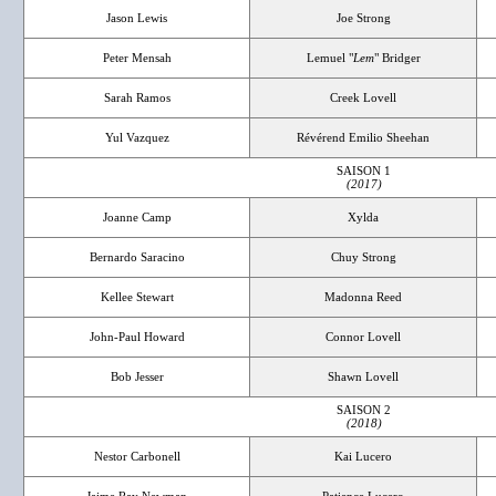
Jason Lewis
Joe Strong
Peter Mensah
Lemuel "
Lem
" Bridger
Sarah Ramos
Creek Lovell
Yul Vazquez
Révérend Emilio Sheehan
SAISON 1
(2017)
Joanne Camp
Xylda
Bernardo Saracino
Chuy Strong
Kellee Stewart
Madonna Reed
John-Paul Howard
Connor Lovell
Bob Jesser
Shawn Lovell
SAISON 2
(2018)
Nestor Carbonell
Kai Lucero