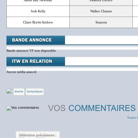
Jaime Ray Newman
Patience Lucero
Josh Kelly
Walker Chisum
Claire Bryétt Andrew
Sequoia
Bande annonce VF non disponible.
Aucun média associé.
drame
fantastique
Soyez l
Définition précédente :