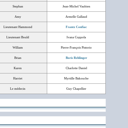
Stephan
Jean-Michel Vaubien
Amy
Armelle Gallaud
Lieutenant Hammond
Frantz Confiac
Lieutenant Bould
Ivana Coppola
William
Pierre-François Pistorio
Brian
Boris Rehlinger
Karen
Charlotte Daniel
Harriet
Myrtille Bakouche
Le médecin
Guy Chapellier