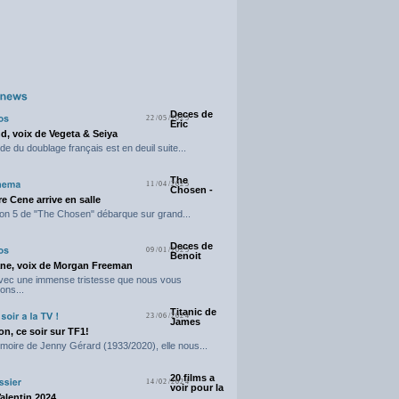
Deces de
22/05/2025
Eric
d, voix de Vegeta & Seiya
e du doublage français est en deuil suite...
The
11/04/2025
Chosen -
e Cene arrive en salle
on 5 de "The Chosen" débarque sur grand...
Deces de
09/01/2025
Benoit
ne, voix de Morgan Freeman
avec une immense tristesse que nous vous
ons...
Titanic de
23/06/2024
James
n, ce soir sur TF1!
moire de Jenny Gérard (1933/2020), elle nous...
20 films a
14/02/2024
voir pour la
Valentin 2024