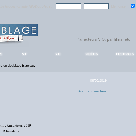
ndre la communauté
AlloDoublage
!
Mémoriser :
S
V.F
V.O
VIDÉOS
FESTIVALS
nce du doublage français.
08/05/2019
Aucun commentaire
rie
: Annulée en 2019
: Britannique