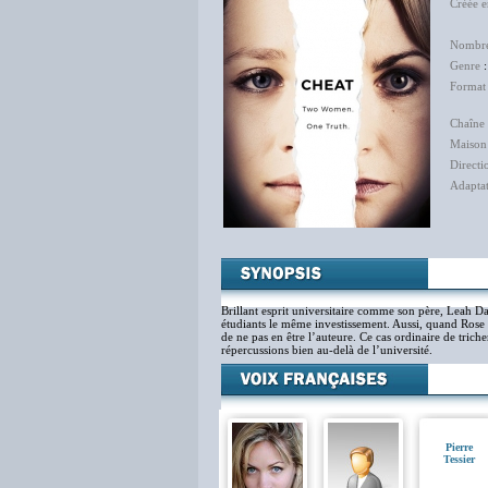
Créée 
Jac
Nombre
Genre
Format
Chaîne 
Maison
Directi
Adapta
Fran
Brillant esprit universitaire comme son père, Leah Da
étudiants le même investissement. Aussi, quand Rose 
de ne pas en être l’auteure. Ce cas ordinaire de trich
répercussions bien au-delà de l’université.
Pierre
Tessier