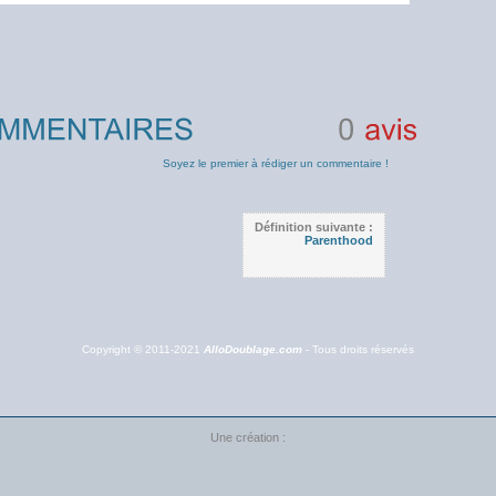
0
avis
Soyez le premier à rédiger un commentaire !
Définition suivante :
Parenthood
Copyright © 2011-2021
AlloDoublage.com
- Tous droits réservés
Une création :