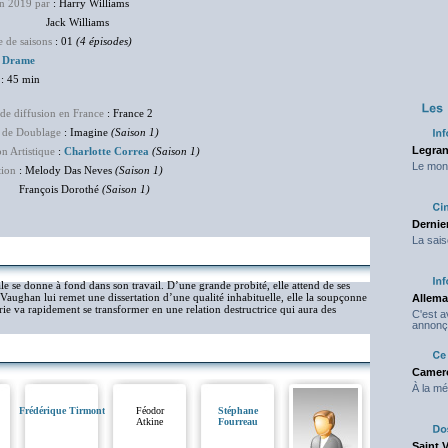
en 2019 par
: Harry Williams
k Williams
 de saisons
: 01
(4 épisodes)
:
Drame
: 45 min
de diffusion en France
: France 2
 de Doublage
: Imagine
(Saison 1)
Legran
on Artistique
:
Charlotte Correa
(Saison 1)
Le mond
tion
: Melody Das Neves
(Saison 1)
çois Dorothé
(Saison 1)
Dernier
La sais
le se donne à fond dans son travail. D’une grande probité, elle attend de ses
Vaughan lui remet une dissertation d’une qualité inhabituelle, elle la soupçonne
Allema
erie va rapidement se transformer en une relation destructrice qui aura des
C'est 
annonç
Camero
À la mé
Frédérique Tirmont
Féodor
Stéphane
Atkine
Fourreau
Saint 