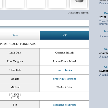
En ce j
Jean-Michel Vaubien
2024!
Toute l
heureus
Rôle
V.F
Joyeux 
 PERSONNAGES PRINCIPAUX
Leah Dale
Christèle Billault
chambr
À la mé
Rose Vaughan
Louise Emma Morel
Adam Dale
Pierre Tessier
revien
À la mé
Angela
Frédérique Tirmont
Michael
Féodor Atkine
SAISON 1
(2019)
Ben
Stéphane Fourreau