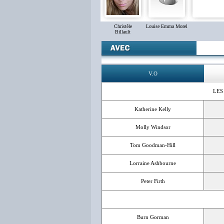
Christèle
Louise Emma Morel
Billault
V.O
LES
Katherine Kelly
Molly Windsor
Tom Goodman-Hill
Lorraine Ashbourne
Peter Firth
Burn Gorman