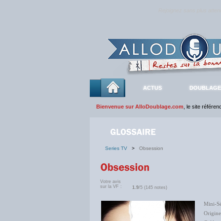
Rejoignez sans plus atte
ACTUS
DOUBLAGE
Bienvenue sur AlloDoublage.com
, le site référe
Series TV
>
Obsession
Votre avis
sur la VF :
1.9
/5 (145 notes)
Mini-Sé
Origine