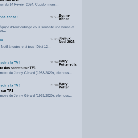
our du 14 Février 2024, Cupidon nous...
Bonne
01/01/2024
Annee
'équipe d'AlloDoublage vous souhaite une bonne et
e...
Joyeux
24/12/2023
Noel 2023
Noël à toutes et à tous! Déjà 12...
Harry
31/10/2023
Potter et la
e des secrets sur TF1
moire de Jenny Gérard (1933/2020), elle nous...
Harry
23/10/2023
Potter
t sur TF1
moire de Jenny Gérard (1933/2020), elle nous...