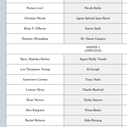
Peyton List I
Nicole Kirby
Christine Woods
Agent Spécial Janis Hawk
Brían F. O'Byrne
Aaron Stark
Dominic Monaghan
Dr. Simon Campos
SAISON 1
(2009/2010)
Barry Shabaka Henley
Agent Shelly Vreede
Lee Thompson Young
Al Gough
Genevieve Cortese
Tracy Stark
Lennon Wynn
Charlie Benford
Ryan Wynott
Dylan Simcoe
Alex Kingston
Fiona Banks
Rachel Roberts
Alda Hertzog