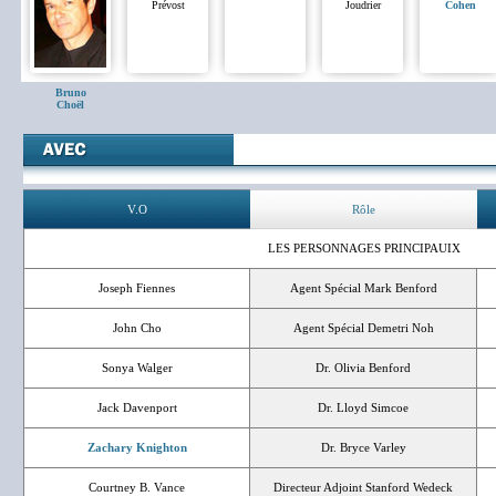
Prévost
Joudrier
Cohen
Bruno
Choël
V.O
Rôle
LES PERSONNAGES PRINCIPAUIX
Joseph Fiennes
Agent Spécial Mark Benford
John Cho
Agent Spécial Demetri Noh
Sonya Walger
Dr. Olivia Benford
Jack Davenport
Dr. Lloyd Simcoe
Zachary Knighton
Dr. Bryce Varley
Courtney B. Vance
Directeur Adjoint Stanford Wedeck