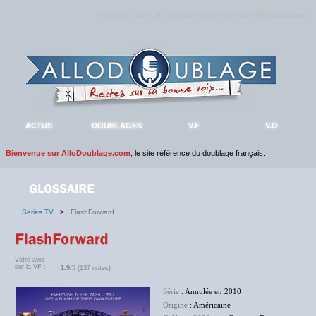
Rejoignez sans plus attendre la communauté
AlloDoublage
!
ACTUS
DOUBLAGES
V.F
V.O
Bienvenue sur AlloDoublage.com
, le site référence du doublage français.
Series TV
>
FlashForward
Votre avis
sur la VF :
1.9
/5 (137 notes)
Série
: Annulée en 2010
Origine
: Américaine