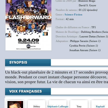
Créée en 2009 par
: Brannon Braga
David S. Goyer
Nombre de saisons
: 01
(22 épisodes)
Genre
:
Science-Fiction
Format
: 42 min
Chaîne de diffusion en France
: TF1
Maison de Doublage
: Dubbing Brothers
(Sais
Direction Artistique
: Laurent Dattas
(Saison 1)
Adaptation
: Philippe Sarazin
(Saison 1)
Cynthia Perrin
(Saison 1)
Jonathan Amram
(Saison 1)
Un black-out planétaire de 2 minutes et 17 secondes provoqu
monde. Pendant ce court instant chaque personne découvre,
vision, son propre futur. La vie de chacun va ainsi en être t
Jérémy
Stéphanie Lafforgue
Tony
Raphaël