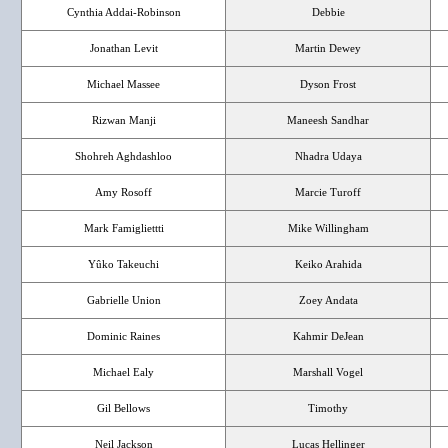
Cynthia Addai-Robinson
Debbie
Jonathan Levit
Martin Dewey
Michael Massee
Dyson Frost
Rizwan Manji
Maneesh Sandhar
Shohreh Aghdashloo
Nhadra Udaya
Amy Rosoff
Marcie Turoff
Mark Famigliettti
Mike Willingham
Yûko Takeuchi
Keiko Arahida
Gabrielle Union
Zoey Andata
Dominic Raines
Kahmir DeJean
Michael Ealy
Marshall Vogel
Gil Bellows
Timothy
Neil Jackson
Lucas Hellinger