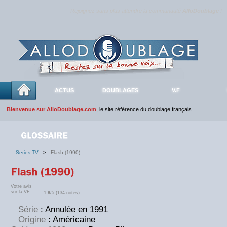
Rejoignez sans plus attendre la communauté
AlloDoublage
!
ACTUS
DOUBLAGES
V.F
Bienvenue sur AlloDoublage.com
, le site référence du doublage français.
Series TV
>
Flash (1990)
Votre avis
sur la VF :
1.8
/5 (134 notes)
Série
: Annulée en 1991
Origine
: Américaine