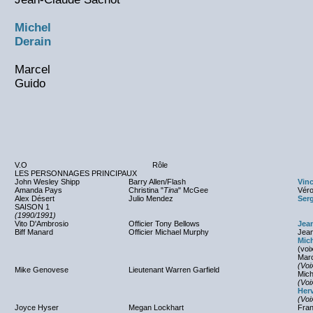
Michel
Derain
Marcel
Guido
V.O
Rôle
LES PERSONNAGES PRINCIPAUX
John Wesley Shipp
Barry Allen/Flash
Vinc
Amanda Pays
Christina "
Tina
" McGee
Véro
Alex Désert
Julio Mendez
Serg
SAISON 1
(1990/1991)
Vito D'Ambrosio
Officier Tony Bellows
Jea
Biff Manard
Officier Michael Murphy
Jean
Mich
(voi
Marc
(Voi
Mike Genovese
Lieutenant Warren Garfield
Mic
(Voi
Her
(Voi
Joyce Hyser
Megan Lockhart
Fran