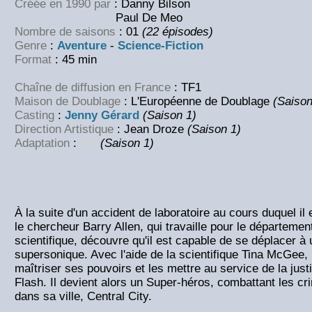
Créée en 1990 par
: Danny Bilson
Paul De Meo
Nombre de saisons
: 01
(22 épisodes)
Genre
:
Aventure
-
Science-Fiction
Format
: 45 min
Chaîne de diffusion en France
: TF1
Maison de Doublage
: L'Européenne de Doublage
(Saison
Casting
:
Jenny Gérard
(Saison 1)
Direction Artistique
: Jean Droze
(Saison 1)
Adaptation
:
NC
(Saison 1)
À la suite d'un accident de laboratoire au cours duquel il 
le chercheur Barry Allen, qui travaille pour le département
scientifique, découvre qu'il est capable de se déplacer à
supersonique. Avec l'aide de la scientifique Tina McGee, 
maîtriser ses pouvoirs et les mettre au service de la jus
Flash. Il devient alors un Super-héros, combattant les cr
dans sa ville, Central City.