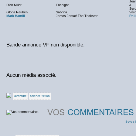
Jea
Dick Miller
Fosnight
&
Serg
Gloria Reuben
Sabrina
Véro
Mark Hamill
James Jesse/ The Trickster
Phil
Bande annonce VF non disponible.
Aucun média associé.
aventure
science-fiction
Soyez l