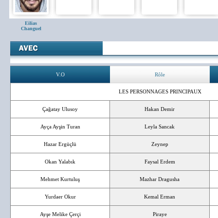
Eilias
Changuel
V.O
Rôle
LES PERSONNAGES PRINCIPAUX
Çağatay Ulusoy
Hakan Demir
Ayça Ayşin Turan
Leyla Sancak
Hazar Ergüçlü
Zeynep
Okan Yalabık
Faysal Erdem
Mehmet Kurtuluş
Mazhar Dragusha
Yurdaer Okur
Kemal Erman
Ayşe Melike Çerçi
Piraye