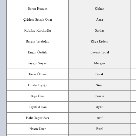
Boran Kuzum
Okhan
Çiğdem Selışık Onat
Azra
Kubilay Karslıoğlu
Serdar
Burçin Terzioğlu
Rüya Erdem
Engin Öztürk
Levent Topal
Saygın Soysal
Mergen
Taner Ölmez
Burak
Funda Eryiğit
Nisan
Bige Önal
Berrin
Ilayda Alişan
Aylin
Halit Özgür Sari
Arif
Hasan Üner
Birol