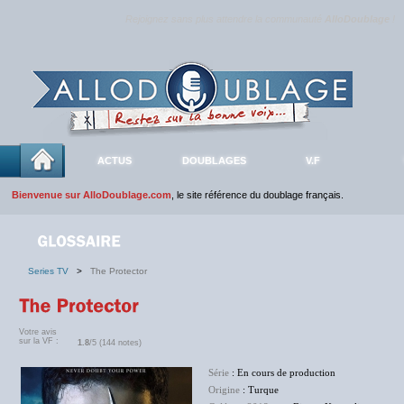
Rejoignez sans plus attendre la communauté
AlloDoublage
!
ACTUS
DOUBLAGES
V.F
Bienvenue sur AlloDoublage.com
, le site référence du doublage français.
Series TV
>
The Protector
Votre avis
sur la VF :
1.8
/5 (144 notes)
Série
: En cours de production
Origine
: Turque