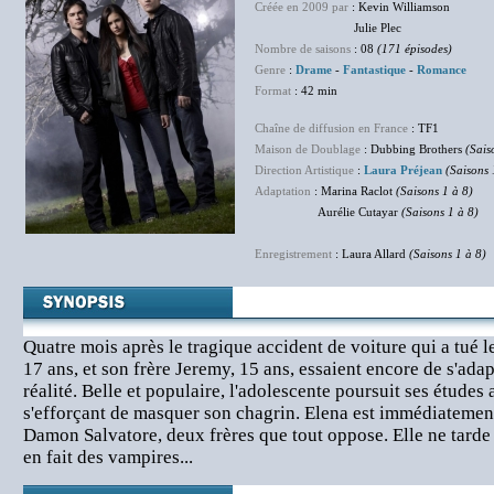
Créée en 2009 par
: Kevin Williamson
Julie Plec
Nombre de saisons
: 08
(171 épisodes)
Genre
:
Drame
-
Fantastique
-
Romance
Format
: 42 min
Chaîne de diffusion en France
: TF1
Maison de Doublage
: Dubbing Brothers
(Sais
Direction Artistique
:
Laura Préjean
(Saisons 
Adaptation
: Marina Raclot
(Saisons 1 à 8)
Aurélie Cutayar
(Saisons 1 à 8)
Enregistrement
: Laura Allard
(Saisons 1 à 8)
Quatre mois après le tragique accident de voiture qui a tué l
17 ans, et son frère Jeremy, 15 ans, essaient encore de s'adap
réalité. Belle et populaire, l'adolescente poursuit ses études
s'efforçant de masquer son chagrin. Elena est immédiatement
Damon Salvatore, deux frères que tout oppose. Elle ne tarde 
en fait des vampires...