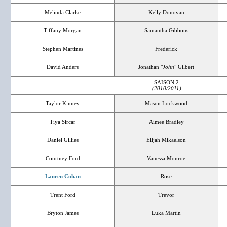
Melinda Clarke
Kelly Donovan
Tiffany Morgan
Samantha Gibbons
Stephen Martines
Frederick
David Anders
Jonathan "
John
" Gilbert
SAISON 2
(2010/2011)
Taylor Kinney
Mason Lockwood
Tiya Sircar
Aimee Bradley
Daniel Gillies
Elijah Mikaelson
Courtney Ford
Vanessa Monroe
Lauren Cohan
Rose
Trent Ford
Trevor
Bryton James
Luka Martin