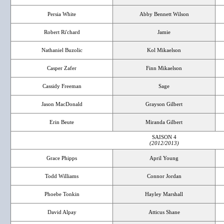
Persia White
Abby Bennett Wilson
Robert Ri'chard
Jamie
Nathaniel Buzolic
Kol Mikaelson
Casper Zafer
Finn Mikaelson
Cassidy Freeman
Sage
Jason MacDonald
Grayson Gilbert
Erin Beute
Miranda Gilbert
SAISON 4
(2012/2013)
Grace Phipps
April Young
Todd Williams
Connor Jordan
Phoebe Tonkin
Hayley Marshall
David Alpay
Atticus Shane