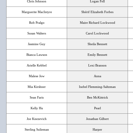
Chris Johnson
Logan Fell
Marguerite MacIntyre
Shérif Elizabeth Forbes
Rob Pralgo
Maire Richard Lockwood
Susan Walters
Carol Lockwood
Jasmine Guy
Sheila Bennett
Bianca Lawson
Emily Bennett
Arielle Kebbel
Lexi Branson
Malese Jow
Anna
Mia Kirshner
Isobel Flemming-Saltzman
Sean Faris
Ben McKittrick
Kelly Hu
Pearl
Joe Knezevich
Jonathan Gilbert
Sterling Sulieman
Harper