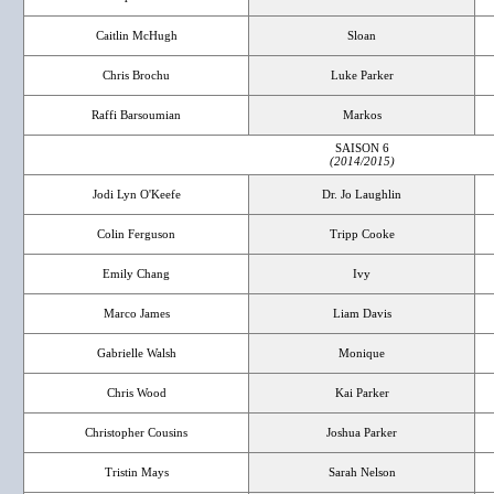
Caitlin McHugh
Sloan
Chris Brochu
Luke Parker
Raffi Barsoumian
Markos
SAISON 6
(2014/2015)
Jodi Lyn O'Keefe
Dr. Jo Laughlin
Colin Ferguson
Tripp Cooke
Emily Chang
Ivy
Marco James
Liam Davis
Gabrielle Walsh
Monique
Chris Wood
Kai Parker
Christopher Cousins
Joshua Parker
Tristin Mays
Sarah Nelson