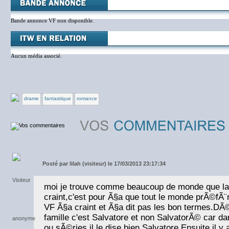
Bande annonce VF non disponible.
Aucun média associé.
drame
fantastique
romance
Posté par
lilah (visiteur) le 17/03/2013 23:17:34
moi je trouve comme beaucoup de monde que la
craint,c'est pour Ã§a que tout le monde prÃ©fÃ¨
VF Ã§a craint et Ã§a dit pas les bon termes.DÃ
famille c'est Salvatore et non SalvatorÃ© car da
ou sÃ©ries il le dise bien Salvatore.Ensuite il y