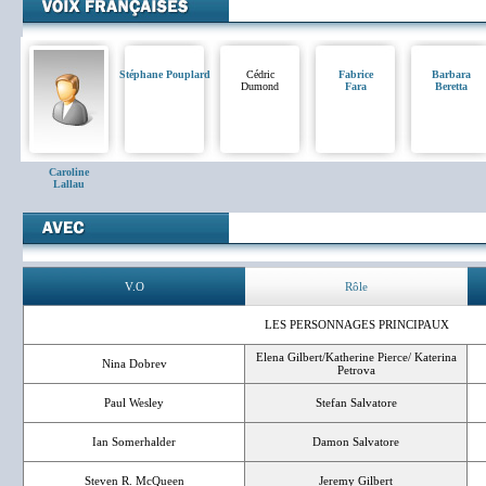
Stéphane Pouplard
Cédric
Fabrice
Barbara
Dumond
Fara
Beretta
Caroline
Lallau
V.O
Rôle
LES PERSONNAGES PRINCIPAUX
Elena Gilbert/Katherine Pierce/ Katerina
Nina Dobrev
Petrova
Paul Wesley
Stefan Salvatore
Ian Somerhalder
Damon Salvatore
Steven R. McQueen
Jeremy Gilbert