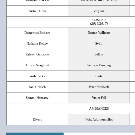
Aisha Duran
Virginia
SAISON 8
(2016/2017)
Demetrius Bridges
Dorian Williams
Nathalie Kelley
Sybil
Kristen Gutoskie
Seline
Allison Scagliotti
Georgie Dowling
Wolé Parks
Cade
Joel Gretsch
Peter Maxwell
Sammi Hanratty
Violet Fell
AMBIANCES
Divers
Voix Additionnelles