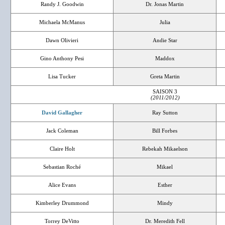
Randy J. Goodwin
Dr. Jonas Martin
Michaela McManus
Julia
Dawn Olivieri
Andie Star
Gino Anthony Pesi
Maddox
Lisa Tucker
Greta Martin
SAISON 3
(2011/2012)
David Gallagher
Ray Sutton
Jack Coleman
Bill Forbes
Claire Holt
Rebekah Mikaelson
Sebastian Roché
Mikael
Alice Evans
Esther
Kimberley Drummond
Mindy
Torrey DeVitto
Dr. Meredith Fell