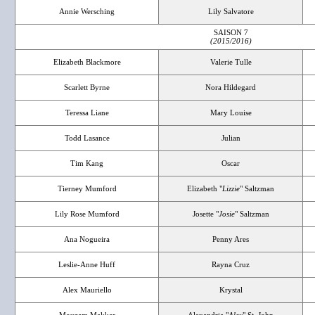
Annie Wersching
Lily Salvatore
SAISON 7
(2015/2016)
Elizabeth Blackmore
Valerie Tulle
Scarlett Byrne
Nora Hildegard
Teressa Liane
Mary Louise
Todd Lasance
Julian
Tim Kang
Oscar
Tierney Mumford
Elizabeth "
Lizzie
" Saltzman
Lily Rose Mumford
Josette "
Josie
" Saltzman
Ana Nogueira
Penny Ares
Leslie-Anne Huff
Rayna Cruz
Alex Mauriello
Krystal
Mouzam Makkar
Alexandria "
Alex
" St. John