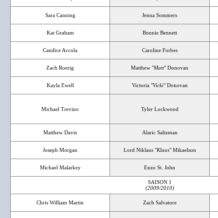
Sara Canning
Jenna Sommers
Kat Graham
Bonnie Bennett
Candice Accola
Caroline Forbes
Zach Roerig
Matthew "
Matt
" Donovan
Kayla Ewell
Victoria "
Vicki
" Donovan
Michael Trevino
Tyler Lockwood
Matthew Davis
Alaric Saltzman
Joseph Morgan
Lord Niklaus "
Klaus
" Mikaelson
Michael Malarkey
Enzo St. John
SAISON 1
(2009/2010)
Chris William Martin
Zach Salvatore