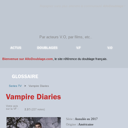
Rejoignez sans plus attendre la communauté
AlloDoublage
!
ACTUS
DOUBLAGES
V.F
V.O
Bienvenue sur AlloDoublage.com
, le site référence du doublage français.
Series TV
>
Vampire Diaries
Votre avis
sur la VF :
2.2
/5 (227 notes)
Série
: Annulée en 2017
Origine
: Américaine