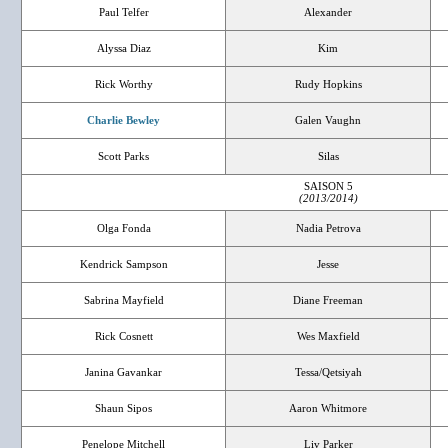
Paul Telfer
Alexander
Alyssa Diaz
Kim
Rick Worthy
Rudy Hopkins
Charlie Bewley
Galen Vaughn
Scott Parks
Silas
SAISON 5
(2013/2014)
Olga Fonda
Nadia Petrova
Kendrick Sampson
Jesse
Sabrina Mayfield
Diane Freeman
Rick Cosnett
Wes Maxfield
Janina Gavankar
Tessa/Qetsiyah
Shaun Sipos
Aaron Whitmore
Penelope Mitchell
Liv Parker