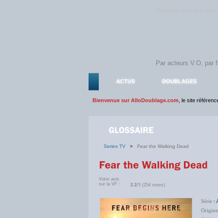
Rejoignez sans plus atte
ACTUS
DOUBLAGES
Bienvenue sur AlloDoublage.com
, le site référen
Series TV
>
Fear the Walking Dead
Votre avis
sur la VF :
2.2
/5 (254 notes)
Série
: 
Origine