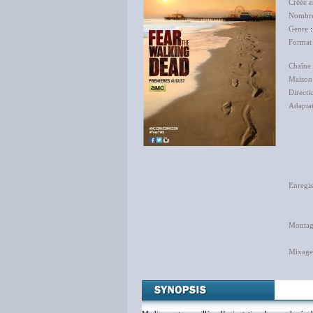
Créée 
Nombre
Genre
:
Format
Chaîne 
Maison
Directi
Adapta
Iva
Céc
Gar
Emi
Enregis
Ali
Viv
Monta
Jona
Mixage
Eli