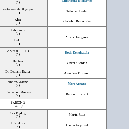
Christophe Desmottes
(1)
Professeur de Physique
Nathalie Doudou
(1)
Alex
Christine Braconnier
(1)
Laborantin
(1)
Nicolas Dangoise
Junkie
(1)
Agent du LAPD
Rody Benghezala
(1)
Docteur
Vincent Ropion
(1)
Dr. Bethany Exner
Anneliese Fromont
(4)
Andrew Adams
Marc Arnaud
(4)
Lieutenant Moyers
Bertrand Liebert
(4)
SAISON 2
(2016)
Jack Kipling
Martin Faliu
(1)
Luis Flores
Olivier Augrond
(4)