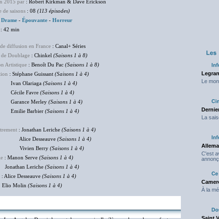
en 2015 par
: Robert Kirkman & Dave Erickson
 de saisons
: 08
(113 épisodes)
Drame
-
Épouvante
-
Horreur
: 42 min
de diffusion en France
: Canal+ Séries
 de Doublage
: Chinkel
(Saisons 1 à 8)
on Artistique
: Benoît Du Pac
(Saisons 1 à 8)
Legran
tion
: Stéphane Guissant
(Saisons 1 à 4)
Le mond
n Olariaga
(Saisons 1 à 4)
ile Favre
(Saisons 1 à 4)
ance Merley
(Saisons 1 à 4)
Dernier
lie Barbier
(Saisons 1 à 4)
La sais
trement
: Jonathan Leriche
(Saisons 1 à 4)
ce Desseauve
(Saisons 1 à 4)
Allema
ien Berry
(Saisons 1 à 4)
C'est 
ge
: Manon Serve
(Saisons 1 à 4)
annonç
than Leriche
(Saisons 1 à 4)
: Alice Desseauve
(Saisons 1 à 4)
Camero
o Molin
(Saisons 1 à 4)
À la mé
Saint 