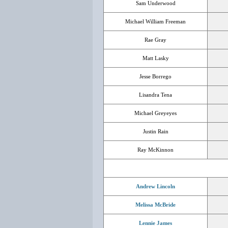
Sam Underwood
Michael William Freeman
Rae Gray
Matt Lasky
Jesse Borrego
Lisandra Tena
Michael Greyeyes
Justin Rain
Ray McKinnon
Andrew Lincoln
Melissa McBride
Lennie James