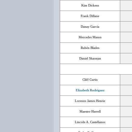
Kim Dickens
Frank Dillane
Danay Garcia
Mercedes Mason
Rubén Blades
Daniel Sharman
Cliff Curtis
Elizabeth Rodriguez
Lorenzo James Henrie
Maestro Harrell
Lincoln A. Castellanos