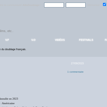
ndre la communauté
AlloDoublage
!
Mémoriser :
V.F
V.O
VIDÉOS
FESTIVALS
F
ce du doublage français.
27/09/2015
1 commentaire
Annulée en 2023
: Américaine