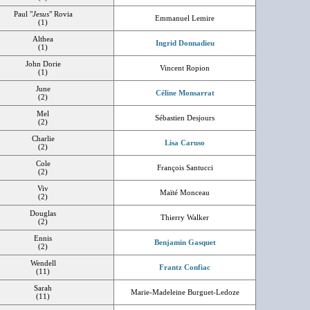
Paul "
Jesus
" Rovia
Emmanuel Lemire
(1)
Althea
Ingrid Donnadieu
(1)
John Dorie
Vincent Ropion
(1)
June
Céline Monsarrat
(2)
Mel
Sébastien Desjours
(2)
Charlie
Lisa Caruso
(2)
Cole
François Santucci
(2)
Viv
Maïté Monceau
(2)
Douglas
Thierry Walker
(2)
Ennis
Benjamin Gasquet
(2)
Wendell
Frantz Confiac
(11)
Sarah
Marie-Madeleine Burguet-Ledoze
(11)