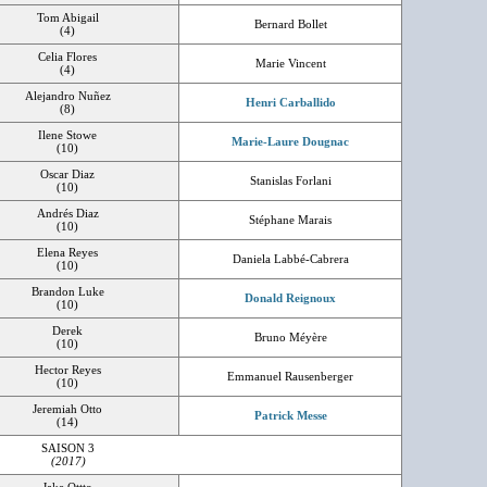
Tom Abigail
Bernard Bollet
(4)
Celia Flores
Marie Vincent
(4)
Alejandro Nuñez
Henri Carballido
(8)
Ilene Stowe
Marie-Laure Dougnac
(10)
Oscar Diaz
Stanislas Forlani
(10)
Andrés Diaz
Stéphane Marais
(10)
Elena Reyes
Daniela Labbé-Cabrera
(10)
Brandon Luke
Donald Reignoux
(10)
Derek
Bruno Méyère
(10)
Hector Reyes
Emmanuel Rausenberger
(10)
Jeremiah Otto
Patrick Messe
(14)
SAISON 3
(2017)