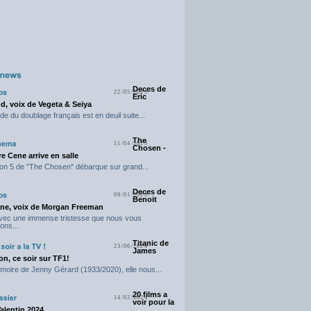
Deces de
22/05/2025
Eric
d, voix de Vegeta & Seiya
e du doublage français est en deuil suite...
The
11/04/2025
Chosen -
e Cene arrive en salle
on 5 de "The Chosen" débarque sur grand...
Deces de
09/01/2025
Benoit
ne, voix de Morgan Freeman
avec une immense tristesse que nous vous
ons...
Titanic de
23/06/2024
James
n, ce soir sur TF1!
moire de Jenny Gérard (1933/2020), elle nous...
20 films a
14/02/2024
voir pour la
Valentin 2024