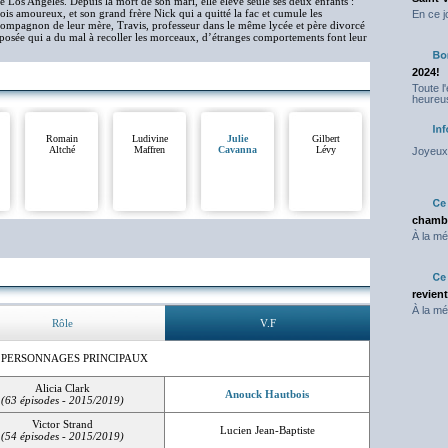
e Los Angeles. Depuis la mort de son mari, elle élève seule ses deux enfants :
ois amoureux, et son grand frère Nick qui a quitté la fac et cumule les
En ce j
compagnon de leur mère, Travis, professeur dans le même lycée et père divorcé
posée qui a du mal à recoller les morceaux, d’étranges comportements font leur
2024!
Toute l
heureus
Romain
Ludivine
Julie
Gilbert
Altché
Maffren
Cavanna
Lévy
Joyeux 
chambr
À la mé
revien
À la mé
Rôle
V.F
 PERSONNAGES PRINCIPAUX
Alicia Clark
Anouck Hautbois
(63 épisodes - 2015/2019)
Victor Strand
Lucien Jean-Baptiste
(54 épisodes - 2015/2019)