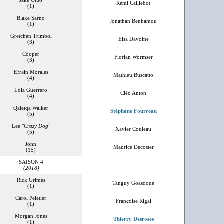
Jake Ottto
Rémi Caillebot
(1)
Blake Sarno
Jonathan Benhamou
(1)
Gretchen Trimbol
Elsa Davoine
(3)
Cooper
Florian Wormser
(3)
Efrain Morales
Mathieu Buscatto
(4)
Lola Guerrero
Cléo Anton
(4)
Qaletqa Walker
Stéphane Fourreau
(5)
Lee "
Crazy Dog
"
Xavier Couleau
(5)
John
Maurice Decoster
(15)
SAISON 4
(2018)
Rick Grimes
Tanguy Goasdoué
(1)
Carol Peletier
Françoise Rigal
(1)
Morgan Jones
Thierry Desroses
(1)