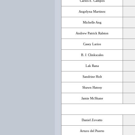
Carlos E. Campos
Angelyna Martinez
Michelle Ang
Andrew Patrick Ralston
Casey Larios
B. J. Clinkscales
Lak Rana
Sandrine Holt
Shawn Hatosy
Jamie McShane
Daniel Zovatto
Arturo del Puerto