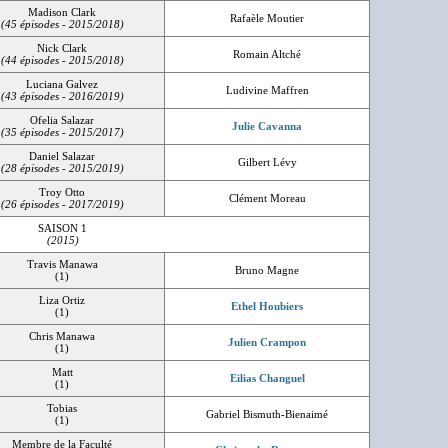
Madison Clark
Rafaèle Moutier
(45 épisodes - 2015/2018)
Nick Clark
Romain Altché
(44 épisodes - 2015/2018)
Luciana Galvez
Ludivine Maffren
(43 épisodes - 2016/2019)
Ofelia Salazar
Julie Cavanna
(35 épisodes - 2015/2017)
Daniel Salazar
Gilbert Lévy
(28 épisodes - 2015/2019)
Troy Otto
Clément Moreau
(26 épisodes - 2017/2019)
SAISON 1
(2015)
Travis Manawa
Bruno Magne
(1)
Liza Ortiz
Ethel Houbiers
(1)
Chris Manawa
Julien Crampon
(1)
Matt
Eilias Changuel
(1)
Tobias
Gabriel Bismuth-Bienaimé
(1)
Membre de la Faculté