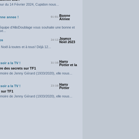
our du 14 Février 2024, Cupidon nous...
Bonne
01/01/2024
Annee
'équipe d'AlloDoublage vous souhaite une bonne et
e...
Joyeux
24/12/2023
Noel 2023
Noël à toutes et à tous! Déjà 12...
Harry
31/10/2023
Potter et la
e des secrets sur TF1
moire de Jenny Gérard (1933/2020), elle nous...
Harry
23/10/2023
Potter
t sur TF1
moire de Jenny Gérard (1933/2020), elle nous...