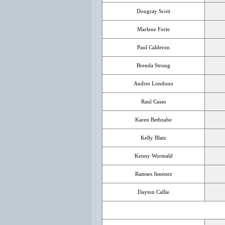
Dougray Scott
Marlene Forte
Paul Calderon
Brenda Strong
Andres Londono
Raul Casso
Karen Bethzabe
Kelly Blatz
Kenny Wormald
Ramses Jimenez
Dayton Callie