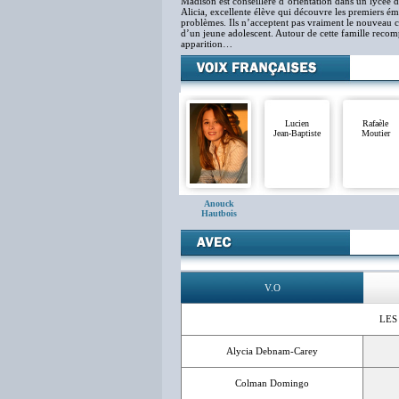
Madison est conseillère d’orientation dans un lycée d
Alicia, excellente élève qui découvre les premiers ém
problèmes. Ils n’acceptent pas vraiment le nouveau 
d’un jeune adolescent. Autour de cette famille recom
apparition…
Lucien
Rafaèle
Jean-Baptiste
Moutier
Anouck
Hautbois
V.O
LES
Alycia Debnam-Carey
Colman Domingo