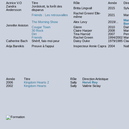
Actrice V.O
Titre
Rôle
Année
Dire
Zandra
Jordskott, la forêt des
Britta Lingvall
2015
Syl
Andersson
disparus
Rachel Green/ Elle-
Friends : Les retrouvailles
2021
Mar
même
Mar
The Morning Show
Alex Levy
2019/...
Be
Jennifer Aniston
Cougar Town
Glenn
2010
Dan
30 Rock
Claire Harper
2008
Mar
Dirt
Tina Harrod
2007
Per
Friends
Rachel Green
1994/2002
Mar
Catherine Bach
Shérif, fais-moi peur
Daisy Duke
1979/1985
Cla
Arija Bareikis
Preuve à l'appui
Inspecteur Annie Capra
2004
Nat
Année
Titre
Rôle
Direction Artistique
2006
Kingdom Hearts 2
Sally
Hervé Rey
2002
Kingdom Hearts
Sally
Valérie Siclay
NC