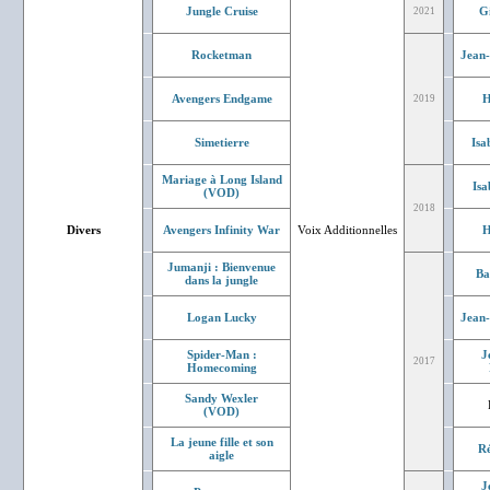
Jungle Cruise
G
2021
Rocketman
Jean
Avengers Endgame
H
2019
Simetierre
Isa
Mariage à Long Island
Isa
(VOD)
2018
Divers
Avengers Infinity War
Voix Additionnelles
H
Jumanji : Bienvenue
Ba
dans la jungle
Logan Lucky
Jean
Spider-Man :
J
2017
Homecoming
Sandy Wexler
(VOD)
La jeune fille et son
Ré
aigle
J