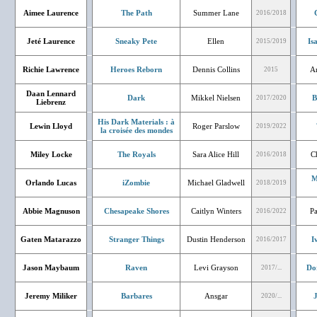
Aimee Laurence
The Path
Summer Lane
2016/2018
Jeté Laurence
Sneaky Pete
Ellen
Is
2015/2019
Richie Lawrence
Heroes Reborn
Dennis Collins
A
2015
Daan Lennard
Dark
Mikkel Nielsen
B
2017/2020
Liebrenz
His Dark Materials : à
Lewin Lloyd
Roger Parslow
2019/2022
la croisée des mondes
Miley Locke
The Royals
Sara Alice Hill
Ch
2016/2018
M
Orlando Lucas
iZombie
Michael Gladwell
2018/2019
Abbie Magnuson
Chesapeake Shores
Caitlyn Winters
Pa
2016/2022
Gaten Matarazzo
Stranger Things
Dustin Henderson
I
2016/2017
Jason Maybaum
Raven
Levi Grayson
Do
2017/...
Jeremy Miliker
Barbares
Ansgar
J
2020/...