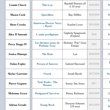
Randall Pearson
(8
Lonnie Chavis
This is us
M
2016/2022
à 10 ans)
Mason Cook
Speechless
Ray DiMeo
M
2016/2019
American Horror Story
Shree Crooks
Scarlett Lowe
M
2015/2016
: Hotel
Gigliola Spagnuolo
Alice D'Antonio
L'amie prodigieuse
I
2018
(Enfant)
Les derniers jours de
Ptolemy "
Pity
" Grey
Percy Daggs IV
V
2022
Ptolemy Grey
Enfant
Jessica Dinnage
The Rain
Lea
G
2018/2019
J
Oakes Fegley
Person of Interest
Gabriel Hayward
2014/2016
Skylar Gaertner
Ozark
Jonah Byrde
St
2017/2018
Twin Peaks : The
J
Pierce Gagnon
Sonny Jim Jones
2017
Return
Mckenna Grace
Designated Survivor
Penny Kirkman
L
2016/2019
V
Dwayne Johnson
Adrian Groulx
Young Rock
2021/2023
(10 ans)
M