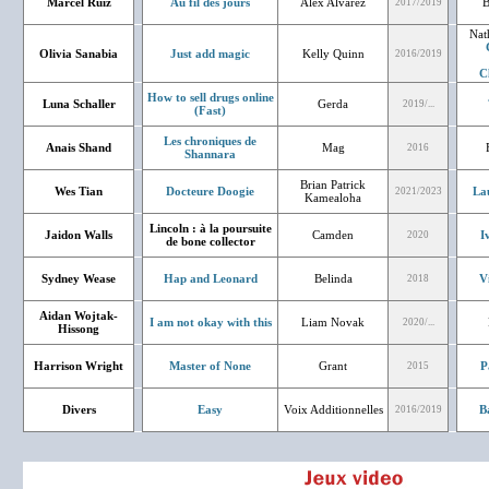
Marcel Ruiz
Au fil des jours
Alex Alvarez
B
2017/2019
Nat
Olivia Sanabia
Just add magic
Kelly Quinn
2016/2019
C
How to sell drugs online
Luna Schaller
Gerda
2019/...
(Fast)
Les chroniques de
Anais Shand
Mag
2016
Shannara
Brian Patrick
Wes Tian
Docteure Doogie
La
2021/2023
Kamealoha
Lincoln : à la poursuite
Jaidon Walls
Camden
I
2020
de bone collector
Sydney Wease
Hap and Leonard
Belinda
V
2018
Aidan Wojtak-
I am not okay with this
Liam Novak
2020/...
Hissong
Harrison Wright
Master of None
Grant
P
2015
Divers
Easy
Voix Additionnelles
B
2016/2019