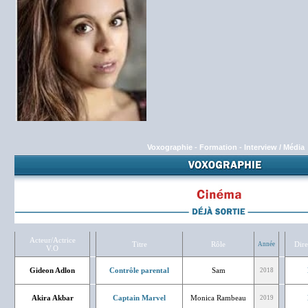
Voxographie
-
Formation
-
Interview / Média
Acteur/Actrice
Titre
Rôle
Dire
Année
V.O
Gideon Adlon
Contrôle parental
Sam
2018
Akira Akbar
Captain Marvel
Monica Rambeau
2019