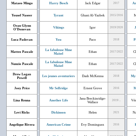
Mataeo Mingo
Harry Bosch
Jack Edgar
An
2017
Yousef Naseer
Tyrant
Ghani Al-Yazbek
M
2015/2016
Oran Glynn
Vikings
Igor
J
2019/2020
O'Donovan
Luca Padovan
You
Paco
P
2018
La fabuleuse Mme
Matteo Pascale
Ethan
Ch
2017/2022
Maisel
La fabuleuse Mme
Nunzio Pascale
Ethan
Ch
2017/2022
Maisel
Drew Logan
Les jeunes aventuriers
Dash McKenna
Myr
2018
Powell
Joey Price
Mr Selfridge
Ernest Grove
M
2016
Jana Breckinridge-
Lina Renna
Another Life
Vér
2019/...
Wallace
Levi Ricks
Dickinson
Helen
Na
2021
Angelique Rivera
American Crime
Evy Dominguez
2016