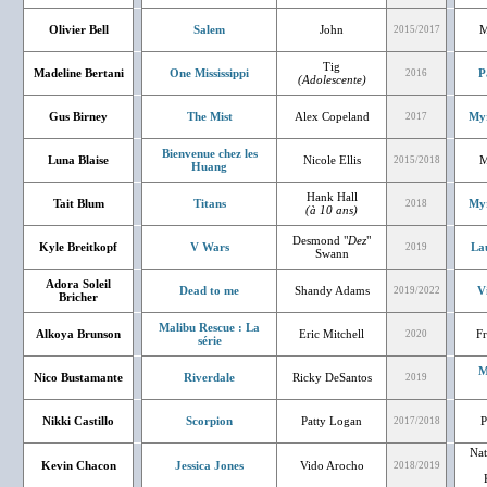
Olivier Bell
Salem
John
M
2015/2017
Tig
Madeline Bertani
One Mississippi
P
2016
(Adolescente)
Gus Birney
The Mist
Alex Copeland
Myr
2017
Bienvenue chez les
Luna Blaise
Nicole Ellis
M
2015/2018
Huang
Hank Hall
Tait Blum
Titans
Myr
2018
(à 10 ans)
Desmond "
Dez
"
Kyle Breitkopf
V Wars
La
2019
Swann
Adora Soleil
Dead to me
Shandy Adams
V
2019/2022
Bricher
Malibu Rescue : La
Alkoya Brunson
Eric Mitchell
F
2020
série
M
Nico Bustamante
Riverdale
Ricky DeSantos
2019
Nikki Castillo
Scorpion
Patty Logan
P
2017/2018
Nat
Kevin Chacon
Jessica Jones
Vido Arocho
2018/2019