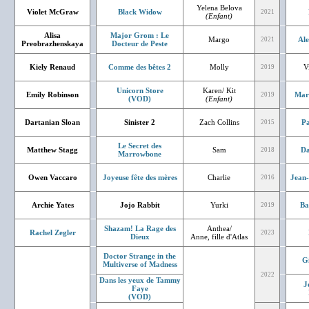
Yelena Belova
Violet McGraw
Black Widow
2021
(Enfant)
Alisa
Major Grom : Le
Margo
Ale
2021
Preobrazhenskaya
Docteur de Peste
Kiely Renaud
Comme des bêtes 2
Molly
V
2019
Unicorn Store
Karen/ Kit
Emily Robinson
Mar
2019
(VOD)
(Enfant)
Dartanian Sloan
Sinister 2
Zach Collins
Pa
2015
Le Secret des
Matthew Stagg
Sam
Da
2018
Marrowbone
Owen Vaccaro
Joyeuse fête des mères
Charlie
Jean
2016
Archie Yates
Jojo Rabbit
Yurki
Ba
2019
Shazam! La Rage des
Anthea/
Rachel Zegler
2023
Dieux
Anne, fille d'Atlas
Doctor Strange in the
G
Multiverse of Madness
2022
Dans les yeux de Tammy
J
Faye
(VOD)