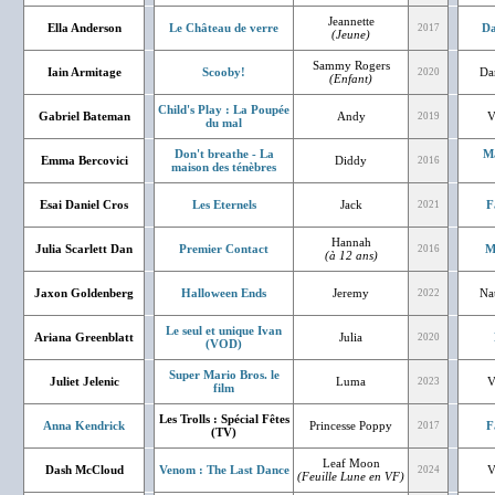
Jeannette
Ella Anderson
Le Château de verre
Da
2017
(Jeune)
Sammy Rogers
Iain Armitage
Scooby!
Da
2020
(Enfant)
Child's Play : La Poupée
Gabriel Bateman
Andy
V
2019
du mal
Don't breathe - La
Ma
Emma Bercovici
Diddy
2016
maison des ténèbres
Esai Daniel Cros
Les Eternels
Jack
F
2021
Hannah
Julia Scarlett Dan
Premier Contact
M
2016
(à 12 ans)
Jaxon Goldenberg
Halloween Ends
Jeremy
Na
2022
Le seul et unique Ivan
Ariana Greenblatt
Julia
2020
(VOD)
Super Mario Bros. le
Juliet Jelenic
Luma
V
2023
film
Les Trolls : Spécial Fêtes
Anna Kendrick
Princesse Poppy
F
2017
(TV)
Leaf Moon
Dash McCloud
Venom : The Last Dance
V
2024
(Feuille Lune en VF)