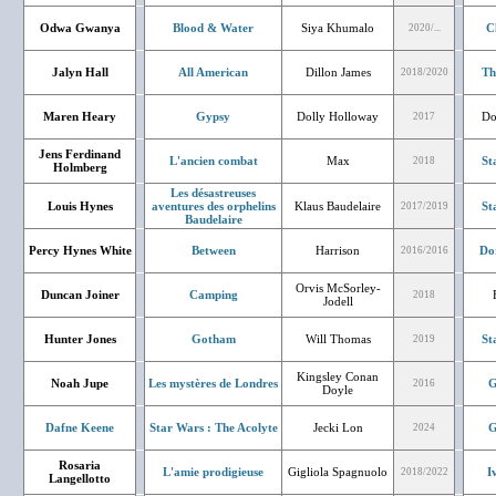
Odwa Gwanya
Blood & Water
Siya Khumalo
C
2020/...
Jalyn Hall
All American
Dillon James
Th
2018/2020
Maren Heary
Gypsy
Dolly Holloway
Do
2017
Jens Ferdinand
L'ancien combat
Max
St
2018
Holmberg
Les désastreuses
Louis Hynes
aventures des orphelins
Klaus Baudelaire
St
2017/2019
Baudelaire
Percy Hynes White
Between
Harrison
Do
2016/2016
Orvis McSorley-
Duncan Joiner
Camping
2018
Jodell
Hunter Jones
Gotham
Will Thomas
St
2019
Kingsley Conan
Noah Jupe
Les mystères de Londres
G
2016
Doyle
Dafne Keene
Star Wars : The Acolyte
Jecki Lon
G
2024
Rosaria
L'amie prodigieuse
Gigliola Spagnuolo
I
2018/2022
Langellotto