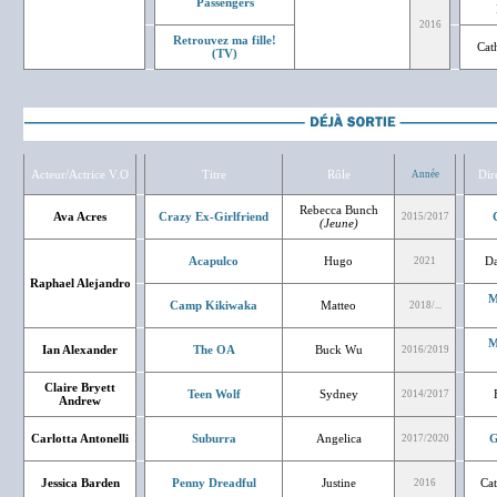
Passengers
2016
Retrouvez ma fille!
Cat
(TV)
Acteur/Actrice V.O
Titre
Rôle
Dir
Année
Rebecca Bunch
Ava Acres
Crazy Ex-Girlfriend
2015/2017
(Jeune)
Acapulco
Hugo
Da
2021
Raphael Alejandro
M
Camp Kikiwaka
Matteo
2018/...
M
Ian Alexander
The OA
Buck Wu
2016/2019
Claire Bryett
Teen Wolf
Sydney
2014/2017
Andrew
Carlotta Antonelli
Suburra
Angelica
G
2017/2020
Jessica Barden
Penny Dreadful
Justine
Cat
2016