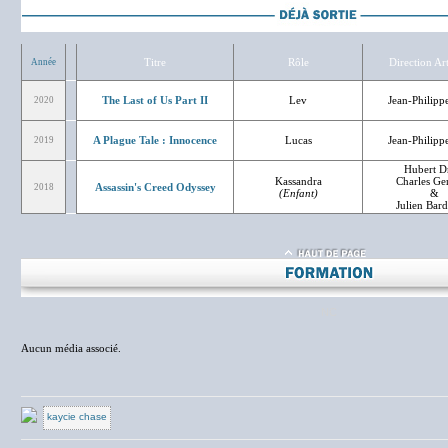
Titre
Rôle
Direction Art
Année
The Last of Us Part II
Lev
Jean-Philippe
2020
A Plague Tale : Innocence
Lucas
Jean-Philippe
2019
Hubert D
Kassandra
Charles Ge
Assassin's Creed Odyssey
2018
(Enfant)
&
Julien Bar
NC
Aucun média associé.
kaycie chase