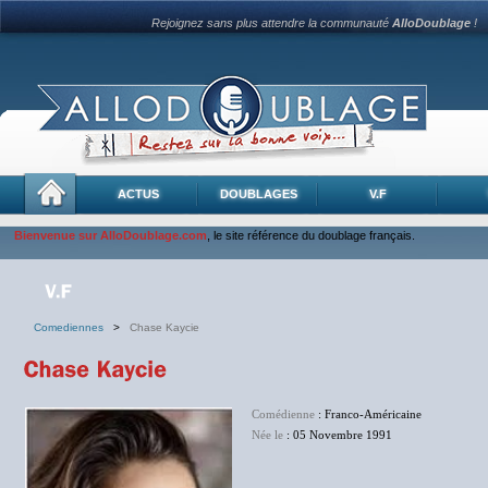
Rejoignez sans plus attendre la communauté
AlloDoublage
!
ACTUS
DOUBLAGES
V.F
Bienvenue sur AlloDoublage.com
, le site référence du doublage français.
Comediennes
>
Chase Kaycie
Comédienne
: Franco-Américaine
Née le
: 05 Novembre 1991