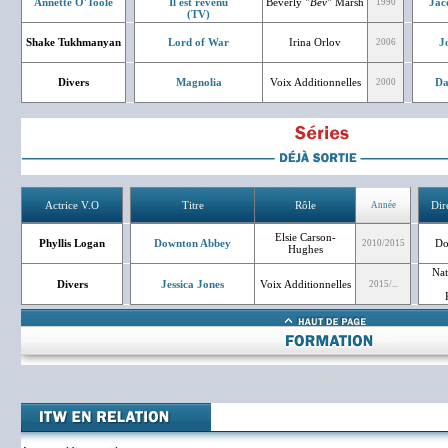
Annette O'Toole
Il est revenu
Beverly
"Bev"
Marsh
Jac
1990
(TV)
Shake Tukhmanyan
Lord of War
Irina Orlov
J
2006
Divers
Magnolia
Voix Additionnelles
Da
2000
Actrice V.O
Titre
Rôle
Dir
Année
Elsie Carson-
Phyllis Logan
Downton Abbey
Do
2010/2015
Hughes
Nat
Divers
Jessica Jones
Voix Additionnelles
2015/...
NC