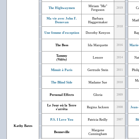
Miriam "
Ma
"
The Highwaymen
Ca
2019
Ferguson
Ma vie avec John F.
Barbara
Maël
Donovan
Haggermaker
2018
Une femme d'exception
Dorothy Kenyon
Rap
The Boss
Ida Marquette
Marie
2016
Tammy
Lenore
Nat
2014
(Vidéo)
Minuit à Paris
Gertrude Stein
Phil
2011
Ma
The Blind Side
Madame Sue
2010
Personal Effects
Gloria
2009
Le Jour où la Terre
Regina Jackson
Jean-
2008
s'arrêta
P.S. I Love You
Patricia Reilly
Bé
2007
Kathy Bates
Margene
Bonneville
Cunningham