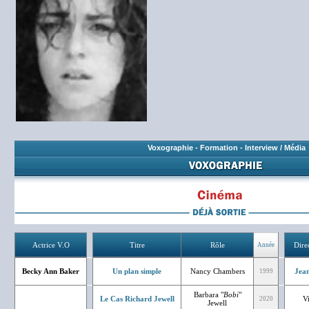
Voxographie
-
Formation
-
Interview / Média
Actrice V.O
Titre
Rôle
Dire
Année
Becky Ann Baker
Un plan simple
Nancy Chambers
Jean
1999
Barbara "
Bobi
"
Le Cas Richard Jewell
V
2020
Jewell