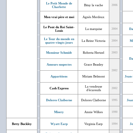
Le Petit Monde de
Bitsy la vache
2006
Charlotte
Mon vrai père et moi
Agnès Merdeux
Le Pont du Roi Saint-
La marquise
Da
2004
Louis
Le Tour du monde en
La Reine Victoria
Mi
2004
quatre-vingts jours
Monsieur Schmidt
Roberta Hertzel
2003
Da
Amours suspectes
Grace Beasley
2002
Apparitions
Miriam Belmont
Jean-
La vendeuse
Cash Express
2002
d'écureuils
Dolores Claiborne
Dolores Claiborne
Jean
1995
Misery
Annie Wilkes
1990
Betty Buckley
Wyatt Earp
Virginia Earp
J
1994