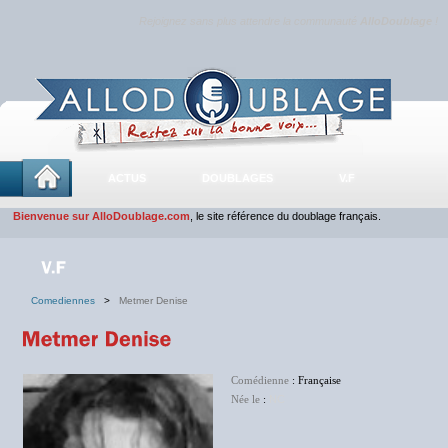
Rejoignez sans plus attendre la communauté
AlloDoublage
!
ACTUS
DOUBLAGES
V.F
Bienvenue sur AlloDoublage.com
, le site référence du doublage français.
Comediennes
>
Metmer Denise
Comédienne
: Française
Née le
:
NC