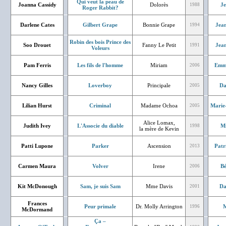
Qui veut la peau de
Joanna Cassidy
Dolorès
J
1988
Roger Rabbit?
Darlene Cates
Gilbert Grape
Bonnie Grape
Jean
1994
Robin des bois Prince des
Soo Drouet
Fanny Le Petit
Jean
1991
Voleurs
Pam Ferris
Les fils de l'homme
Miriam
Emm
2006
Nancy Gilles
Loverboy
Principale
Da
2005
Lilian Hurst
Criminal
Madame Ochoa
Marie
2005
Alice Lomax,
Judith Ivey
L'Associe du diable
Mi
1998
la mère de Kevin
Patti Lupone
Parker
Ascension
Patr
2013
Carmen Maura
Volver
Irene
Bé
2006
Kit McDonough
Sam, je suis Sam
Mme Davis
Da
2001
Frances
Peur primale
Dr. Molly Arrington
M
1996
McDormand
Ça –