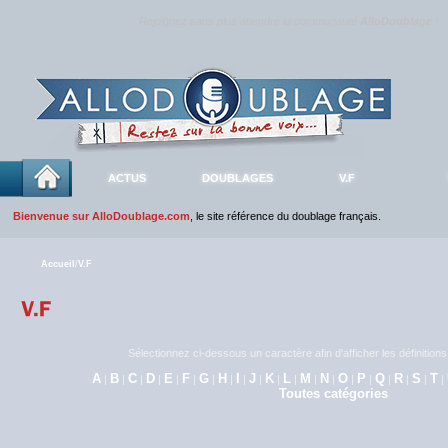
Rejoignez sans plus attendre la communauté
AlloDoublage
!
ACTUS
DOUBLAGES
V.F
Bienvenue sur AlloDoublage.com
, le site référence du doublage français.
Accueil
/
V.F
Sélectionnez ci-dessous un caractère afin d'afficher les définitio
A
B
C
D
E
F
G
H
I
J
K
L
M
N
O
P
Q
R
S
T
|
|
|
|
|
|
|
|
|
|
|
|
|
|
|
|
|
|
|
|
Toutes catégories