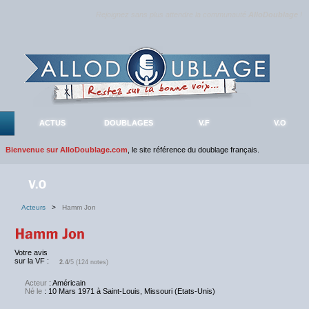
Rejoignez sans plus attendre la communauté
AlloDoublage
!
ACTUS
DOUBLAGES
V.F
V.O
Bienvenue sur AlloDoublage.com
, le site référence du doublage français.
Acteurs
>
Hamm Jon
Votre avis
sur la VF :
2.4
/5 (124 notes)
Acteur
: Américain
Né le
: 10 Mars 1971 à Saint-Louis, Missouri (Etats-Unis)