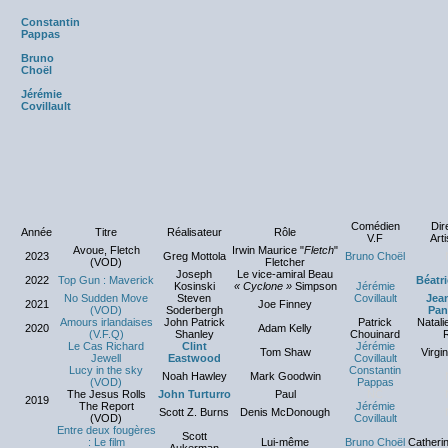
Constantin
Pappas
Bruno
Choël
Jérémie
Covillault
Comédien
Dir
Année
Titre
Réalisateur
Rôle
V.F
Arti
Avoue, Fletch
Irwin Maurice "
Fletch
"
2023
Greg Mottola
Bruno Choël
(VOD)
Fletcher
Joseph
Le vice-amiral Beau
2022
Top Gun : Maverick
Béatri
Kosinski
« Cyclone »
Simpson
Jérémie
No Sudden Move
Steven
Covillault
Jea
2021
Joe Finney
(VOD)
Soderbergh
Pan
Amours irlandaises
John Patrick
Patrick
Natali
2020
Adam Kelly
(V.F.Q)
Shanley
Chouinard
Le Cas Richard
Clint
Jérémie
Tom Shaw
Virgi
Jewell
Eastwood
Covillault
Lucy in the sky
Constantin
Noah Hawley
Mark Goodwin
(VOD)
Pappas
The Jesus Rolls
John Turturro
Paul
NC
2019
The Report
Jérémie
Scott Z. Burns
Denis McDonough
(VOD)
Covillault
Entre deux fougères
Scott
: Le film
Lui-même
Bruno Choël
Catheri