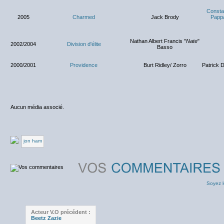
Consta
2005
Charmed
Jack Brody
Papp
Nathan Albert Francis "
Nate
"
2002/2004
Division d'élite
Basso
2000/2001
Providence
Burt Ridley/ Zorro
Patrick 
Aucun média associé.
jon ham
Soyez l
Acteur V.O précédent :
Beetz Zazie