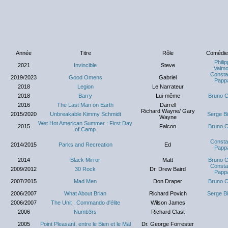
Année
Titre
Rôle
Comédie
Phili
2021
Invincible
Steve
Valmo
Consta
2019/2023
Good Omens
Gabriel
Papp
2018
Legion
Le Narrateur
2018
Barry
Lui-même
Bruno C
2016
The Last Man on Earth
Darrell
Richard Wayne/ Gary
2015/2020
Unbreakable Kimmy Schmidt
Serge B
Wayne
Wet Hot American Summer : First Day
2015
Falcon
Bruno C
of Camp
Consta
2014/2015
Parks and Recreation
Ed
Papp
2014
Black Mirror
Matt
Bruno C
Consta
2009/2012
30 Rock
Dr. Drew Baird
Papp
2007/2015
Mad Men
Don Draper
Bruno C
2006/2007
What About Brian
Richard Povich
Serge B
2006/2007
The Unit : Commando d'élite
Wilson James
2006
Numb3rs
Richard Clast
2005
Point Pleasant, entre le Bien et le Mal
Dr. George Forrester