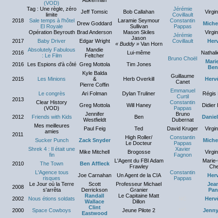
Aukerman
(VOD)
Tag : Une règle, zéro
Jérémie
Jeff Tomsic
Bob Callahan
Virgi
limite
Covillault
2018
Sale temps à l'hôtel
Laramie Seymour
Constantin
Drew Goddard
Miche
El Royale
Sullivan
Pappas
Opération Beyrouth
Brad Anderson
Mason Skiles
Virgi
Jérémie
Jason
2017
Baby Driver
Edgar Wright
Covillault
Her
« Buddy »
Van Horn
Absolutely Fabulous
Mandie
2016
Lui-même
Nathali
: Le Film
Feltcher
Bruno Choël
Mari
2016
Les Espions d'à côté
Greg Mottola
Tim Jones
Ben
Kyle Balda
Guillaume
2015
Les Minions
&
Herb Overkill
Hervé
Canet
Pierre Coffin
Emmanuel
Le congrès
Ari Folman
Dylan Truliner
Régis 
Curtil
2013
Clear History
Constantin
Greg Mottola
Will Haney
Didier 
(VOD)
Pappas
Jennifer
Bruno
2012
Friends with Kids
Ben
Daniel
Westfieldt
Dubernat
Mes meilleures
Paul Feig
Ted
David Kruger
Virgi
amies
2011
High Roller/
Constantin
Sucker Punch
Zack Snyder
Miche
Le Docteur
Pappas
Shrek 4 : Il était une
Xavier
Mike Mitchell
Brogosse
Virgi
fin
Fagnon
L'Agent du FBI Adam
Marie-
2010
The Town
Ben Affleck
Frawley
Che
L'Agence tous
Constantin
Joe Carnahan
Un Agent de la CIA
Her
risques
Pappas
Le Jour où la Terre
Scott
Professeur Michael
Jea
2008
s'arrêta
Derrickson
Granier
Pan
Randall
Le Capitaine Matt
2002
Nous étions soldats
NC
Hervé
Wallace
Dillon
Clint
2000
Space Cowboys
Jeune Pilote 2
NC
Jenny
Eastwood