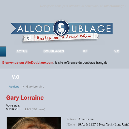
Rejoignez sans plus attendre la communauté
AlloDoublage
!
ACTUS
DOUBLAGES
V.F
V.O
Bienvenue sur AlloDoublage.com
, le site référence du doublage français.
Actrices
>
Gary Lorraine
Votre avis
sur la VF :
2.6
/5 (160 notes)
Actrice
: Américaine
Née le
: 16 Août 1937 à New York (Etats-Unis