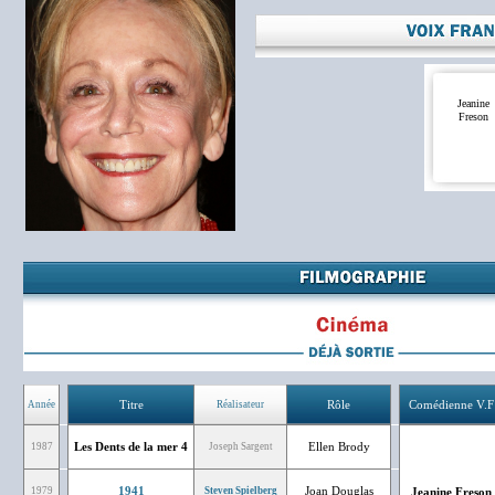
Jeanine
Freson
Titre
Rôle
Comédienne V.F
Année
Réalisateur
Les Dents de la mer 4
Ellen Brody
1987
Joseph Sargent
1941
Joan Douglas
1979
Steven Spielberg
Jeanine Freson