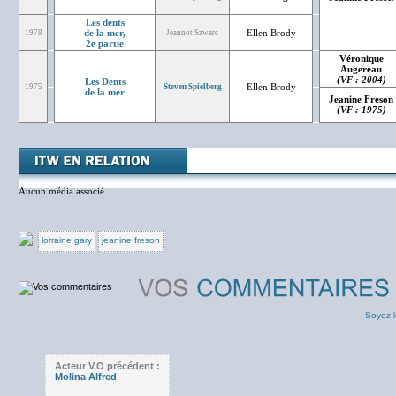
Les dents
de la mer,
Ellen Brody
1978
Jeannot Szwarc
2e partie
Véronique
Augereau
(VF : 2004)
Les Dents
Ellen Brody
1975
Steven Spielberg
de la mer
Jeanine Freson
(VF : 1975)
Aucun média associé.
lorraine gary
jeanine freson
Soyez l
Acteur V.O précédent :
Molina Alfred