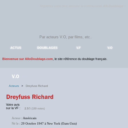
Rejoignez sans plus attendre la communauté
AlloDoublage
!
ACTUS
DOUBLAGES
V.F
V.O
Bienvenue sur AlloDoublage.com
, le site référence du doublage français.
Acteurs
>
Dreyfuss Richard
Votre avis
sur la VF :
2.5
/5 (189 notes)
Acteur
: Américain
Né le
: 29 Octobre 1947 à New York (Etats-Unis)