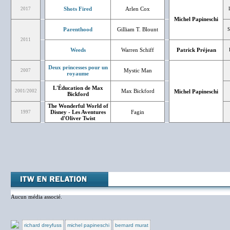
Shots Fired
Arlen Cox
2017
Michel Papineschi
Parenthood
Gilliam T. Blount
S
2011
Weeds
Warren Schiff
Patrick Préjean
Deux princesses pour un
Mystic Man
2007
royaume
L'Éducation de Max
Max Bickford
2001/2002
Michel Papineschi
Bickford
The Wonderful World of
Disney - Les Aventures
Fagin
1997
d'Oliver Twist
Aucun média associé.
richard dreyfuss
michel papineschi
bernard murat