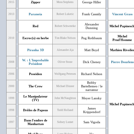
Zipper
George Hiller
2015
Mora Stephens
Paranoïa
Frank Cassidy
Vincent Grass
2013
Robert Luketic
Alexander
Red
Michel Papinesch
Robert Schwentke
Dunning
Michel
Escroc(s) en herbe
Pug Rothbaum
2010
Tim Blake Nelson
Prud'Homme
Piranha 3D
Matt Boyd
Mathieu Rivolie
Alexandre Aja
W. : L'Improbable
Dick Cheney
Pierre Dourlens
2008
Oliver Stone
Président
Poseidon
Richard Nelson
2006
Wolfgang Petersen
Bobby
The Crew
Bartellemeo / le
2000
Michael Dinner
narrateur
Le Manipulateur
Meyer Lansky
1999
John McNaughton
(TV)
Michel Papinesch
James
Drôles de Papous
1998
Todd Holland
Krippendorf
Dans l'ombre de
Sam Vigoda
1997
Sidney Lumet
Manhattan