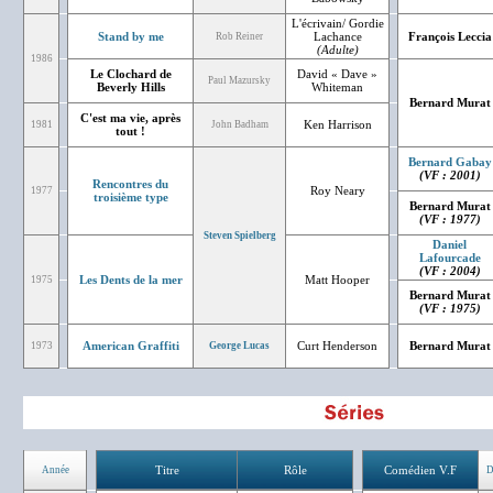
L'écrivain/ Gordie
Stand by me
Lachance
François Leccia
Rob Reiner
(Adulte)
1986
Le Clochard de
David « Dave »
Paul Mazursky
Beverly Hills
Whiteman
Bernard Murat
C'est ma vie, après
Ken Harrison
1981
John Badham
tout !
Bernard Gabay
(VF : 2001)
Rencontres du
Roy Neary
1977
troisième type
Bernard Murat
(VF : 1977)
Steven Spielberg
Daniel
Lafourcade
(VF : 2004)
Les Dents de la mer
Matt Hooper
1975
Bernard Murat
(VF : 1975)
American Graffiti
Curt Henderson
Bernard Murat
1973
George Lucas
Titre
Rôle
Comédien V.F
Année
D