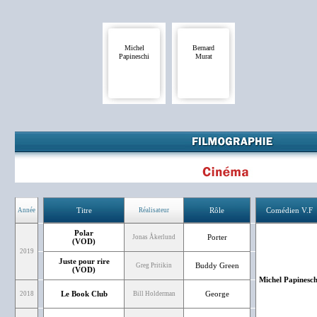
Michel
Bernard
Papineschi
Murat
Titre
Rôle
Comédien V.F
Année
Réalisateur
Polar
Porter
Jonas Åkerlund
(VOD)
2019
Juste pour rire
Buddy Green
Greg Pritikin
(VOD)
Michel Papinesch
Le Book Club
George
2018
Bill Holderman