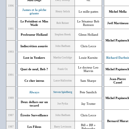
Mad Dogs
Vic
Larry Bishop
1996
James et la pêche
Le mille-pattes
Michel Mella
Henry Selick
géante
Le Président et Miss
Le Sénateur Bob
Joël Martineau
Rob Reiner
Wade
Rumson
1995
Professeur Holland
Glenn Holland
Stephen Herek
Michel Papinesch
Indiscrétion assurée
Chris Lecce
John Badham
1993
Lost in Yonkers
Louie Kurnitz
Richard Darboi
Martha Coolidge
Le docteur Leo
Quoi de neuf, Bob ?
Michel Papinesch
Frank Oz
Marvin
1991
Jean-Pierre
Ce cher intrus
Sam Sharpe
Lasse Hallström
Cassel
Always
Pete Sandich
Steven Spielberg
Michel Papinesch
1989
Deux dollars sur un
Jay Trotter
Joe Pytka
tocard
Étroite Surveillance
Chris Lecce
1987
John Badham
Bernard Murat
Bill
« BB »
Les Filous
1987
Barry Levinson
Babowsky