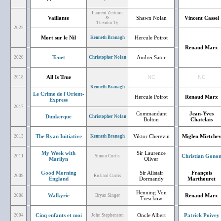
Laurent Zeitoun
Vaillante
Shawn Nolan
Vincent Cassel
&
Theodor Ty
2022
Mort sur le Nil
Hercule Poirot
Kenneth Branagh
Renaud Marx
Tenet
Andrei Sator
2020
Christopher Nolan
All Is True
NC
NC
2018
Kenneth Branagh
Le Crime de l'Orient-
Hercule Poirot
Renaud Marx
Express
2017
Commandant
Jean-Yves
Dunkerque
Christopher Nolan
Bolton
Chatelais
The Ryan Initiative
Viktor Cherevin
Miglen Mirtche
2013
Kenneth Branagh
My Week with
Sir Laurence
Christian Gono
2011
Simon Curtis
Marilyn
Oliver
Good Morning
Sir Alistair
François
2009
Richard Curtis
England
Dormandy
Marthouret
Henning Von
Walkyrie
Renaud Marx
2008
Bryan Singer
Tresckow
Cinq enfants et moi
Oncle Albert
Patrick Poivey
2004
John Stephenson