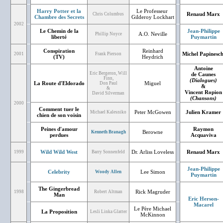
Harry Potter et la
Le Professeur
Renaud Marx
Chris Columbus
Chambre des Secrets
Gilderoy Lockhart
2002
Le Chemin de la
Jean-Philippe
A.O. Neville
Phillip Noyce
liberté
Puymartin
Conspiration
Reinhard
Michel Papinesch
2001
Frank Pierson
(TV)
Heydrich
Antoine
Eric Bergeron, Will
de Caunes
Finn,
(Dialogues)
La Route d'Eldorado
Miguel
Don Paul
&
&
Vincent Ropion
David Silverman
(Chansons)
2000
Comment tuer le
Peter McGowen
Julien Kramer
Michael Kalesniko
chien de son voisin
Peines d'amour
Raymon
Berowne
Kenneth Branagh
perdues
Acquaviva
Wild Wild West
Dr. Arliss Loveless
Renaud Marx
1999
Barry Sonnenfeld
Jean-Philippe
Celebrity
Lee Simon
Woody Allen
Puymartin
The Gingerbread
Rick Magruder
1998
Robert Altman
Man
Eric Herson-
Macarel
Le Père Michael
La Proposition
Lesli Linka Glatter
McKinnon