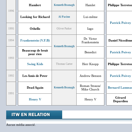
Hamlert
Hamlet
Philippe Torreto
Kenneth Branagh
1996
Looking for Richard
Lui-même
Al Pacino
Patrick Poivey
Othello
Iago
1995
Oliver Parker
Dr. Victor
Frankenstein (V.F.B)
Daniel Nicodèm
1994
Frankenstein
Kenneth Branagh
Beaucoup de bruit
Benedict
Patrick Poivey
pour rien
1993
Swing Kids
Herr Knopp
Philippe Torreto
Thomas Carter
Les Amis de Peter
Andrew Benson
Patrick Poivey
1992
Roman Strauss/
Dead Again
Bernard Lannea
Kenneth Branagh
Mike Church
1991
Gérard
Henry V
Henry V
Depardieu
Aucun média associé.