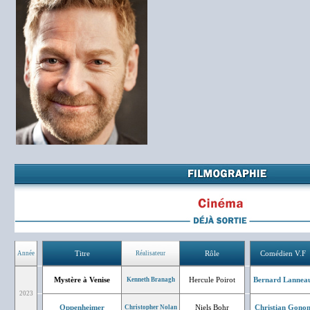
Titre
Rôle
Comédien V.F
Année
Réalisateur
Mystère à Venise
Hercule Poirot
Bernard Lannea
Kenneth Branagh
2023
Oppenheimer
Niels Bohr
Christian Gono
Christopher Nolan