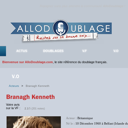
Rejoignez sans plus attendre la communauté
AlloDoublage
!
ACTUS
DOUBLAGES
V.F
V.O
Bienvenue sur AlloDoublage.com
, le site référence du doublage français.
Acteurs
>
Branagh Kenneth
Votre avis
sur la VF :
2.1
/5 (201 notes)
Acteur
: Britannique
Né le
: 10 Décembre 1960 à Belfast (Irlande d