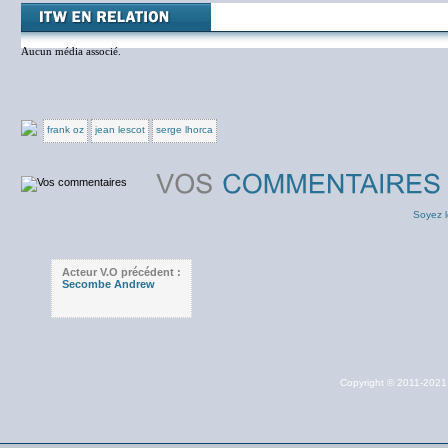
Aucun média associé.
frank oz
jean lescot
serge lhorca
Soyez l
Acteur V.O précédent :
Secombe Andrew
Copyright © 2011-202