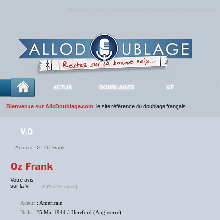
Rejoignez sans plus attendre la communauté
AlloDoublage
!
ACTUS
DOUBLAGES
V.F
Bienvenue sur AlloDoublage.com
, le site référence du doublage français.
Acteurs
>
Oz Frank
Votre avis
sur la VF :
2.7
/5 (252 notes)
Acteur
: Américain
Né le
: 25 Mai 1944 à Hereford (Angleterre)