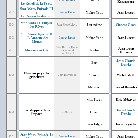
Kenigsberg
Le Réveil de la Force
Star Wars, Episode III
:
Maître Yoda
Jean Lescot
2005
George Lucas
La Revanche des Sith
Star Wars : L'Empire
Lui-même
Vincent Grass
2004
Jean-Pierre Lledo
des Rêves
Star Wars, Episode II
: L'Attaque des
Maître Yoda
Jean Lescot
2002
George Lucas
Clones
Peter Docter, David
Jean-Loup
Monstres et Cie
Fouine
2001
Silverman &
Horwitz
Lee Unkrich
Jean-Claude
Bart
Donda
Elmo au pays des
Grover
Michel Mella
1999
Gary Halvorson
grincheux
Macaron
Pascal Renwick
Miss Piggy
Eric Métayer
Les Muppets dans
Jean-Claude
Fozzie
1999
Tim Hill
l'espace
Donda
Sam l'aigle
Jean Lagache
Star Wars, Episode I :
Maître Yoda
Jean Lescot
1999
George Lucas