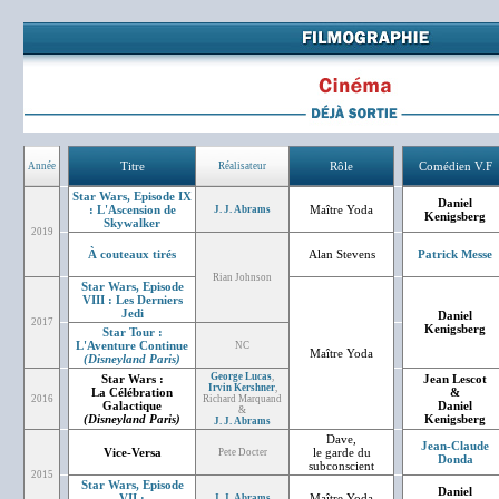
Titre
Rôle
Comédien V.F
Année
Réalisateur
Star Wars, Episode IX
Daniel
: L'Ascension de
Maître Yoda
J. J. Abrams
Kenigsberg
Skywalker
2019
À couteaux tirés
Alan Stevens
Patrick Messe
Rian Johnson
Star Wars, Episode
VIII : Les Derniers
Jedi
Daniel
2017
Kenigsberg
Star Tour :
L'Aventure Continue
NC
Maître Yoda
(Disneyland Paris)
George Lucas
,
Star Wars :
Jean Lescot
Irvin Kershner
,
La Célébration
&
2016
Richard Marquand
Galactique
Daniel
&
(Disneyland Paris)
Kenigsberg
J. J. Abrams
Dave,
Jean-Claude
Vice-Versa
le garde du
Pete Docter
Donda
subconscient
2015
Star Wars, Episode
Daniel
VII :
Maître Yoda
J. J. Abrams