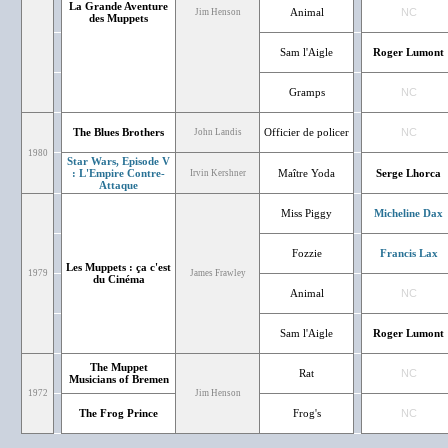
La Grande Aventure
Animal
NC
Jim Henson
des Muppets
Sam l'Aigle
Roger Lumont
Gramps
NC
The Blues Brothers
Officier de policer
NC
John Landis
1980
Star Wars, Episode V
: L'Empire Contre-
Maître Yoda
Serge Lhorca
Irvin Kershner
Attaque
Miss Piggy
Micheline Dax
Fozzie
Francis Lax
Les Muppets : ça c'est
1979
James Frawley
du Cinéma
Animal
NC
Sam l'Aigle
Roger Lumont
The Muppet
Rat
NC
Musicians of Bremen
1972
Jim Henson
The Frog Prince
Frog's
NC