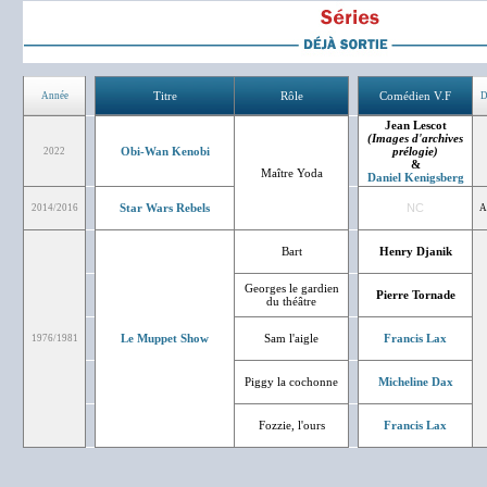
Titre
Rôle
Comédien V.F
Année
D
Jean Lescot
(Images d'archives
Obi-Wan Kenobi
prélogie)
2022
&
Maître Yoda
Daniel Kenigsberg
Star Wars Rebels
NC
2014/2016
A
Bart
Henry Djanik
Georges le gardien
Pierre Tornade
du théâtre
Le Muppet Show
Sam l'aigle
Francis Lax
1976/1981
Piggy la cochonne
Micheline Dax
Fozzie, l'ours
Francis Lax