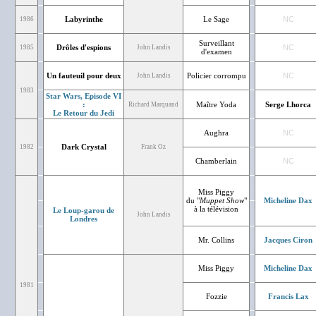
Labyrinthe
Le Sage
NC
1986
Surveillant
Drôles d'espions
NC
1985
John Landis
d'examen
Un fauteuil pour deux
Policier corrompu
NC
John Landis
1983
Star Wars, Episode VI
:
Maître Yoda
Serge Lhorca
Richard Marquand
Le Retour du Jedi
Aughra
NC
Dark Crystal
1982
Frank Oz
Chamberlain
NC
Miss Piggy
du "
Muppet Show
"
Micheline Dax
à la télévision
Le Loup-garou de
John Landis
Londres
Mr. Collins
Jacques Ciron
Miss Piggy
Micheline Dax
1981
Fozzie
Francis Lax