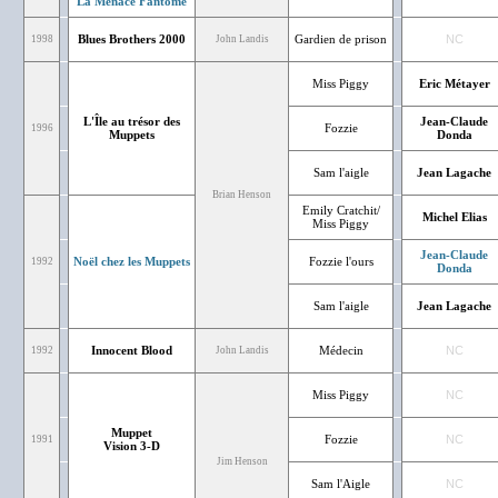
La Menace Fantôme
Blues Brothers 2000
Gardien de prison
NC
1998
John Landis
Miss Piggy
Eric Métayer
L'Île au trésor des
Jean-Claude
Fozzie
1996
Muppets
Donda
Sam l'aigle
Jean Lagache
Brian Henson
Emily Cratchit/
Michel Elias
Miss Piggy
Jean-Claude
Noël chez les Muppets
Fozzie l'ours
1992
Donda
Sam l'aigle
Jean Lagache
Innocent Blood
Médecin
NC
1992
John Landis
Miss Piggy
NC
Muppet
Fozzie
NC
1991
Vision 3-D
Jim Henson
Sam l'Aigle
NC