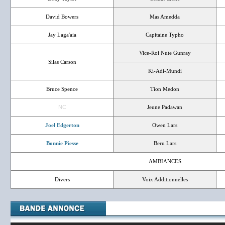
David Bowers
Mas Amedda
Jay Laga'aia
Capitaine Typho
Vice-Roi Nute Gunray
Silas Carson
Ki-Adi-Mundi
Bruce Spence
Tion Medon
NC
Jeune Padawan
Joel Edgerton
Owen Lars
Bonnie Piesse
Beru Lars
AMBIANCES
Divers
Voix Additionnelles