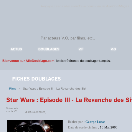
Rejoignez sans plus attendre la communauté
AlloDoublage
!
ACTUS
DOUBLAGES
V.F
V.O
Bienvenue sur AlloDoublage.com
, le site référence du doublage français.
Films
>
Star Wars : Episode III - La Revanche des Sith
Votre avis
sur la VF :
3.7
/5 (490 notes)
Réalisé par
:
George Lucas
Date de sortie cinéma
: 18 Mai 2005