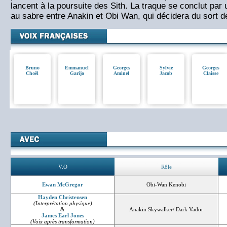
lancent à la poursuite des Sith. La traque se conclut par
au sabre entre Anakin et Obi Wan, qui décidera du sort de
Bruno
Emmanuel
Georges
Sylvie
Georges
Choël
Garijo
Aminel
Jacob
Claisse
V.O
Rôle
Ewan McGregor
Obi-Wan Kenobi
Hayden Christensen
(Interprétation physique)
&
Anakin Skywalker/ Dark Vador
James Earl Jones
(Voix après transformation)