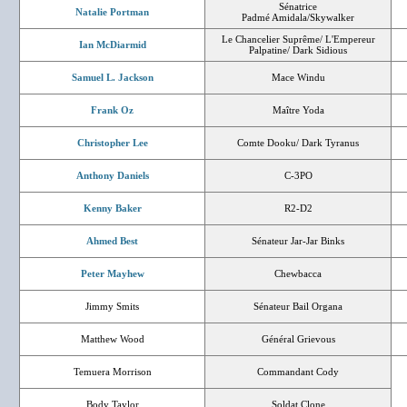
Sénatrice
Natalie Portman
Padmé Amidala/Skywalker
Le Chancelier Suprême/ L'Empereur
Ian McDiarmid
Palpatine/ Dark Sidious
Samuel L. Jackson
Mace Windu
Frank Oz
Maître Yoda
Christopher Lee
Comte Dooku/ Dark Tyranus
Anthony Daniels
C-3PO
Kenny Baker
R2-D2
Ahmed Best
Sénateur Jar-Jar Binks
Peter Mayhew
Chewbacca
Jimmy Smits
Sénateur Bail Organa
Matthew Wood
Général Grievous
Temuera Morrison
Commandant Cody
Body Taylor
Soldat Clone