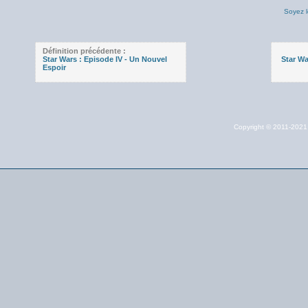
Soyez l
Définition précédente :
Star Wars : Episode IV - Un Nouvel
Star Wa
Espoir
Copyright © 2011-202