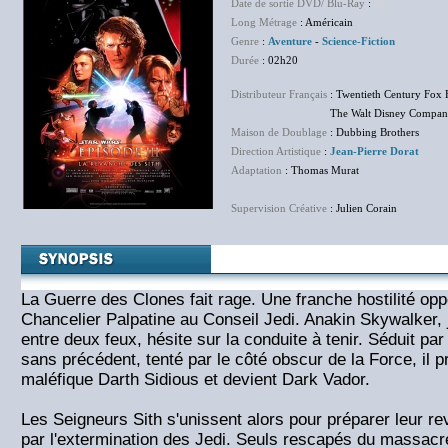
Date de sortie DVD/ Blu-Ray
:
NC
Long Métrage
: Américain
Genre
:
Aventure
-
Science-Fiction
Durée
: 02h20
Distributeur Français
: Twentieth Century Fox 
The Walt Disney Company F
Maison de Doublage
: Dubbing Brothers
Direction Artistique
:
Jean-Pierre Dorat
Adaptation
: Thomas Murat
Supervision Créative
: Julien Corain
La Guerre des Clones fait rage. Une franche hostilité op
Chancelier Palpatine au Conseil Jedi. Anakin Skywalker, 
entre deux feux, hésite sur la conduite à tenir. Séduit pa
sans précédent, tenté par le côté obscur de la Force, il 
maléfique Darth Sidious et devient Dark Vador.
Les Seigneurs Sith s'unissent alors pour préparer leur 
par l'extermination des Jedi. Seuls rescapés du massacr