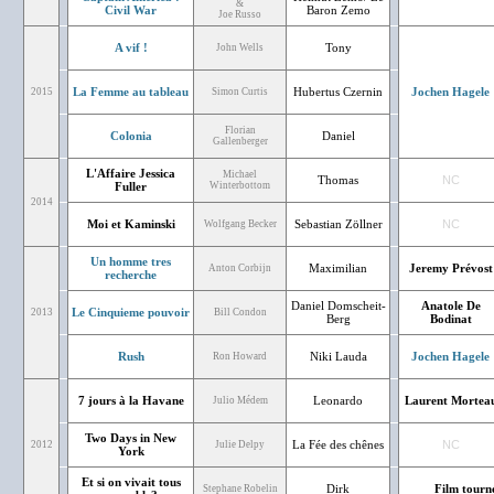
&
Civil War
Baron Zemo
Joe Russo
A vif !
Tony
John Wells
La Femme au tableau
Hubertus Czernin
Jochen Hagele
2015
Simon Curtis
Florian
Colonia
Daniel
Gallenberger
L'Affaire Jessica
Michael
Thomas
NC
Fuller
Winterbottom
2014
Moi et Kaminski
Sebastian Zöllner
NC
Wolfgang Becker
Un homme tres
Maximilian
Jeremy Prévost
Anton Corbijn
recherche
Daniel Domscheit-
Anatole De
Le Cinquieme pouvoir
2013
Bill Condon
Berg
Bodinat
Rush
Niki Lauda
Jochen Hagele
Ron Howard
7 jours à la Havane
Leonardo
Laurent Mortea
Julio Médem
Two Days in New
La Fée des chênes
NC
2012
Julie Delpy
York
Et si on vivait tous
Dirk
Film tourn
Stephane Robelin