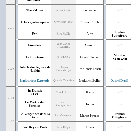
ensemble?
The Pelayos
Ivan Pelayo
NC
Eduard Cortés
L'Incroyable équipe
Konrad Koch
NC
Sebastien Gobler
2011
Tristan
Eva
Alex
Kike Maillo
Petitgirard
Juan Carlos
Intruders
Antonio
NC
Fresnadillo
Mathias
La Comtesse
Istvan Thurzo
Julie Delpy
Kozlowski
John Rabe, le juste de
Florian
Dr. Georg Rosen
NC
2009
Nankin
Gallenberger
Inglourious Basterds
Frederick Zoller
Daniel Bruhl
Quentin Tarantino
In Tranzit
Klaus
NC
Tom Roberts
(TV)
2008
Le Maître des
Marco
Tonda
NC
Sorciers
Kreuzpaintner
La Vengeance dans la
Tristan
Martin Kreutz
Paul Greengrass
Peau
Petitgirard
2007
Two Days in Paris
Lukas
NC
Julie Delpy