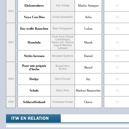
Elefantenherz
Marko Stemper
NC
Zuli Aladag
2002
Vaya Con Dios
Arbo
NC
Zoltan Spirandelli
Das weiße Rauschen
Lukas
NC
Hans Weingartner
Uschi Festl, Florian
Gallenberger,
Honolulu
Marek
NC
2001
Saskia Jell, Vanessa
Jopp & Matthias
Lehmann
Nichts bereuen
Daniel
NC
Benjamin Quabeck
Pour une poignée
Roland Suso
Bernd
NC
d'herbe
Richter
Deelpy
Jay
NC
2000
Sheri Elwood
Schule
Markus Baasweiler
NC
Marco Petry
Schlaraffenland
Checo
NC
1999
Friedmann Fromm