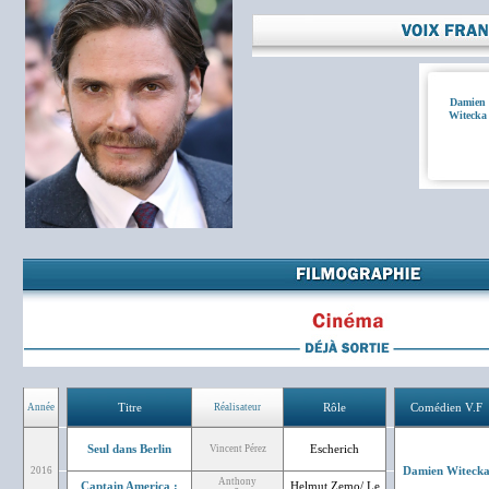
Damien
Witecka
Titre
Rôle
Comédien V.F
Année
Réalisateur
Seul dans Berlin
Escherich
Vincent Pérez
Damien Witeck
2016
Anthony
Captain America :
Helmut Zemo/ Le