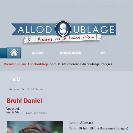
Rejoignez sans plus attendre la communauté
AlloDoublage
!
ACTUS
DOUBLAGES
V.F
Bienvenue sur AlloDoublage.com
, le site référence du doublage français.
Acteurs
>
Bruhl Daniel
Votre avis
sur la VF :
2.0
/5 (207 notes)
Acteur
: Allemand
Né le
: 16 Juin 1978 à Barcelone (Espagne)