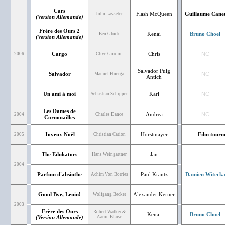
Cars
Flash McQueen
Guillaume Cane
John Lasseter
(Version Allemande)
Frère des Ours 2
Kenai
Bruno Choel
Ben Gluck
(Version Allemande)
Cargo
Chris
NC
2006
Clive Gordon
Salvador Puig
Salvador
NC
Manuel Huerga
Antich
Un ami à moi
Karl
NC
Sebastian Schipper
Les Dames de
Andrea
NC
2004
Charles Dance
Cornouailles
Joyeux Noël
Horstmayer
Film tourn
2005
Christian Carion
The Edukators
Jan
Hans Weingartner
2004
Parfum d'absinthe
Paul Krantz
Damien Witeck
Achim Von Borries
Good Bye, Lenin!
Alexander Kerner
Wolfgang Becker
2003
Frère des Ours
Robert Walker &
Kenai
Bruno Choel
(Version Allemande)
Aaron Blaise