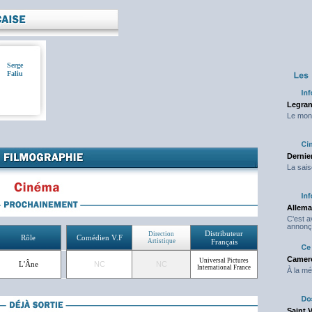
Serge
Faliu
Legran
Le mond
Dernier
La sais
Allema
C'est 
annonç
Distributeur
Direction
Rôle
Comédien V.F
Artistique
Français
Camero
Universal Pictures
L'Âne
NC
NC
International France
À la mé
Saint 