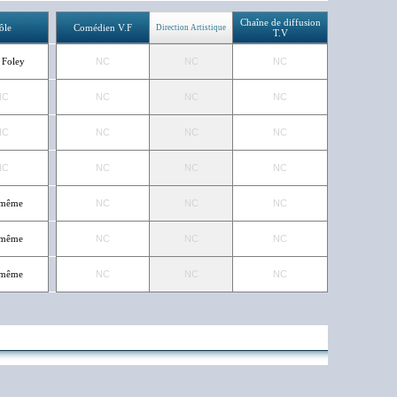
Chaîne de diffusion
ôle
Comédien V.F
Direction Artistique
T.V
 Foley
NC
NC
NC
NC
NC
NC
NC
NC
NC
NC
NC
NC
NC
NC
NC
-même
NC
NC
NC
-même
NC
NC
NC
-même
NC
NC
NC