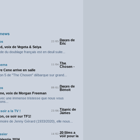
Deces de
22/05/2025
Eric
d, voix de Vegeta & Seiya
e du doublage français est en deuil suite...
The
11/04/2025
Chosen -
e Cene arrive en salle
on 5 de "The Chosen" débarque sur grand...
Deces de
09/01/2025
Benoit
ne, voix de Morgan Freeman
avec une immense tristesse que nous vous
ons...
Titanic de
23/06/2024
James
n, ce soir sur TF1!
moire de Jenny Gérard (1933/2020), elle nous...
20 films a
14/02/2024
voir pour la
Valentin 2024