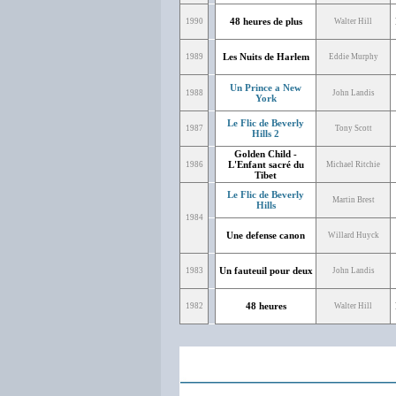
48 heures de plus
1990
Walter Hill
Les Nuits de Harlem
1989
Eddie Murphy
Un Prince a New
1988
John Landis
York
Le Flic de Beverly
1987
Tony Scott
Hills 2
Golden Child -
L'Enfant sacré du
1986
Michael Ritchie
Tibet
Le Flic de Beverly
Martin Brest
Hills
1984
Une defense canon
Willard Huyck
Un fauteuil pour deux
1983
John Landis
48 heures
1982
Walter Hill