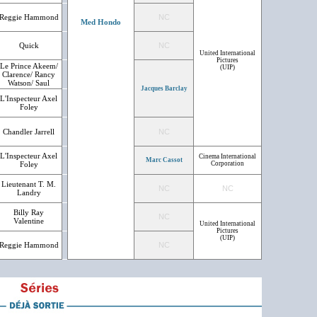
Reggie Hammond
NC
Med Hondo
Quick
NC
United International
Pictures
Le Prince Akeem/
(UIP)
Clarence/ Rancy
Watson/ Saul
Jacques Barclay
L'Inspecteur Axel
Foley
Chandler Jarrell
NC
L'Inspecteur Axel
Cinema International
Marc Cassot
Foley
Corporation
Lieutenant T. M.
NC
NC
Landry
Billy Ray
NC
Valentine
United International
Pictures
(UIP)
Reggie Hammond
NC