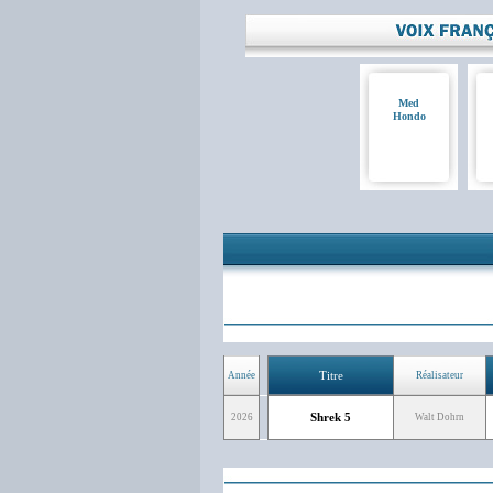
Med
Hondo
Titre
Année
Réalisateur
Shrek 5
2026
Walt Dohrn