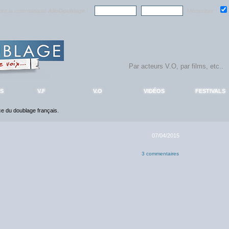
ndre la communauté
AlloDoublage
!
Mémoriser :
S
V.F
V.O
VIDÉOS
FESTIVALS
nce du doublage français.
07/04/2015
3 commentaires