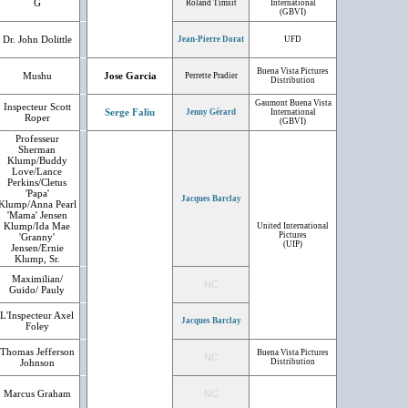
G
Roland Timsit
International
(GBVI)
Dr. John Dolittle
Jean-Pierre Dorat
UFD
Buena Vista Pictures
Mushu
Jose Garcia
Perrette Pradier
Distribution
Gaumont Buena Vista
Inspecteur Scott
Serge Faliu
Jenny Gérard
International
Roper
(GBVI)
Professeur
Sherman
Klump/Buddy
Love/Lance
Perkins/Cletus
'Papa'
Jacques Barclay
Klump/Anna Pearl
'Mama' Jensen
Klump/Ida Mae
United International
Pictures
'Granny'
(UIP)
Jensen/Ernie
Klump, Sr.
Maximilian/
NC
Guido/ Pauly
L'Inspecteur Axel
Jacques Barclay
Foley
Thomas Jefferson
Buena Vista Pictures
NC
Johnson
Distribution
Marcus Graham
NC