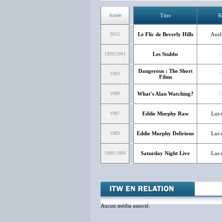
Titre
R
Année
Le Flic de Beverly Hills
Axel
2012
Les Stubbs
1999/2001
Dangerous : The Short
1993
Films
What's Alan Watching?
1989
Eddie Murphy Raw
Lui
1987
Eddie Murphy Delirious
Lui
1983
Saturday Night Live
Lui
1980/1984
Aucun média associé.