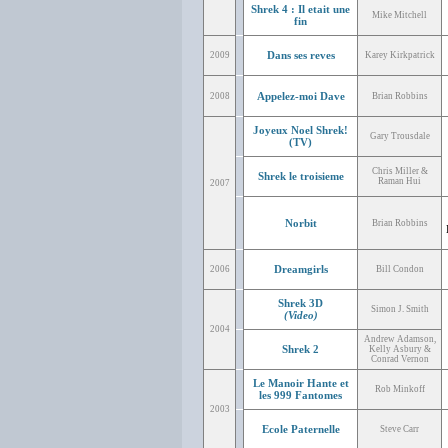
Shrek 4 : Il etait une
Mike Mitchell
fin
Dans ses reves
2009
Karey Kirkpatrick
Appelez-moi Dave
2008
Brian Robbins
Joyeux Noel Shrek!
Gary Trousdale
(TV)
Chris Miller &
Shrek le troisieme
Raman Hui
2007
Norbit
Brian Robbins
Dreamgirls
2006
Bill Condon
Shrek 3D
Simon J. Smith
(Video)
2004
Andrew Adamson,
Shrek 2
Kelly Asbury &
Conrad Vernon
Le Manoir Hante et
Rob Minkoff
les 999 Fantomes
2003
Ecole Paternelle
Steve Carr