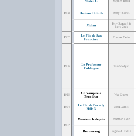
Mister G
Stephen Herek
Docteur Dolittle
1998
Betty Thomas
Tony Bancroft &
Mulan
Barry Cook
Le Flic de San
1997
Thomas Carter
Francisco
Le Professeur
1996
Tom Shadyac
Foldingue
Un Vampire a
1995
Wes Craven
Brooklyn
Le Flic de Beverly
1994
John Landis
Hills 3
Monsieur le députe
Jonathan Lynn
1992
Boomerang
Reginald Hudlin