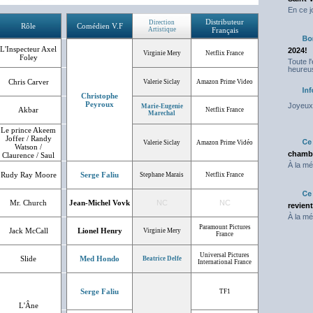
En ce j
Distributeur
Direction
Rôle
Comédien V.F
Artistique
Français
L'Inspecteur Axel
2024!
Virginie Mery
Netflix France
Foley
Toute l
heureus
Chris Carver
Valerie Siclay
Amazon Prime Video
Christophe
Peyroux
Joyeux 
Marie-Eugenie
Akbar
Netflix France
Marechal
Le prince Akeem
Joffer / Randy
Valerie Siclay
Amazon Prime Vidéo
Watson /
chambr
Claurence / Saul
À la mé
Rudy Ray Moore
Serge Faliu
Stephane Marais
Netflix France
Mr. Church
Jean-Michel Vovk
NC
NC
revien
À la mé
Paramount Pictures
Jack McCall
Lionel Henry
Virginie Mery
France
Universal Pictures
Slide
Med Hondo
Beatrice Delfe
International France
Serge Faliu
TF1
L'Âne