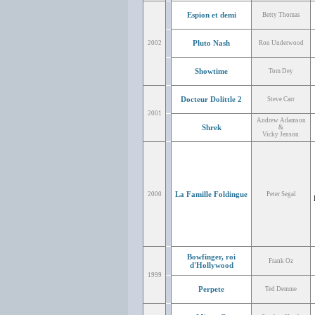
Espion et demi
Betty Thomas
Pluto Nash
2002
Ron Underwood
Showtime
Tom Dey
Docteur Dolittle 2
Steve Carr
2001
Andrew Adamson
Shrek
&
Vicky Jenson
La Famille Foldingue
2000
Peter Segal
Bowfinger, roi
Frank Oz
d'Hollywood
1999
Perpete
Ted Demme