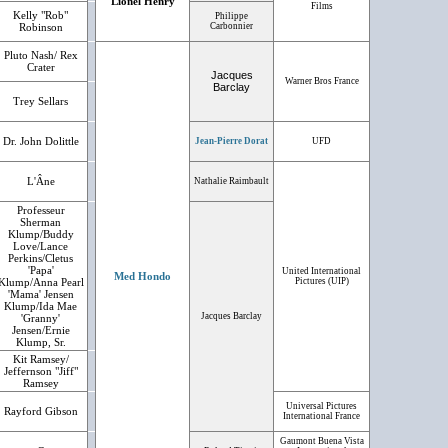
Lionel Henry
Films
Kelly "Rob"
Philippe
Robinson
Carbonnier
Pluto Nash/ Rex
Crater
Jacques
Warner Bros France
Barclay
Trey Sellars
Dr. John Dolittle
Jean-Pierre Dorat
UFD
L'Âne
Nathalie Raimbault
Professeur
Sherman
Klump/Buddy
Love/Lance
Perkins/Cletus
'Papa'
United International
Med Hondo
Klump/Anna Pearl
Pictures (UIP)
'Mama' Jensen
Klump/Ida Mae
Jacques Barclay
'Granny'
Jensen/Ernie
Klump, Sr.
Kit Ramsey/
Jeffernson "Jiff"
Ramsey
Universal Pictures
Rayford Gibson
International France
Gaumont Buena Vista