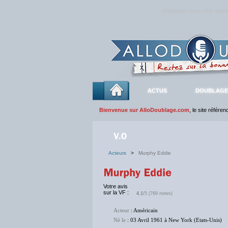
Rejoignez sans plus atte
ACTUS
DOUBLAGE
Bienvenue sur AlloDoublage.com
, le site référe
Acteurs
>
Murphy Eddie
Votre avis
sur la VF :
4.1
/5 (769 notes)
Acteur
: Américain
Né le
: 03 Avril 1961 à New York (Etats-Unis)