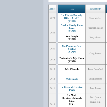
Titre
Année
Réalisateur
Le Flic de Beverly
Hills : Axel F.
2024
Mark Molloy
(VOD)
Noel a Candy Cane
Lane
Reginald Hudlin
(VOD)
2023
You People
Kenya Barris
(VOD)
Un Prince a New
York 2
2021
(VOD)
Craig Brewer
Dolemite Is My Name
2019
(VOD)
Mr. Church
2016
Bruce Beresford
Mille mots
2012
Brian Robbins
Le Casse de Central
2011
Brett Ratner
Park
Le Noel
Walt Dohrn
Shrektaculaire de
&
l'âne
Raman Hui
(TV)
2010