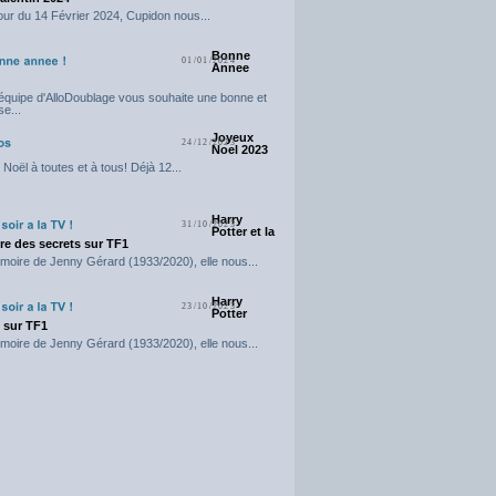
our du 14 Février 2024, Cupidon nous...
Bonne
01/01/2024
Annee
'équipe d'AlloDoublage vous souhaite une bonne et
e...
Joyeux
24/12/2023
Noel 2023
Noël à toutes et à tous! Déjà 12...
Harry
31/10/2023
Potter et la
e des secrets sur TF1
moire de Jenny Gérard (1933/2020), elle nous...
Harry
23/10/2023
Potter
t sur TF1
moire de Jenny Gérard (1933/2020), elle nous...