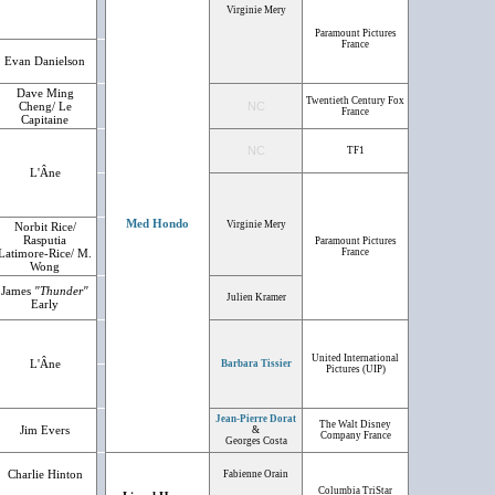
Virginie Mery
Paramount Pictures
France
Evan Danielson
Dave Ming
Twentieth Century Fox
Cheng/ Le
NC
France
Capitaine
NC
TF1
L'Âne
Med Hondo
Virginie Mery
Norbit Rice/
Rasputia
Paramount Pictures
Latimore-Rice/ M.
France
Wong
James
"Thunder"
Julien Kramer
Early
United International
L'Âne
Barbara Tissier
Pictures (UIP)
Jean-Pierre Dorat
The Walt Disney
Jim Evers
&
Company France
Georges Costa
Charlie Hinton
Fabienne Orain
Columbia TriStar