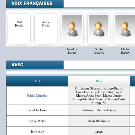
Med
Annie
Hondo
Milon
Jean-Luc
Olivier
Michel
Kayser
Jankovic
Barbey
V.O
Rôle
Professeur Sherman Klump/Buddy
Love/Lance Perkins/Cletus 'Papa'
Eddie Murphy
Klump/Anna Pearl 'Mama' Jensen
Klump/Ida Mae 'Granny' Jensen/Ernie
Klump, Sr.
Janet Jackson
Professeur Denise Gaines
Larry Miller
Dean Richmond
John Ales
Jason