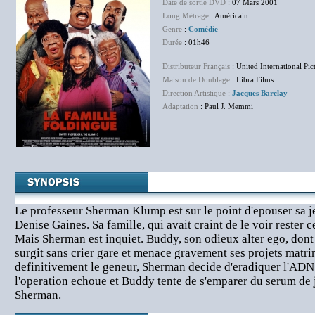
Date de sortie DVD
: 07 Mars 2001
Long Métrage
: Américain
Genre
:
Comédie
Durée
: 01h46
Distributeur Français
: United International Pic
Maison de Doublage
: Libra Films
Direction Artistique
:
Jacques Barclay
Adaptation
: Paul J. Memmi
Le professeur Sherman Klump est sur le point d'epouser sa je
Denise Gaines. Sa famille, qui avait craint de le voir rester ce
Mais Sherman est inquiet. Buddy, son odieux alter ego, dont 
surgit sans crier gare et menace gravement ses projets matr
definitivement le geneur, Sherman decide d'eradiquer l'ADN
l'operation echoue et Buddy tente de s'emparer du serum de
Sherman.