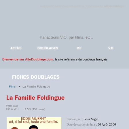
Rejoignez sans plus attendre la communauté
AlloDoublage
!
ACTUS
DOUBLAGES
V.F
V.O
Bienvenue sur AlloDoublage.com
, le site référence du doublage français.
Films
>
La Famille Foldingue
Votre avis
sur la VF :
3.5
/5 (430 notes)
Réalisé par
: Peter Segal
Date de sortie cinéma
: 30 Août 2000