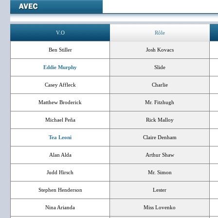
V.O
Rôle
Ben Stiller
Josh Kovacs
Eddie Murphy
Slide
Casey Affleck
Charlie
Matthew Broderick
Mr. Fitzhugh
Michael Peña
Rick Malloy
Tea Leoni
Claire Denham
Alan Alda
Arthur Shaw
Judd Hirsch
Mr. Simon
Stephen Henderson
Lester
Nina Arianda
Miss Lovenko