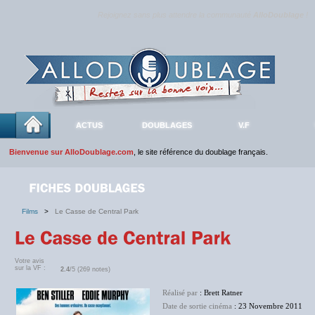
Rejoignez sans plus attendre la communauté
AlloDoublage
!
ACTUS
DOUBLAGES
V.F
Bienvenue sur AlloDoublage.com
, le site référence du doublage français.
Films
>
Le Casse de Central Park
Votre avis
sur la VF :
2.4
/5 (269 notes)
Réalisé par
: Brett Ratner
Date de sortie cinéma
: 23 Novembre 2011