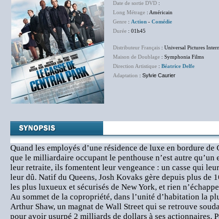
Date de sortie DVD
:
Long Métrage
: Américain
Genre
:
Action
-
Comédie
Durée
: 01h45
Distributeur Français
: Universal Pictures Inter
Maison de Doublage
: Symphonia Films
Direction Artistique
:
Béatrice Delfe
Adaptation
:
Sylvie Caurier
Quand les employés d’une résidence de luxe en bordure de 
que le milliardaire occupant le penthouse n’est autre qu’un e
leur retraite, ils fomentent leur vengeance : un casse qui le
leur dû. Natif du Queens, Josh Kovaks gère depuis plus de 10
les plus luxueux et sécurisés de New York, et rien n’échappe
Au sommet de la copropriété, dans l’unité d’habitation la p
Arthur Shaw, un magnat de Wall Street qui se retrouve souda
pour avoir usurpé 2 milliards de dollars à ses actionnaires. 