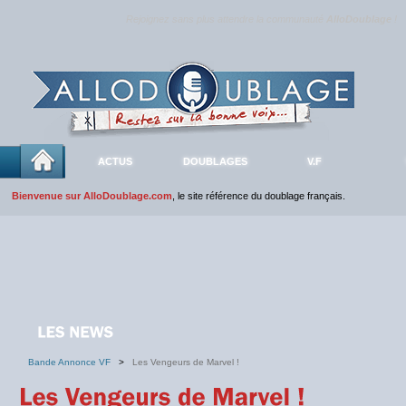
Rejoignez sans plus attendre la communauté
AlloDoublage
!
ACTUS
DOUBLAGES
V.F
Bienvenue sur AlloDoublage.com
, le site référence du doublage français.
Bande Annonce VF
>
Les Vengeurs de Marvel !