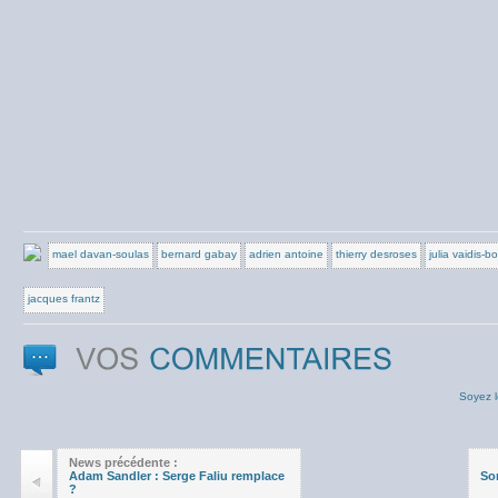
mael davan-soulas
bernard gabay
adrien antoine
thierry desroses
julia vaidis-b
jacques frantz
Soyez l
News précédente :
Adam Sandler : Serge Faliu remplace
So
?