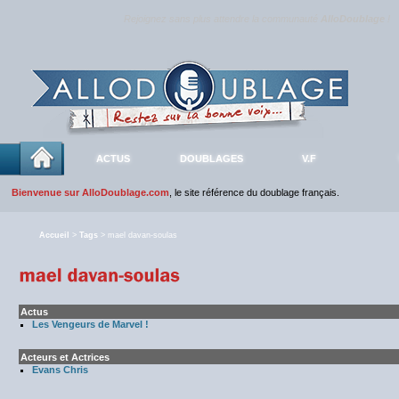
Rejoignez sans plus attendre la communauté
AlloDoublage
!
ACTUS
DOUBLAGES
V.F
Bienvenue sur AlloDoublage.com
, le site référence du doublage français.
Accueil
>
Tags
> mael davan-soulas
Actus
Les Vengeurs de Marvel !
Acteurs et Actrices
Evans Chris