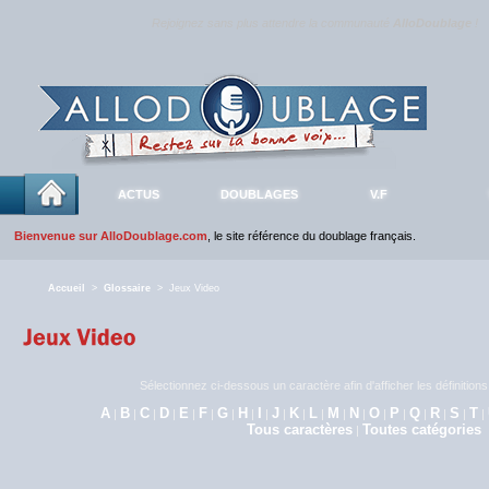
Rejoignez sans plus attendre la communauté
AlloDoublage
!
ACTUS
DOUBLAGES
V.F
Bienvenue sur AlloDoublage.com
, le site référence du doublage français.
Accueil
>
Glossaire
> Jeux Video
Sélectionnez ci-dessous un caractère afin d'afficher les définitio
A
B
C
D
E
F
G
H
I
J
K
L
M
N
O
P
Q
R
S
T
|
|
|
|
|
|
|
|
|
|
|
|
|
|
|
|
|
|
|
|
Tous caractères
Toutes catégories
|