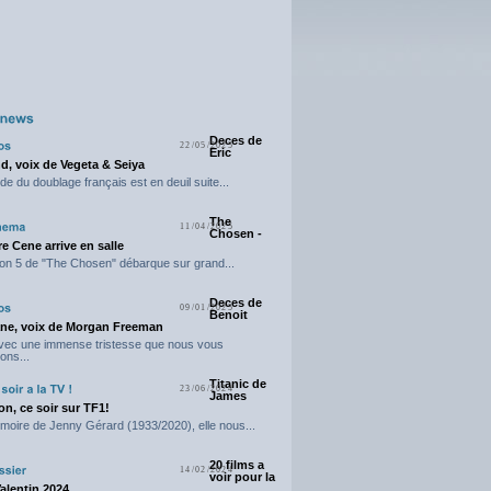
Deces de
22/05/2025
Eric
d, voix de Vegeta & Seiya
e du doublage français est en deuil suite...
The
11/04/2025
Chosen -
e Cene arrive en salle
on 5 de "The Chosen" débarque sur grand...
Deces de
09/01/2025
Benoit
ne, voix de Morgan Freeman
avec une immense tristesse que nous vous
ons...
Titanic de
23/06/2024
James
n, ce soir sur TF1!
moire de Jenny Gérard (1933/2020), elle nous...
20 films a
14/02/2024
voir pour la
Valentin 2024