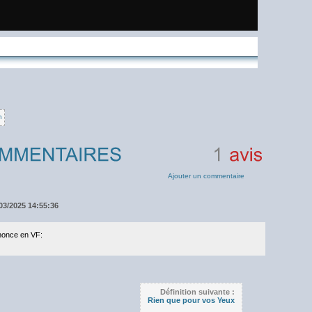
n
1
avis
Ajouter un commentaire
03/2025 14:55:36
nonce en VF:
Définition suivante :
Rien que pour vos Yeux