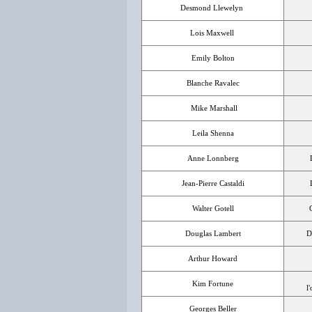
Desmond Llewelyn
Lois Maxwell
Emily Bolton
Blanche Ravalec
Mike Marshall
Leila Shenna
Anne Lonnberg
Jean-Pierre Castaldi
Walter Gotell
Douglas Lambert
D
Arthur Howard
Kim Fortune
l
Georges Beller