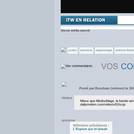
Aucun média associé.
action
aventure
espionnage
science-fictio
Posté par
Bondsan (visiteur) le 16/
Mieux que Allodoublage, la bande-an
dailymotion.com/video/x81hcqs
Définition précédente :
L'Espion qui m'aimait