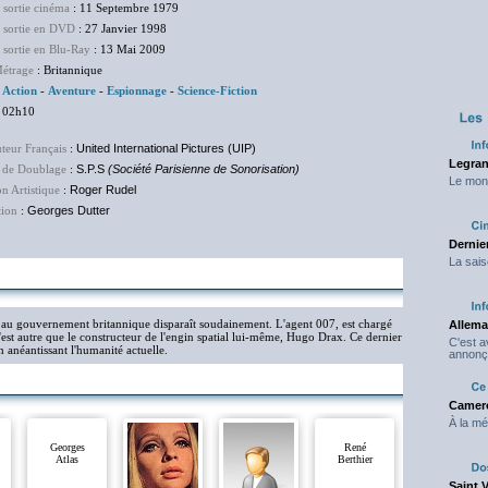
 sortie cinéma
: 11 Septembre 1979
e sortie en DVD
: 27 Janvier 1998
 sortie en Blu-Ray
: 13 Mai 2009
étrage
: Britannique
:
Action
-
Aventure
-
Espionnage
-
Science-Fiction
 02h10
uteur Français
:
United International Pictures (UIP)
Legran
 de Doublage
:
S.P.S
(Société Parisienne de Sonorisation)
Le mond
on Artistique
:
Roger Rudel
tion
:
Georges Dutter
Dernier
La sais
 au gouvernement britannique disparaît soudainement. L'agent 007, est chargé
Allema
'est autre que le constructeur de l'engin spatial lui-même, Hugo Drax. Ce dernier
C'est 
 anéantissant l'humanité actuelle.
annonç
Camero
À la mé
Georges
René
Atlas
Berthier
Saint 