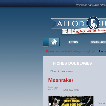
Rejoignez sans plus atte
ACTUS
DOUBLAGE
Bienvenue sur AlloDoublage.com
, le site référe
Films
>
Moonraker
Votre avis
sur la VF :
1.9
/5 (202 notes)
Réalisé