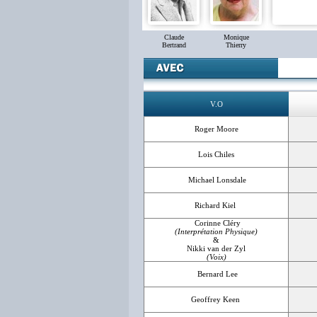
Claude
Monique
Bertrand
Thierry
V.O
Roger Moore
Lois Chiles
Michael Lonsdale
Richard Kiel
Corinne Cléry
(Interprétation Physique)
&
Nikki van der Zyl
(Voix)
Bernard Lee
Geoffrey Keen