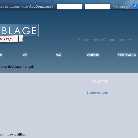
ndre la communauté
AlloDoublage
!
Mémoriser :
S
V.F
V.O
VIDÉOS
FESTIVALS
nce du doublage français.
22/10/2012
1 commentaire
 par
: Lewis Gilbert