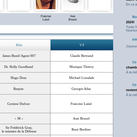
En ce j
Francine
Jean
Lainé
Brunel
2024!
Toute l
heureus
Rôle
V.F
Joyeux 
James Bond/ Agent 007
Claude Bertrand
Dr. Holly Goodhead
Monique Thierry
chambr
À la mé
Hugo Drax
Michael Lonsdale
Requin
Georges Atlas
revien
À la mé
Corinne Dufour
Francine Lainé
« M »
Jean Brunel
Sir Frédérick Gray,
René Berthier
le ministre de la Défense