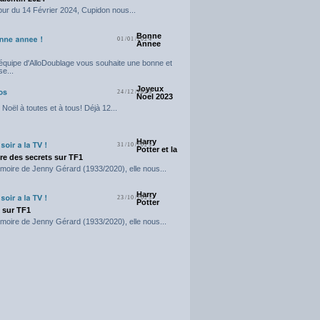
our du 14 Février 2024, Cupidon nous...
Bonne
01/01/2024
Annee
'équipe d'AlloDoublage vous souhaite une bonne et
e...
Joyeux
24/12/2023
Noel 2023
Noël à toutes et à tous! Déjà 12...
Harry
31/10/2023
Potter et la
e des secrets sur TF1
moire de Jenny Gérard (1933/2020), elle nous...
Harry
23/10/2023
Potter
t sur TF1
moire de Jenny Gérard (1933/2020), elle nous...