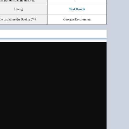
la station spatiale de Drax
Chang
Med Hondo
Le capitaine du Boeing 747
Georges Berthomieu