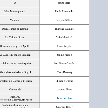
« Q »
Bruno Balp
Miss Moneypenny
Paule Emanuele
Manuela
Evelyne Séléna
Dolly, l'amie de Requin
Blanche Ravalec
Le Colonel Scott
Mike Marshall
Hôtesse du jet privé Apollo
Anne Kerylen
Le Guide du musée vénitien
Janine Freson
Le Pilote du jet privé Apollo
Jean-Pierre Castaldi
Général Anatol Alexis Gogol
Yves Barsacq
irecteur du Contrôle Mission
Philippe Ogouz
Cavendish
Jacques Ebner
Richard,
José Luccioni
'officier de la Royal Air Force
Le chef-technicien dans
Georges Beller