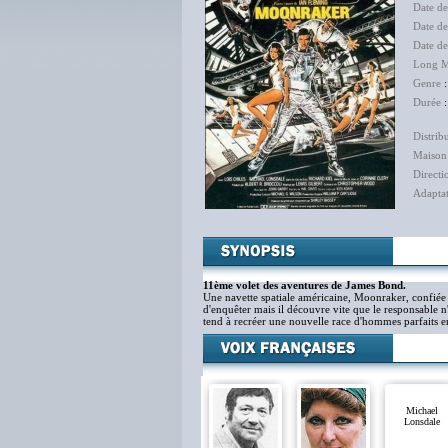
Date de
Date d
Date de
Long M
Genre
Durée
:
Distrib
Maison
Directi
Adapta
11ème volet des aventures de James Bond.
Une navette spatiale américaine, Moonraker, confiée
d'enquêter mais il découvre vite que le responsable n
tend à recréer une nouvelle race d'hommes parfaits en
Michael
Lonsdale