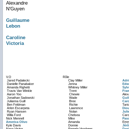
Alexandre
N'Guyen
Guillaume
Lebon
Caroline
Victoria
V.O
Rôle
Jared Padalecki
Clay Miller
Adri
Danielle Panabaker
Jenna
Edw
Amanda Righetti
Whitney Miller
Sylv
Travis Van Winkle
Trent
Fran
Aaron Yoo
Chewie
Alex
Jonathan Sadowski
Wade
Gui
Julianna Guill
Bree
Caro
Ben Feldman
Richie
Tari
Arlen Escarpeta
Lawrence
Dio
Ryan Hansen
Nolan
Juli
Willa Ford
Chelsea
Caro
Nick Mennell
Mike
Pas
America Olivo
Amanda
Emma
Kyle Davis
Donnie
Jér
Nana Visitor
Pamela Voorhees
Dani