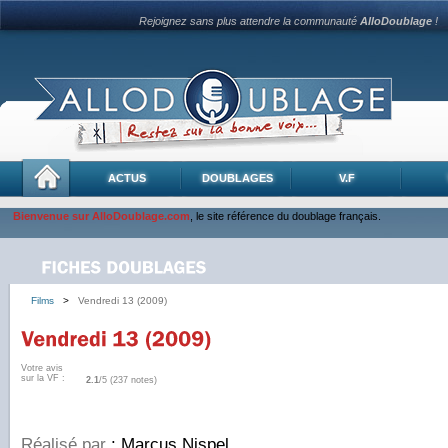
Rejoignez sans plus attendre la communauté
AlloDoublage
!
ACTUS
DOUBLAGES
V.F
Bienvenue sur AlloDoublage.com
, le site référence du doublage français.
Films
>
Vendredi 13 (2009)
Votre avis
sur la VF :
2.1
/5 (237 notes)
Réalisé par
: Marcus Nispel