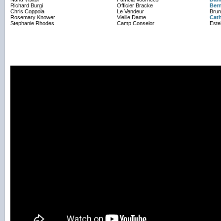
Richard Burgi
Officier Bracke
Ber
Chris Coppola
Le Vendeur
Brun
Rosemary Knower
Vieille Dame
Cat
Stephanie Rhodes
Camp Conselor
Este